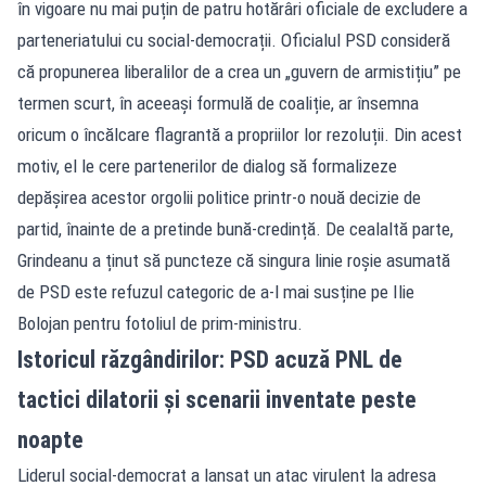
în vigoare nu mai puțin de patru hotărâri oficiale de excludere a
parteneriatului cu social-democrații. Oficialul PSD consideră
că propunerea liberalilor de a crea un „guvern de armistițiu” pe
termen scurt, în aceeași formulă de coaliție, ar însemna
oricum o încălcare flagrantă a propriilor lor rezoluții. Din acest
motiv, el le cere partenerilor de dialog să formalizeze
depășirea acestor orgolii politice printr-o nouă decizie de
partid, înainte de a pretinde bună-credință. De cealaltă parte,
Grindeanu a ținut să puncteze că singura linie roșie asumată
de PSD este refuzul categoric de a-l mai susține pe Ilie
Bolojan pentru fotoliul de prim-ministru.
Istoricul răzgândirilor: PSD acuză PNL de
tactici dilatorii și scenarii inventate peste
noapte
Liderul social-democrat a lansat un atac virulent la adresa