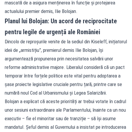
mascată de a asigura menținerea în funcție și protejarea
actualului premier demis, Ilie Bolojan.
Planul lui Bolojan: Un acord de reciprocitate
pentru legile de urgență ale României
Dincolo de reproșurile venite de la sediul din Kiseleff, inițiatorul
ideii de „armistițiu”, premierul demis Ilie Bolojan, își
argumentează propunerea prin necesitatea salvării unor
reforme administrative majore. Liberalul consideră că un pact
temporar între forțele politice este vital pentru adoptarea a
șase proiecte legislative cruciale pentru țară, printre care se
numără noul Cod al Urbanismului și Legea Salarizării.
Bolojan a explicat că aceste priorități ar trebui votate în cadrul
unor sesiuni extraordinare ale Parlamentului, înainte ca un nou
executiv – fie el minoritar sau de tranziție – să își asume
mandatul. Șeful demis al Guvernului a insistat pe introducerea