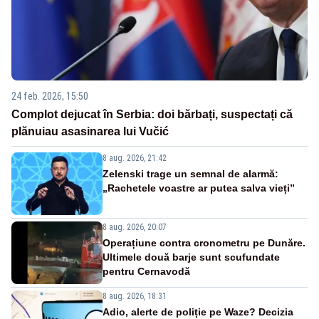
24 feb. 2026, 15:50
Complot dejucat în Serbia: doi bărbați, suspectați că
plănuiau asasinarea lui Vučić
8 aug. 2026, 21:42
Zelenski trage un semnal de alarmă:
„Rachetele voastre ar putea salva vieți”
8 aug. 2026, 20:07
Operațiune contra cronometru pe Dunăre.
Ultimele două barje sunt scufundate
pentru Cernavodă
8 aug. 2026, 18:31
Adio, alerte de poliție pe Waze? Decizia