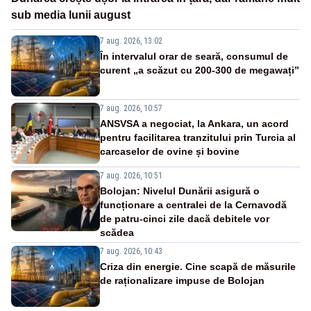
sub media lunii august
7 aug. 2026, 13:02
În intervalul orar de seară, consumul de
curent „a scăzut cu 200-300 de megawați”
7 aug. 2026, 10:57
ANSVSA a negociat, la Ankara, un acord
pentru facilitarea tranzitului prin Turcia al
carcaselor de ovine și bovine
7 aug. 2026, 10:51
Bolojan: Nivelul Dunării asigură o
funcționare a centralei de la Cernavodă
de patru-cinci zile dacă debitele vor
scădea
7 aug. 2026, 10:43
Criza din energie. Cine scapă de măsurile
de raționalizare impuse de Bolojan