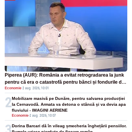
Piperea (AUR): România a evitat retrogradarea la junk
pentru că era o catastrofă pentru bănci și fondurile de
Economie
·
2 aug. 2026, 10:01
pensii
2
Mobilizare masivă pe Dunăre, pentru salvarea producției
la Cernavodă. Armata va detona o stâncă și va devia apa
fluviului - IMAGINI AERIENE
Economie
-
2 aug. 2026, 10:07
3
Dorina Barcari dă în vileag șmecheria înghețării pensiilor.
Sumele uriașe pierdute de fiecare român