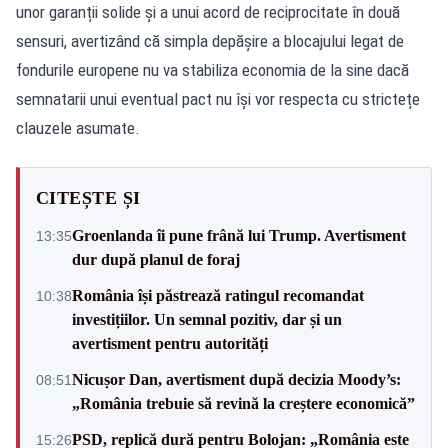
unor garanții solide și a unui acord de reciprocitate în două
sensuri, avertizând că simpla depășire a blocajului legat de
fondurile europene nu va stabiliza economia de la sine dacă
semnatarii unui eventual pact nu își vor respecta cu strictețe
clauzele asumate.
CITEȘTE ȘI
Groenlanda îi pune frână lui Trump. Avertisment
13:35
dur după planul de foraj
România își păstrează ratingul recomandat
10:38
investițiilor. Un semnal pozitiv, dar și un
avertisment pentru autorități
Nicușor Dan, avertisment după decizia Moody’s:
08:51
„România trebuie să revină la creștere economică”
PSD, replică dură pentru Bolojan: „România este
15:26