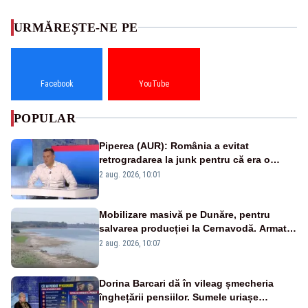
URMĂREȘTE-NE PE
Facebook
YouTube
POPULAR
Piperea (AUR): România a evitat
retrogradarea la junk pentru că era o
catastrofă pentru bănci și fondurile de
2 aug. 2026, 10:01
pensii
Mobilizare masivă pe Dunăre, pentru
salvarea producției la Cernavodă. Armata
va detona o stâncă și va devia apa
2 aug. 2026, 10:07
fluviului - IMAGINI AERIENE
Dorina Barcari dă în vileag șmecheria
înghețării pensiilor. Sumele uriașe