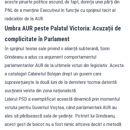
aceste piruete politice ascund, de fapt, dorința unei părți din
PNL de a menține Executivul în funcție cu sprijinul tacit al
radicalilor de la AUR.
Umbra AUR peste Palatul Victoria: Acuzații de
complicitate în Parlament
În sprijinul teoriei sale privind o alianță subterană, Sorin
Grindeanu a adus ca argument comportamentul
parlamentarilor AUR de la ultimele voturi din legislativ. Acesta
a catalogat Cabinetul Bolojan drept un guvern care
supraviețuiește la două luni de la demitere tocmai datorită
susținerii venite din zona naționalistă.
Liderul PSD a exemplificat această dinamică prin momentul
votului pentru Guvernul Veștea, când parlamentarii AUR au
ales să părăsească sala de ședințe. Potrivit lui Grindeanu,
acest gest de boicot nu a fost nimic altceva decât o metodă