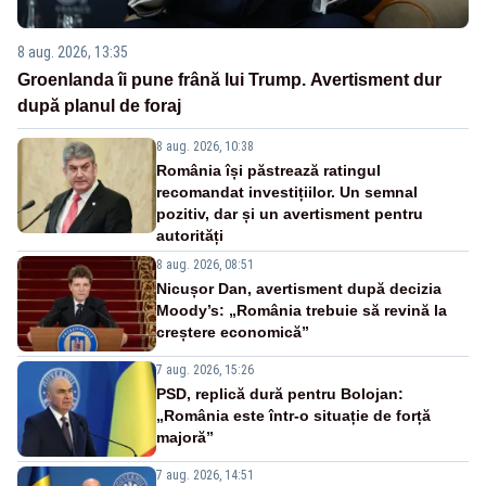
8 aug. 2026, 13:35
Groenlanda îi pune frână lui Trump. Avertisment dur
după planul de foraj
8 aug. 2026, 10:38
România își păstrează ratingul
recomandat investițiilor. Un semnal
pozitiv, dar și un avertisment pentru
autorități
8 aug. 2026, 08:51
Nicușor Dan, avertisment după decizia
Moody’s: „România trebuie să revină la
creștere economică”
7 aug. 2026, 15:26
PSD, replică dură pentru Bolojan:
„România este într-o situație de forță
majoră”
7 aug. 2026, 14:51