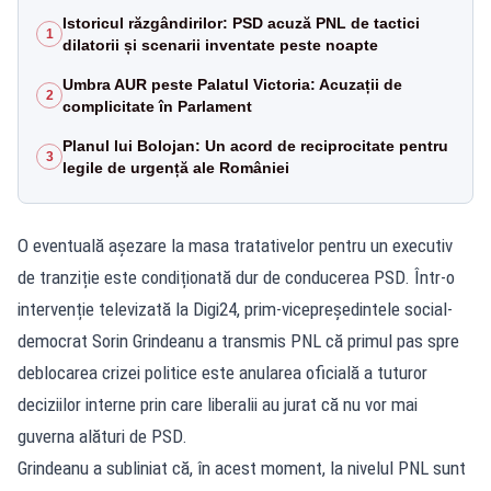
Istoricul răzgândirilor: PSD acuză PNL de tactici
1
dilatorii și scenarii inventate peste noapte
Umbra AUR peste Palatul Victoria: Acuzații de
2
complicitate în Parlament
Planul lui Bolojan: Un acord de reciprocitate pentru
3
legile de urgență ale României
O eventuală așezare la masa tratativelor pentru un executiv
de tranziție este condiționată dur de conducerea PSD. Într-o
intervenție televizată la Digi24, prim-vicepreședintele social-
democrat Sorin Grindeanu a transmis PNL că primul pas spre
deblocarea crizei politice este anularea oficială a tuturor
deciziilor interne prin care liberalii au jurat că nu vor mai
guverna alături de PSD.
Grindeanu a subliniat că, în acest moment, la nivelul PNL sunt