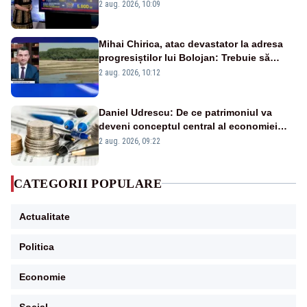
pierdute de fiecare român
2 aug. 2026, 10:09
Mihai Chirica, atac devastator la adresa
progresiștilor lui Bolojan: Trebuie să
protejăm și natura, dar nu șținem omaneii
2 aug. 2026, 10:12
în stare permanentă de alertă
Daniel Udrescu: De ce patrimoniul va
deveni conceptul central al economiei
viitoare?
2 aug. 2026, 09:22
CATEGORII POPULARE
Actualitate
Politica
Economie
Social