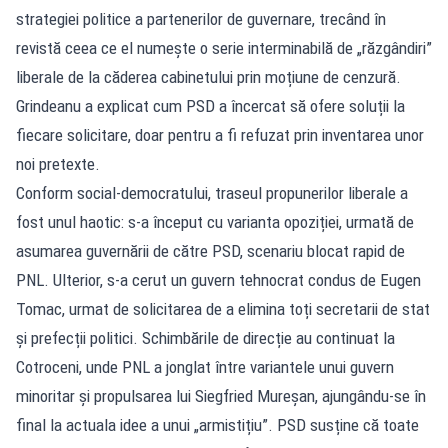
strategiei politice a partenerilor de guvernare, trecând în
revistă ceea ce el numește o serie interminabilă de „răzgândiri”
liberale de la căderea cabinetului prin moțiune de cenzură.
Grindeanu a explicat cum PSD a încercat să ofere soluții la
fiecare solicitare, doar pentru a fi refuzat prin inventarea unor
noi pretexte.
Conform social-democratului, traseul propunerilor liberale a
fost unul haotic: s-a început cu varianta opoziției, urmată de
asumarea guvernării de către PSD, scenariu blocat rapid de
PNL. Ulterior, s-a cerut un guvern tehnocrat condus de Eugen
Tomac, urmat de solicitarea de a elimina toți secretarii de stat
și prefecții politici. Schimbările de direcție au continuat la
Cotroceni, unde PNL a jonglat între variantele unui guvern
minoritar și propulsarea lui Siegfried Mureșan, ajungându-se în
final la actuala idee a unui „armistițiu”. PSD susține că toate