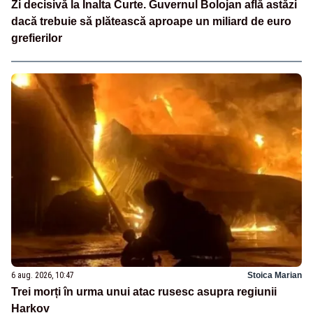
Zi decisivă la Înalta Curte. Guvernul Bolojan află astăzi
dacă trebuie să plătească aproape un miliard de euro
grefierilor
6 aug. 2026, 10:47
Stoica Marian
Trei morți în urma unui atac rusesc asupra regiunii
Harkov