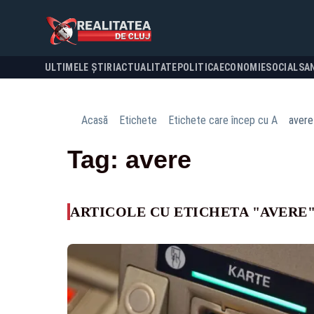
ULTIMELE ȘTIRI
ACTUALITATE
POLITICA
ECONOMIE
SOCIAL
SA
Acasă
Etichete
Etichete care încep cu A
avere
Tag: avere
ARTICOLE CU ETICHETA "AVERE