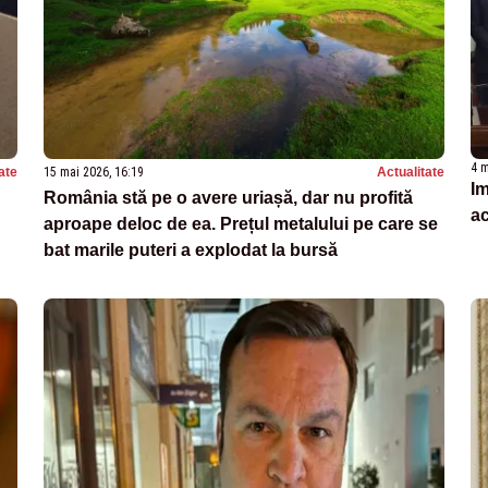
4 m
ate
15 mai 2026, 16:19
Actualitate
Im
România stă pe o avere uriașă, dar nu profită
ac
aproape deloc de ea. Prețul metalului pe care se
bat marile puteri a explodat la bursă