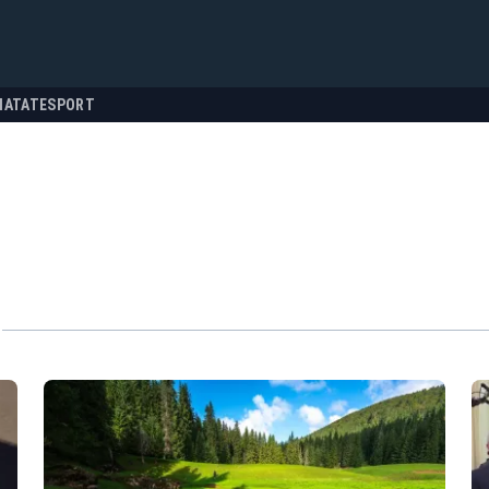
NATATE
SPORT
"