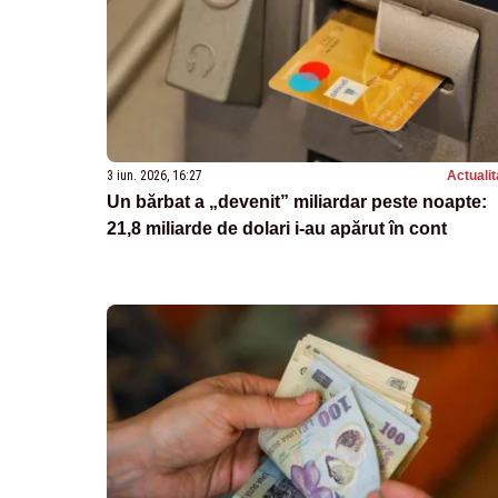
3 iun. 2026, 16:27
Actualit
Un bărbat a „devenit” miliardar peste noapte:
21,8 miliarde de dolari i-au apărut în cont