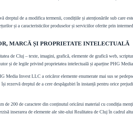
reptul de a modifica termenii, condițiile și atenționările sub care este o
țurilor și a caracteristicilor produselor și serviciilor oferite prin intermed
TOR, MARCĂ ȘI PROPRIETATE INTELECTUALĂ
litatea de Cluj – texte, imagini, grafică, elemente de grafică web, scriptur
autor și de legile privind proprietatea intelectuală și aparține PHG Media
 PHG Media Invest LLC a oricăror elemente enumerate mai sus se pedepseș
 rezervă dreptul de a cere despăgubiri în instanță pentru orice prejudic
 de 200 de caractere din conținutul oricărui material cu condiția mențion
erzisă inserarea de elemente ale site-ului Realitatea de Cluj în cadrul alt