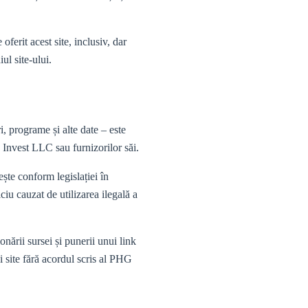
ferit acest site, inclusiv, dar
iul site-ului.
i, programe și alte date – este
 Invest LLC sau furnizorilor săi.
te conform legislației în
iu cauzat de utilizarea ilegală a
ării sursei și punerii unui link
ui site fără acordul scris al PHG