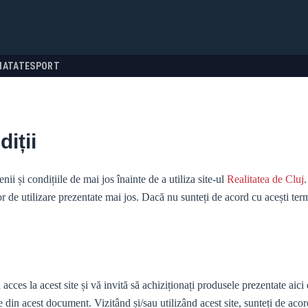
NATATE
SPORT
iții
nii și condițiile de mai jos înainte de a utiliza site-ul
Realitatea de Cluj
.
or de utilizare prezentate mai jos. Dacă nu sunteți de acord cu acești ter
s la acest site și vă invită să achiziționați produsele prezentate aici d
le din acest document. Vizitând și/sau utilizând acest site, sunteți de acor