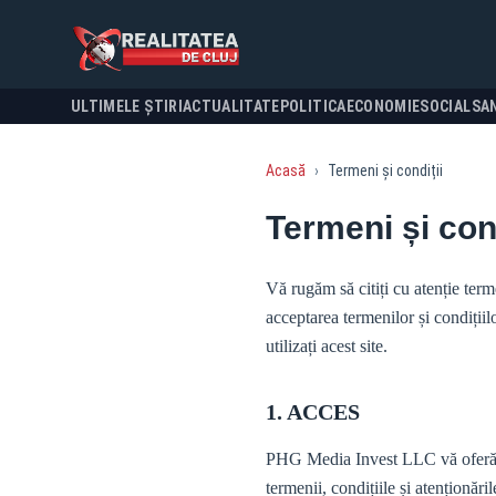
ULTIMELE ȘTIRI
ACTUALITATE
POLITICA
ECONOMIE
SOCIAL
SA
Acasă
›
Termeni și condiții
Termeni și cond
Vă rugăm să citiți cu atenție terme
acceptarea termenilor și condițiil
utilizați acest site.
1. ACCES
PHG Media Invest LLC vă oferă acce
termenii, condițiile și atenționări