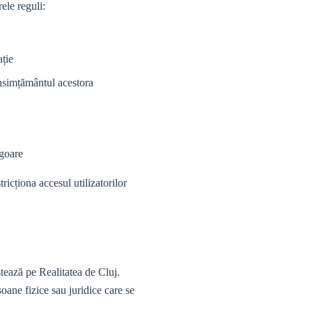
ele reguli:
ație
consimțământul acestora
igoare
icționa accesul utilizatorilor
stează pe Realitatea de Cluj.
soane fizice sau juridice care se