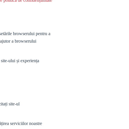
e politică de confidențialitate
setările browserului pentru a
 ajutor a browserului
site-ului și experiența
tați site-ul
irea serviciilor noastre