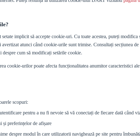
pe internet. Puteți renunța la utilizarea cookie-ului DART vizitând
pagina d
ile?
setate implicit să accepte cookie-uri. Cu toate acestea, puteți modifica 
i avertizat atunci când cookie-urile sunt trimise. Consultați secțiunea de
 despre cum să modificați setările cookie.
ea cookie-urilor poate afecta funcționalitatea anumitor caracteristici ale 
oarele scopuri:
entificare pentru a nu fi nevoie să vă conectați de fiecare dată când vizi
 și preferințelor de afișare
ime despre modul în care utilizatorii navighează pe site pentru îmbunătăț