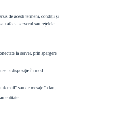
erzis de acești termeni, condiții și
sau afecta serverul sau rețelele
conectate la server, prin spargere
puse la dispoziție în mod
junk mail" sau de mesaje în lanț
au entitate