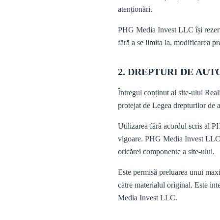
atenționări.
PHG Media Invest LLC își rezervă d
fără a se limita la, modificarea pre
2. DREPTURI DE AU
Întregul conținut al site-ului Rea
protejat de Legea drepturilor de 
Utilizarea fără acordul scris al
vigoare. PHG Media Invest LLC își
oricărei componente a site-ului.
Este permisă preluarea unui maxim
către materialul original. Este int
Media Invest LLC.