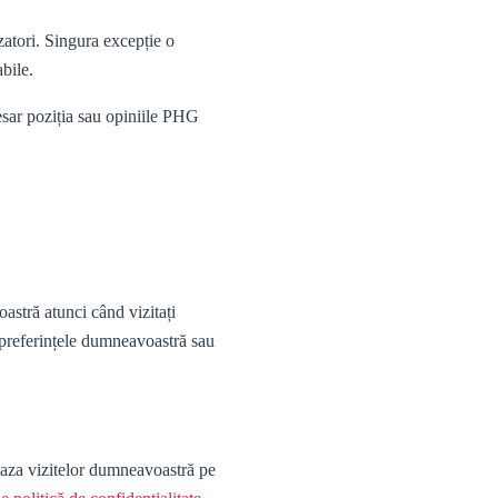
zatori. Singura excepție o
bile.
esar poziția sau opiniile PHG
astră atunci când vizitați
e preferințele dumneavoastră sau
baza vizitelor dumneavoastră pe