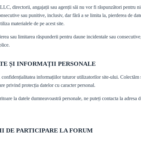
C, directorii, angajații sau agenții săi nu vor fi răspunzători pentru ni
onsecutive sau punitive, inclusiv, dar fără a se limita la, pierderea de dat
tiliza materialele de pe acest site.
erea sau limitarea răspunderii pentru daune incidentale sau consecutive, 
plice.
ATE ȘI INFORMAȚII PERSONALE
fidențialitatea informațiilor tuturor utilizatorilor site-ului. Colectăm ș
are privind protecția datelor cu caracter personal.
feritoare la datele dumneavoastră personale, ne puteți contacta la adresa 
ȚII DE PARTICIPARE LA FORUM