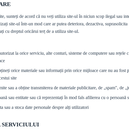
ZARE
ite, sunteți de acord că nu veți utiliza site-ul în niciun scop ilegal sau int
izați site-ul într-un mod care ar putea deteriora, dezactiva, suprasolicita 
ți cu dreptul oricărui terț de a utiliza site-ul.
autorizat la orice serviciu, alte conturi, sisteme de computere sau rețele 
ace
bțineți orice materiale sau informații prin orice mijloace care nu au fost 
estui site
nsmite sau a obține transmiterea de materiale publicitare, de „spam", de „
soană sau entitate sau că reprezentați în mod fals afilierea cu o persoană s
cta sau a stoca date personale despre alți utilizatori
A SERVICIULUI