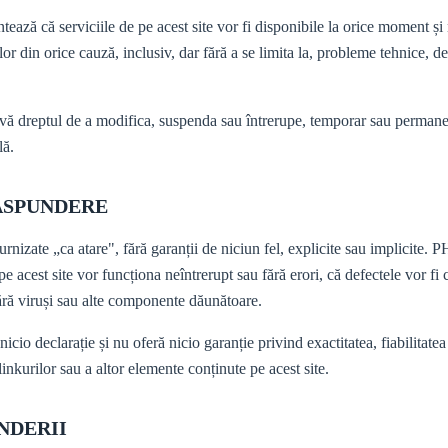
ă că serviciile de pe acest site vor fi disponibile la orice moment și 
lor din orice cauză, inclusiv, dar fără a se limita la, probleme tehnice, de
 dreptul de a modifica, suspenda sau întrerupe, temporar sau permanent,
lă.
RĂSPUNDERE
 furnizate „ca atare", fără garanții de niciun fel, explicite sau implicit
e acest site vor funcționa neîntrerupt sau fără erori, că defectele vor fi 
fără viruși sau alte componente dăunătoare.
o declarație și nu oferă nicio garanție privind exactitatea, fiabilitate
 linkurilor sau a altor elemente conținute pe acest site.
NDERII