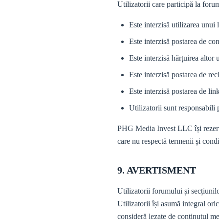
Utilizatorii care participă la for
Este interzisă utilizarea unui
Este interzisă postarea de conț
Este interzisă hărțuirea altor
Este interzisă postarea de re
Este interzisă postarea de link
Utilizatorii sunt responsabili 
PHG Media Invest LLC își rezervă d
care nu respectă termenii și condiț
9. AVERTISMENT
Utilizatorii forumului și secțiuni
Utilizatorii își asumă integral ori
consideră lezate de conținutul me