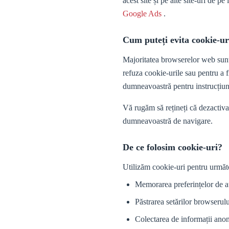
acest site și pe alte site-uri de 
Google Ads
.
Cum puteți evita cookie-ur
Majoritatea browserelor web sunt 
refuza cookie-urile sau pentru a f
dumneavoastră pentru instrucțiuni
Vă rugăm să rețineți că dezactivar
dumneavoastră de navigare.
De ce folosim cookie-uri?
Utilizăm cookie-uri pentru următ
Memorarea preferințelor de aut
Păstrarea setărilor browserului
Colectarea de informații anon