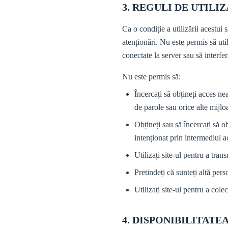
3. REGULI DE UTILI
Ca o condiție a utilizării acestui s
atenționări. Nu este permis să util
conectate la server sau să interfera
Nu este permis să:
Încercați să obțineți acces ne
de parole sau orice alte mijlo
Obțineți sau să încercați să o
intenționat prin intermediul ac
Utilizați site-ul pentru a tra
Pretindeți că sunteți altă per
Utilizați site-ul pentru a cole
4. DISPONIBILITATE