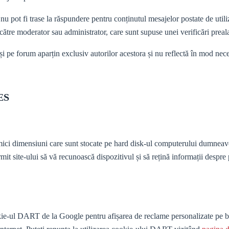
nu pot fi trase la răspundere pentru conținutul mesajelor postate de utili
 către moderator sau administrator, care sunt supuse unei verificări preala
și pe forum aparțin exclusiv autorilor acestora și nu reflectă în mod nec
ES
 mici dimensiuni care sunt stocate pe hard disk-ul computerului dumneavo
mit site-ului să vă recunoască dispozitivul și să rețină informații despr
okie-ul DART de la Google pentru afișarea de reclame personalizate pe 