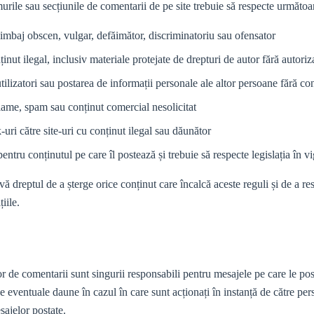
umurile sau secțiunile de comentarii de pe site trebuie să respecte următoar
 limbaj obscen, vulgar, defăimător, discriminatoriu sau ofensator
inut ilegal, inclusiv materiale protejate de drepturi de autor fără autoriz
 utilizatori sau postarea de informații personale ale altor persoane fără 
clame, spam sau conținut comercial nesolicitat
-uri către site-uri cu conținut ilegal sau dăunător
pentru conținutul pe care îl postează și trebuie să respecte legislația în v
reptul de a șterge orice conținut care încalcă aceste reguli și de a restr
iile.
lor de comentarii sunt singurii responsabili pentru mesajele pe care le po
ce eventuale daune în cazul în care sunt acționați în instanță de către per
sajelor postate.