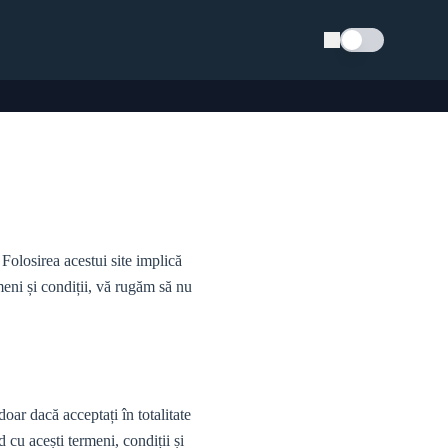
Schimba tema
 Folosirea acestui site implică
meni și condiții, vă rugăm să nu
oar dacă acceptați în totalitate
d cu acești termeni, condiții și