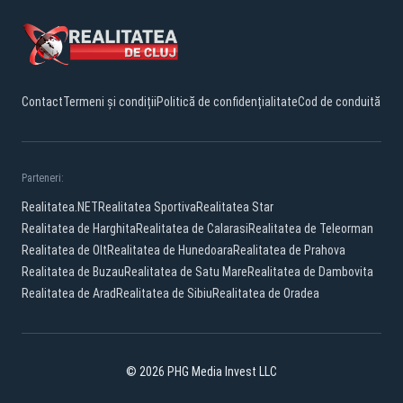
Contact
Termeni și condiții
Politică de confidențialitate
Cod de conduită
Parteneri:
Realitatea.NET
Realitatea Sportiva
Realitatea Star
Realitatea de Harghita
Realitatea de Calarasi
Realitatea de Teleorman
Realitatea de Olt
Realitatea de Hunedoara
Realitatea de Prahova
Realitatea de Buzau
Realitatea de Satu Mare
Realitatea de Dambovita
Realitatea de Arad
Realitatea de Sibiu
Realitatea de Oradea
© 2026 PHG Media Invest LLC
Facebook
YouTube