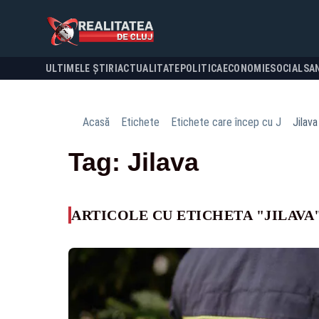
ULTIMELE ȘTIRI
ACTUALITATE
POLITICA
ECONOMIE
SOCIAL
SA
Acasă
Etichete
Etichete care încep cu J
Jilava
Tag: Jilava
ARTICOLE CU ETICHETA "JILAVA