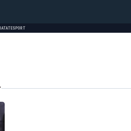
NATATE
SPORT
"