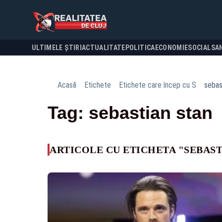
ULTIMELE ȘTIRI
ACTUALITATE
POLITICA
ECONOMIE
SOCIAL
SA
Acasă
Etichete
Etichete care încep cu S
sebas
Tag: sebastian stan
ARTICOLE CU ETICHETA "SEBAST