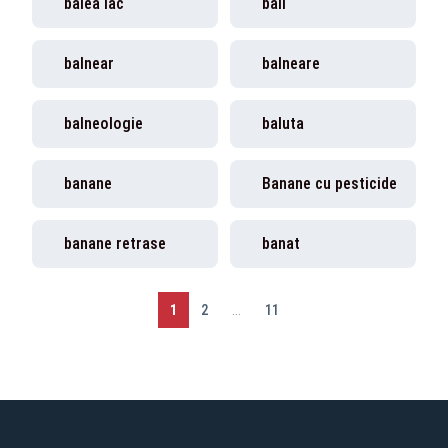
balea lac
bali
balnear
balneare
balneologie
baluta
banane
Banane cu pesticide
banane retrase
banat
1
2
...
11