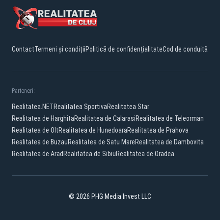
Contact
Termeni și condiții
Politică de confidențialitate
Cod de conduită
Parteneri:
Realitatea.NET
Realitatea Sportiva
Realitatea Star
Realitatea de Harghita
Realitatea de Calarasi
Realitatea de Teleorman
Realitatea de Olt
Realitatea de Hunedoara
Realitatea de Prahova
Realitatea de Buzau
Realitatea de Satu Mare
Realitatea de Dambovita
Realitatea de Arad
Realitatea de Sibiu
Realitatea de Oradea
© 2026 PHG Media Invest LLC
Facebook
YouTube