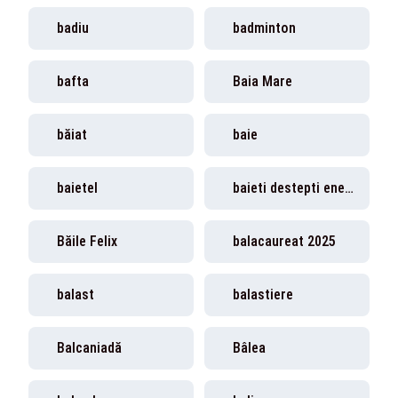
badiu
badminton
bafta
Baia Mare
băiat
baie
baietel
baieti destepti energie
Băile Felix
balacaureat 2025
balast
balastiere
Balcaniadă
Bâlea