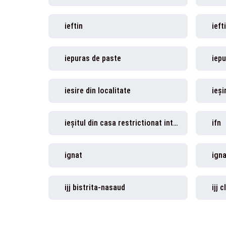
ieftin
ieft
iepuras de paste
iepu
iesire din localitate
ieși
ieșitul din casa restrictionat intre 06.00 si 22.00
ifn
ignat
igna
ijj bistrita-nasaud
ijj c