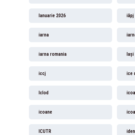
Ianuarie 2026
iăpj
iarna
iarn
iarna romania
Iași
iccj
ice
Iclod
ico
icoane
icoa
ICUTR
iden