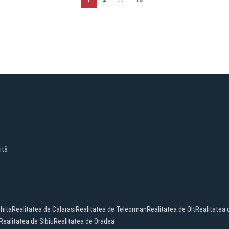
ită
hita
Realitatea de Calarasi
Realitatea de Teleorman
Realitatea de Olt
Realitatea
Realitatea de Sibiu
Realitatea de Oradea