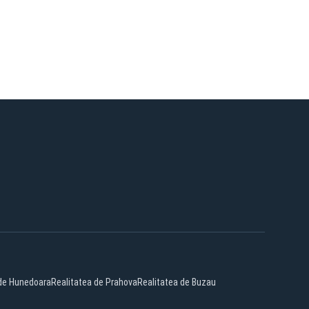
 de Hunedoara
Realitatea de Prahova
Realitatea de Buzau