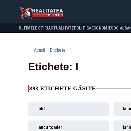
ULTIMELE ȘTIRI
ACTUALITATE
POLITICA
ECONOMIE
SOCIAL
SA
Acasă
Etichete
I
Etichete: I
893 ETICHETE GĂSITE
iaht
Ialo
iancu toader
iani