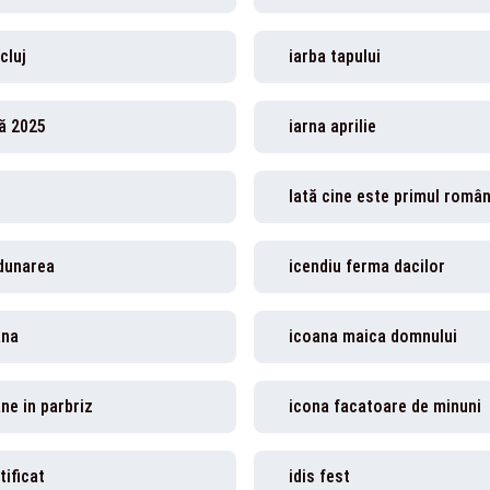
 cluj
iarba tapului
ă 2025
iarna aprilie
 dunarea
icendiu ferma dacilor
ana
icoana maica domnului
ne in parbriz
icona facatoare de minuni
tificat
idis fest