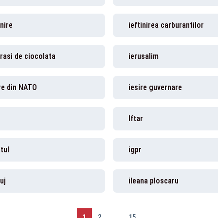
inire
ieftinirea carburantilor
rasi de ciocolata
ierusalim
re din NATO
iesire guvernare
Iftar
tul
igpr
luj
ileana ploscaru
1
2
...
15