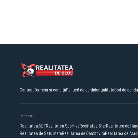
Contact
Termeni și condiții
Politică de confidențialitate
Cod de condu
Parteneri:
Realitatea.NET
Realitatea Sportiva
Realitatea Star
Realitatea de Harg
Realitatea de Satu Mare
Realitatea de Dambovita
Realitatea de Arad