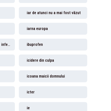
iar de atunci nu a mai fost văzut
iarna europa
Iată cine este primul român infectat cu virusul mortal
ibuprofen
icidere din culpa
icoana maicii domnului
icter
ie