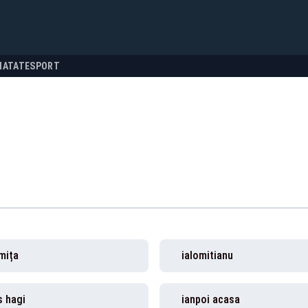
NATATE
SPORT
mița
ialomitianu
s hagi
ianpoi acasa