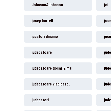
Johnson&Johnson
joi
josep borrell
jose
jucatori dinamo
jucu
judecatoare
jud
judecatoare dosar 2 mai
jud
judecatoare vlad pascu
jud
judecatori
jude