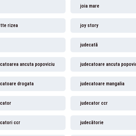
joia mare
tte rizea
joy story
judecată
ecatoarea ancuta popoviciu
judecatoare ancuta popovi
ecatoare drogata
judecatoare mangalia
ecator
judecator ccr
catori ccr
judecătorie