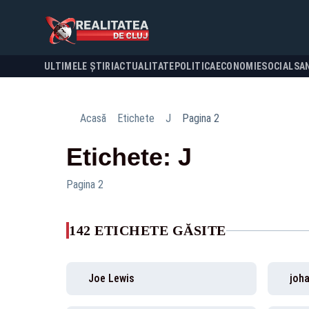
ULTIMELE ȘTIRI
ACTUALITATE
POLITICA
ECONOMIE
SOCIAL
SA
Acasă
Etichete
J
Pagina 2
Etichete: J
Pagina 2
142 ETICHETE GĂSITE
Joe Lewis
joh