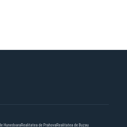
 de Hunedoara
Realitatea de Prahova
Realitatea de Buzau