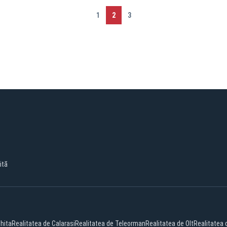
1
2
3
ită
hita
Realitatea de Calarasi
Realitatea de Teleorman
Realitatea de Olt
Realitatea