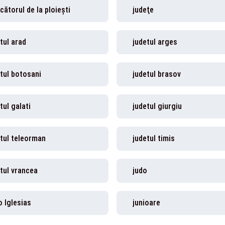
cătorul de la ploiești
judeţe
tul arad
judetul arges
tul botosani
judetul brasov
tul galati
judetul giurgiu
tul teleorman
judetul timis
tul vrancea
judo
o Iglesias
junioare