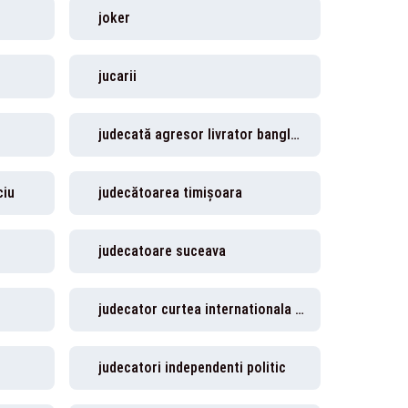
joker
jucarii
judecată agresor livrator bangladesh
ciu
judecătoarea timișoara
judecatoare suceava
judecator curtea internationala de justitie
judecatori independenti politic