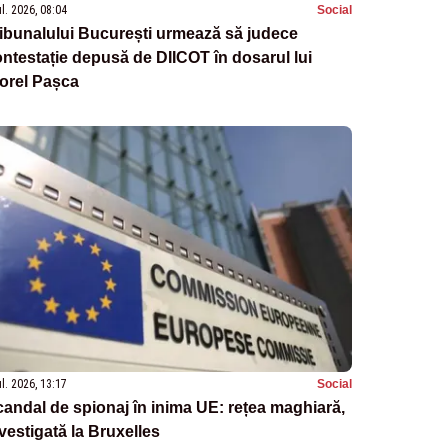
ul. 2026, 08:04
Social
ibunalului București urmează să judece
ntestație depusă de DIICOT în dosarul lui
orel Pașca
ul. 2026, 13:17
Social
andal de spionaj în inima UE: rețea maghiară,
vestigată la Bruxelles