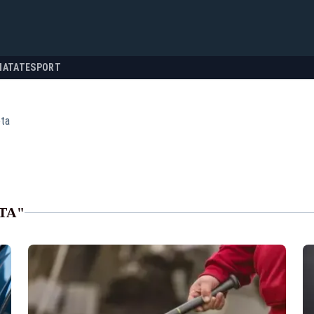
NATATE
SPORT
ta
TA"