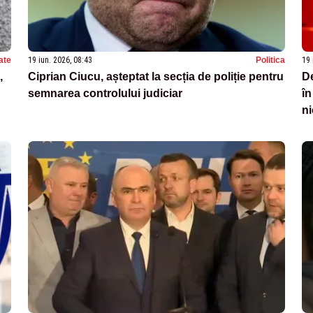
ate
19 iun. 2026, 08:43
Politica
19 
,
Ciprian Ciucu, așteptat la secția de poliție pentru
De
semnarea controlului judiciar
în
ni