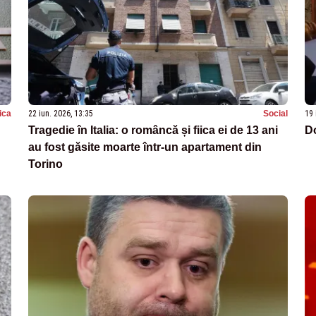
tica
22 iun. 2026, 13:35
Social
19 
Tragedie în Italia: o româncă și fiica ei de 13 ani
Do
au fost găsite moarte într-un apartament din
Torino