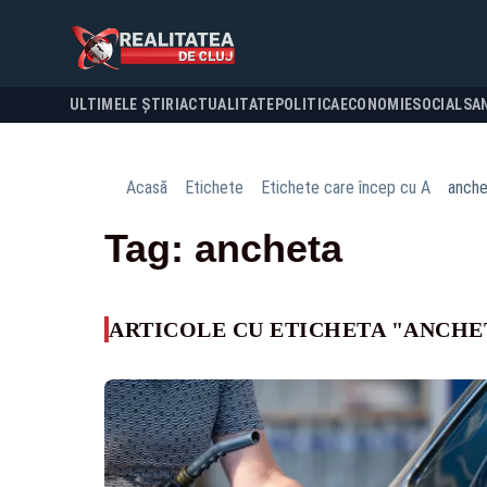
ULTIMELE ȘTIRI
ACTUALITATE
POLITICA
ECONOMIE
SOCIAL
SA
Acasă
Etichete
Etichete care încep cu A
anche
Tag: ancheta
ARTICOLE CU ETICHETA "ANCHE