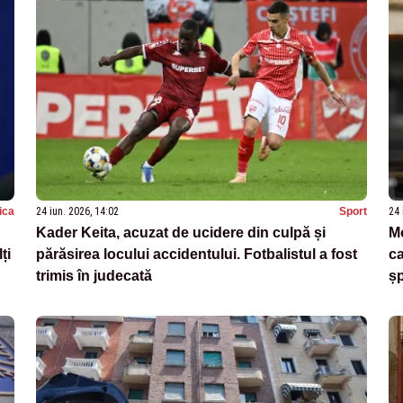
tica
24 iun. 2026, 14:02
Sport
24 
Kader Keita, acuzat de ucidere din culpă și
Mo
ți
părăsirea locului accidentului. Fotbalistul a fost
ca
trimis în judecată
șp