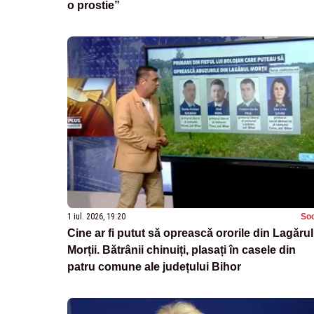
o prostie”
1 iul. 2026, 19:20
Soc
Cine ar fi putut să oprească ororile din Lagărul
Morții. Bătrânii chinuiți, plasați în casele din
patru comune ale județului Bihor