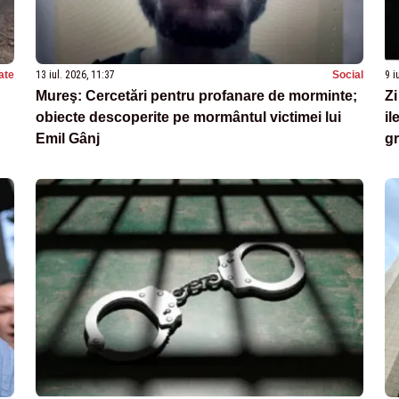
ate
13 iul. 2026, 11:37
Social
9 i
Mureş: Cercetări pentru profanare de morminte;
Zi
obiecte descoperite pe mormântul victimei lui
il
Emil Gânj
gr