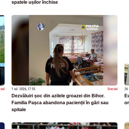
spatele ușilor închise
ial
1 iul. 2026, 17:55
Social
26 
Dezvăluiri șoc din azilele groazei din Bihor.
Eu
Familia Pașca abandona pacienții în gări sau
or
spitale