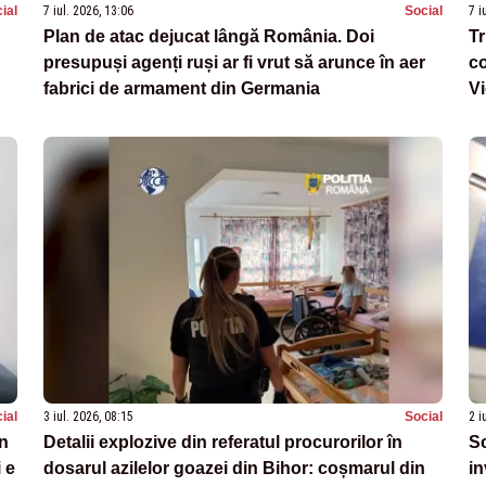
ial
7 iul. 2026, 13:06
Social
7 i
Plan de atac dejucat lângă România. Doi
Tr
presupuși agenți ruși ar fi vrut să arunce în aer
co
fabrici de armament din Germania
Vi
ial
3 iul. 2026, 08:15
Social
2 i
in
Detalii explozive din referatul procurorilor în
Sc
 e
dosarul azilelor goazei din Bihor: coșmarul din
in