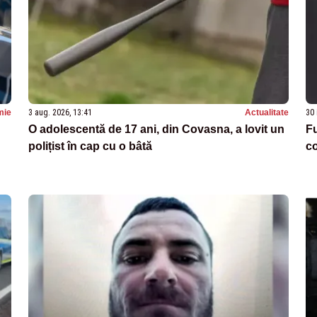
mie
3 aug. 2026, 13:41
Actualitate
30 
O adolescentă de 17 ani, din Covasna, a lovit un
Fu
polițist în cap cu o bâtă
co