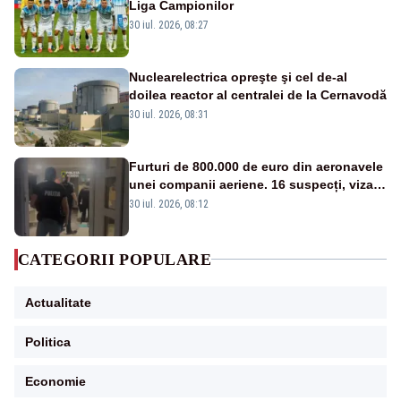
Liga Campionilor
30 iul. 2026, 08:27
Nuclearelectrica opreşte şi cel de-al
doilea reactor al centralei de la Cernavodă
30 iul. 2026, 08:31
Furturi de 800.000 de euro din aeronavele
unei companii aeriene. 16 suspecți, vizați
de anchetă
30 iul. 2026, 08:12
CATEGORII POPULARE
Actualitate
Politica
Economie