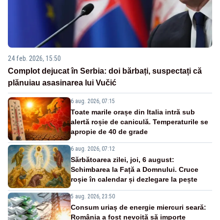
24 feb. 2026, 15:50
Complot dejucat în Serbia: doi bărbați, suspectați că
plănuiau asasinarea lui Vučić
6 aug. 2026, 07:15
Toate marile orașe din Italia intră sub
alertă roșie de caniculă. Temperaturile se
apropie de 40 de grade
6 aug. 2026, 07:12
Sărbătoarea zilei, joi, 6 august:
Schimbarea la Față a Domnului. Cruce
roșie în calendar și dezlegare la pește
5 aug. 2026, 23:50
Consum uriaș de energie miercuri seară:
România a fost nevoită să importe