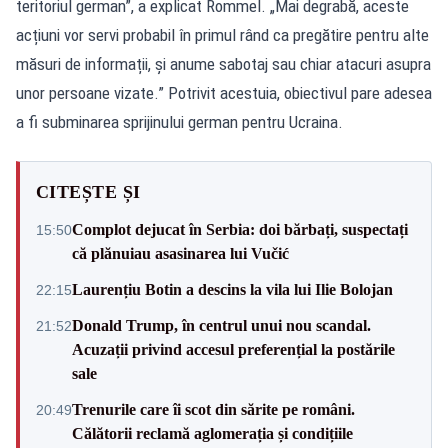
teritoriul german”, a explicat Rommel. „Mai degrabă, aceste
acțiuni vor servi probabil în primul rând ca pregătire pentru alte
măsuri de informații, și anume sabotaj sau chiar atacuri asupra
unor persoane vizate.” Potrivit acestuia, obiectivul pare adesea
a fi subminarea sprijinului german pentru Ucraina.
CITEȘTE ȘI
Complot dejucat în Serbia: doi bărbați, suspectați
15:50
că plănuiau asasinarea lui Vučić
Laurențiu Botin a descins la vila lui Ilie Bolojan
22:15
Donald Trump, în centrul unui nou scandal.
21:52
Acuzații privind accesul preferențial la postările
sale
Trenurile care îi scot din sărite pe români.
20:49
Călătorii reclamă aglomerația și condițiile