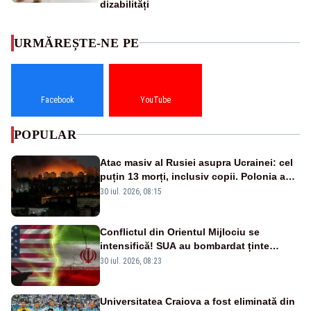
dizabilități
URMĂREȘTE-NE PE
Facebook
YouTube
POPULAR
Atac masiv al Rusiei asupra Ucrainei: cel
puțin 13 morți, inclusiv copii. Polonia a
ridicat avioanele de vânătoare
30 iul. 2026, 08:15
Conflictul din Orientul Mijlociu se
intensifică! SUA au bombardat ținte
militare din Iran
30 iul. 2026, 08:23
Universitatea Craiova a fost eliminată din