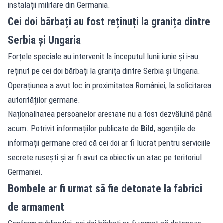
instalații militare din Germania.
Cei doi bărbați au fost reținuți la granița dintre
Serbia și Ungaria
Forțele speciale au intervenit la începutul lunii iunie și i-au
reținut pe cei doi bărbați la granița dintre Serbia și Ungaria.
Operațiunea a avut loc în proximitatea României, la solicitarea
autorităților germane.
Naționalitatea persoanelor arestate nu a fost dezvăluită până
acum. Potrivit informațiilor publicate de
Bild
, agențiile de
informații germane cred că cei doi ar fi lucrat pentru serviciile
secrete rusești și ar fi avut ca obiectiv un atac pe teritoriul
Germaniei.
Bombele ar fi urmat să fie detonate la fabrici
de armament
Conform publicației, cei doi bărbați ar fi urmat să detoneze