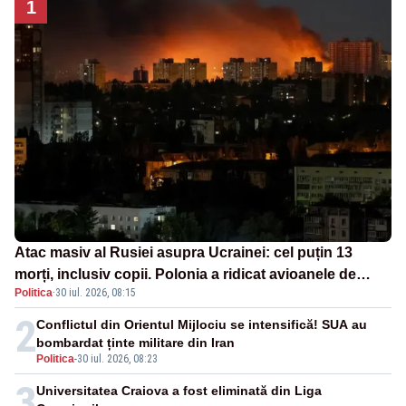
1
Atac masiv al Rusiei asupra Ucrainei: cel puțin 13
morți, inclusiv copii. Polonia a ridicat avioanele de
Politica
·
30 iul. 2026, 08:15
vânătoare
2
Conflictul din Orientul Mijlociu se intensifică! SUA au
bombardat ținte militare din Iran
Politica
-
30 iul. 2026, 08:23
3
Universitatea Craiova a fost eliminată din Liga