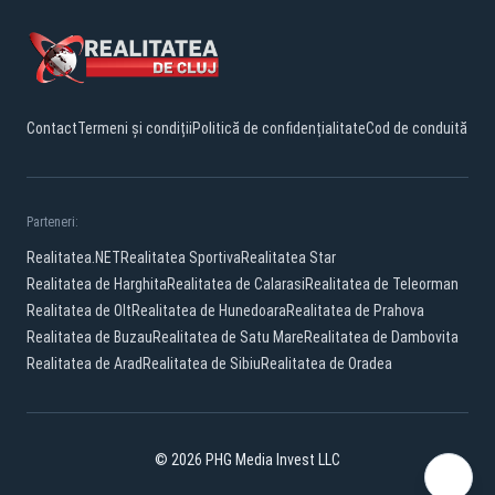
Contact
Termeni și condiții
Politică de confidențialitate
Cod de conduită
Parteneri:
Realitatea.NET
Realitatea Sportiva
Realitatea Star
Realitatea de Harghita
Realitatea de Calarasi
Realitatea de Teleorman
Realitatea de Olt
Realitatea de Hunedoara
Realitatea de Prahova
Realitatea de Buzau
Realitatea de Satu Mare
Realitatea de Dambovita
Realitatea de Arad
Realitatea de Sibiu
Realitatea de Oradea
© 2026 PHG Media Invest LLC
Facebook
YouTube