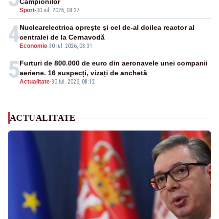
Campionilor
Sport
-
30 iul. 2026, 08:27
4
Nuclearelectrica opreşte şi cel de-al doilea reactor al
centralei de la Cernavodă
Economie
-
30 iul. 2026, 08:31
5
Furturi de 800.000 de euro din aeronavele unei companii
aeriene. 16 suspecți, vizați de anchetă
Actualitate
-
30 iul. 2026, 08:12
ACTUALITATE