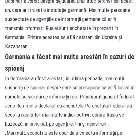
Dobrindt a vorbit despre dejucarea unui atac terorist din acest
an, care ar fi vizat o instalație germană. Mai multe persoane
suspectate de agențiile de informații germane că ar fi
transmis informații Rusiei sunt anchetate în prezent în
Germania. Printre acestea se află cetățeni din Ucraina și
Kazahstan.
Germania a făcut mai multe arestări în cazuri de
spionaj
În Germania au fost arestați, în ultima perioadă, mai mulți
suspecți de spionaj, despre care se presupune că ar fi lucrat în
numele serviciului de informații rus. Procurorul general federal
Jens Rommel a declarat că anchetele Parchetului Federal au
scos la iveală tot mai multe indicii potrivit cărora Rusia se
bazează, în principal, pe agenți ieftini și neinstruiți.
„Mai mult, scopul nu este doar de a colecta informații pe