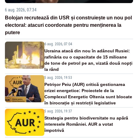
6 aug. 2026, 07:34
Bolojan recrutează din USR și construiește un nou pol
electoral: atacuri coordonate pentru menținerea la
putere
6 aug. 2026, 07:04
Ucraina atacă din nou în adâncul Rusiei:
rafinăria cu o capacitate de 15 milioane
de tone de petrol pe an, vizată două nopți
la rând
5 aug. 2026, 19:53
Petrișor Peiu (AUR) critică gestionarea
crizei energetice: Proiectele de la
Complexul Energetic Oltenia sunt blocate
în birocrație și restricții legislative
5 aug. 2026, 19:37
Strategia pentru biodiversitate nu apără
interesele României. AUR a votat
împotrivă