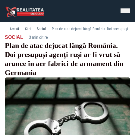
Acasă
Știri
Social
Plan de atac dejucat lângă România. Doi presupuși agenți ruși ar fi vrut să arunce în aer fabrici de armament din Germania
·
SOCIAL
3 min citire
Plan de atac dejucat lângă România.
Doi presupuși agenți ruși ar fi vrut să
arunce în aer fabrici de armament din
Germania