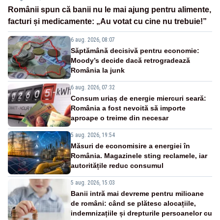
Românii spun că banii nu le mai ajung pentru alimente,
facturi și medicamente: „Au votat cu cine nu trebuie!”
6 aug. 2026, 08:07
Săptămână decisivă pentru economie:
Moody’s decide dacă retrogradează
România la junk
6 aug. 2026, 07:32
Consum uriaș de energie miercuri seară:
România a fost nevoită să importe
aproape o treime din necesar
5 aug. 2026, 19:54
Măsuri de economisire a energiei în
România. Magazinele sting reclamele, iar
autoritățile reduc consumul
5 aug. 2026, 15:03
Banii intră mai devreme pentru milioane
de români: când se plătesc alocațiile,
indemnizațiile și drepturile persoanelor cu