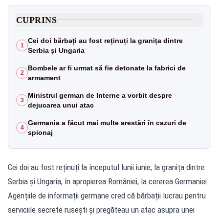
CUPRINS
Cei doi bărbați au fost reținuți la granița dintre
1
Serbia și Ungaria
Bombele ar fi urmat să fie detonate la fabrici de
2
armament
Ministrul german de Interne a vorbit despre
3
dejucarea unui atac
Germania a făcut mai multe arestări în cazuri de
4
spionaj
Cei doi au fost reținuți la începutul lunii iunie, la granița dintre
Serbia și Ungaria, în apropierea României, la cererea Germaniei.
Agențiile de informații germane cred că bărbații lucrau pentru
serviciile secrete rusești și pregăteau un atac asupra unei