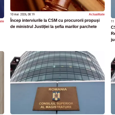
10 mar. 2026, 08:19
Actualitate
Încep interviurile la CSM cu procurorii propuși
ate
11 
de ministrul Justiției la șefia marilor parchete
CS
Re
ju