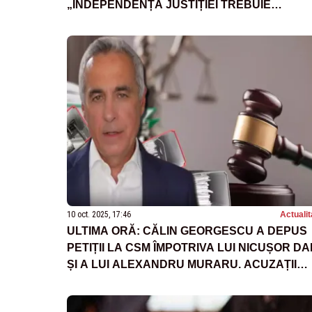
„INDEPENDENȚA JUSTIȚIEI TREBUIE
RESPECTATĂ”
10 oct. 2025, 17:46
Actualit
ULTIMA ORĂ: CĂLIN GEORGESCU A DEPUS
PETIȚII LA CSM ÎMPOTRIVA LUI NICUȘOR DA
ȘI A LUI ALEXANDRU MURARU. ACUZAȚII
GRAVE DE INGERINȚE ÎN JUSTIȚIE -
DOCUMENTE