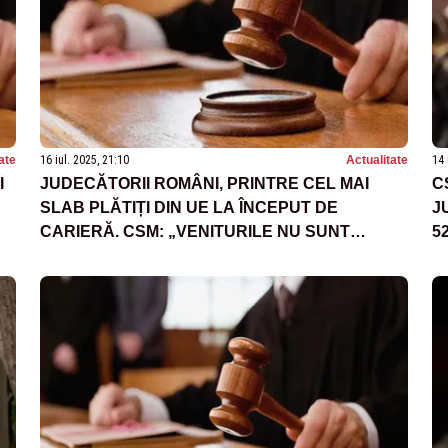
ate
16 iul. 2025, 21:10
Actualitate
14 
I
JUDECĂTORII ROMÂNI, PRINTRE CEL MAI
C
SLAB PLĂTIȚI DIN UE LA ÎNCEPUT DE
J
CARIERĂ. CSM: „VENITURILE NU SUNT
5
NESIMȚITE”