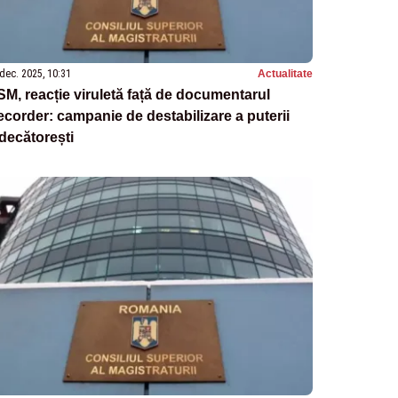
dec. 2025, 10:31
Actualitate
M, reacție viruletă față de documentarul
corder: campanie de destabilizare a puterii
decătorești