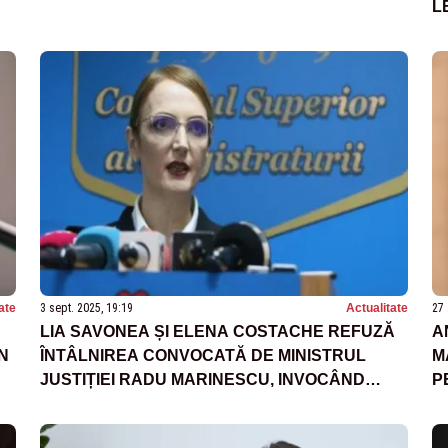
L
ate
3 sept. 2025, 19:19
Actualitate
27 
LIA SAVONEA ȘI ELENA COSTACHE REFUZĂ
A
N
ÎNTÂLNIREA CONVOCATĂ DE MINISTRUL
M
JUSTIȚIEI RADU MARINESCU, INVOCÂND
P
„EXERCIȚII DE IMAGINE”, ÎN PLIN SCANDAL
S
LEGAT DE PENSIILE SPECIALE