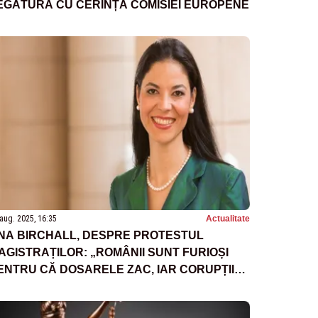
EGĂTURĂ CU CERINȚA COMISIEI EUROPENE
aug. 2025, 16:35
Actualitate
NA BIRCHALL, DESPRE PROTESTUL
AGISTRAȚILOR: „ROMÂNII SUNT FURIOȘI
ENTRU CĂ DOSARELE ZAC, IAR CORUPȚII
CAPĂ”