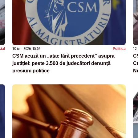
ial
10 iun. 2026, 15:59
Politica
12 
CSM acuză un „atac fără precedent” asupra
C
justiției: peste 3.500 de judecători denunță
Cr
presiuni politice
Nu
în