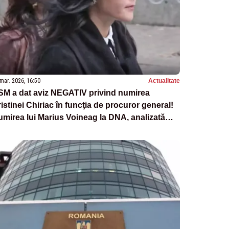
mar. 2026, 16:50
Actualitate
SM a dat aviz NEGATIV privind numirea
istinei Chiriac în funcţia de procuror general!
mirea lui Marius Voineag la DNA, analizată
tr-o ședință viitoare