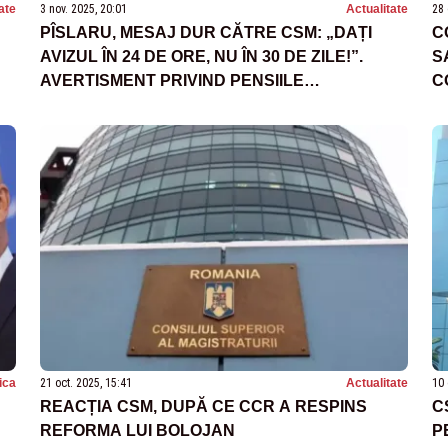
ate
3 nov. 2025, 20:01
Actualitate
28 
PÎSLARU, MESAJ DUR CĂTRE CSM: „DAȚI
C
AVIZUL ÎN 24 DE ORE, NU ÎN 30 DE ZILE!”.
S
AVERTISMENT PRIVIND PENSIILE
C
MAGISTRAȚILOR ȘI TERMENUL DIN PNRR
tica
21 oct. 2025, 15:41
Actualitate
10 
REACȚIA CSM, DUPĂ CE CCR A RESPINS
C
REFORMA LUI BOLOJAN
P