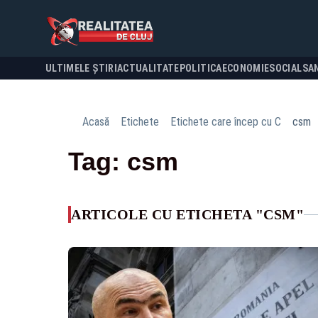
ULTIMELE ȘTIRI
ACTUALITATE
POLITICA
ECONOMIE
SOCIAL
SA
Acasă
Etichete
Etichete care încep cu C
csm
Tag: csm
ARTICOLE CU ETICHETA "CSM"