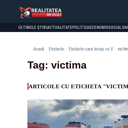
ULTIMELE ȘTIRI
ACTUALITATE
POLITICA
ECONOMIE
SOCIAL
SA
Acasă
Etichete
Etichete care încep cu V
victi
Tag: victima
ARTICOLE CU ETICHETA "VICTI