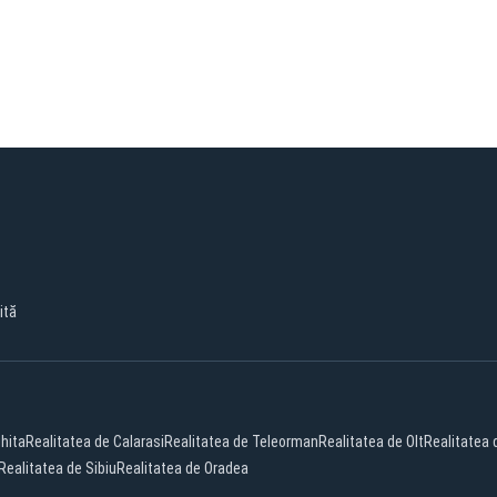
ită
hita
Realitatea de Calarasi
Realitatea de Teleorman
Realitatea de Olt
Realitatea
Realitatea de Sibiu
Realitatea de Oradea