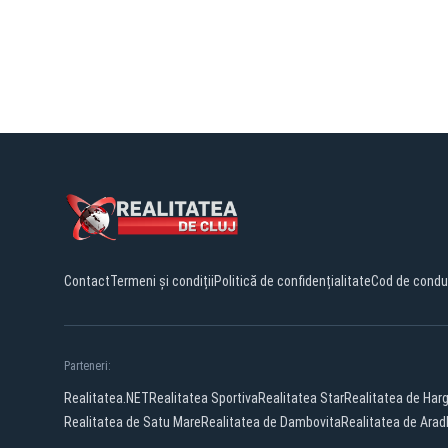
Contact
Termeni și condiții
Politică de confidențialitate
Cod de condu
Parteneri:
Realitatea.NET
Realitatea Sportiva
Realitatea Star
Realitatea de Harg
Realitatea de Satu Mare
Realitatea de Dambovita
Realitatea de Arad