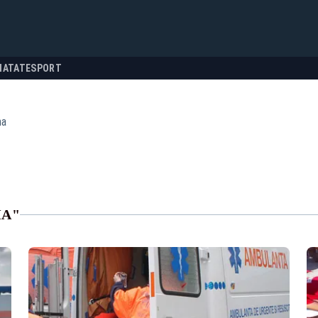
NATATE
SPORT
ma
MA"