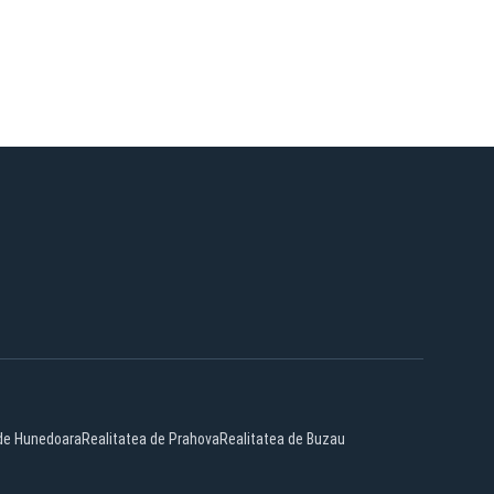
 de Hunedoara
Realitatea de Prahova
Realitatea de Buzau