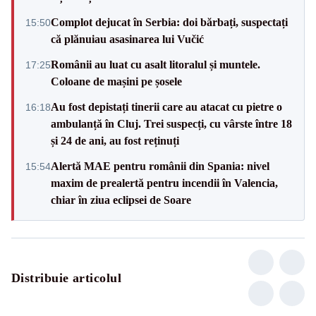
Complot dejucat în Serbia: doi bărbați, suspectați
15:50
că plănuiau asasinarea lui Vučić
Românii au luat cu asalt litoralul și muntele.
17:25
Coloane de mașini pe șosele
Au fost depistați tinerii care au atacat cu pietre o
16:18
ambulanță în Cluj. Trei suspecți, cu vârste între 18
și 24 de ani, au fost reținuți
Alertă MAE pentru românii din Spania: nivel
15:54
maxim de prealertă pentru incendii în Valencia,
chiar în ziua eclipsei de Soare
Distribuie articolul