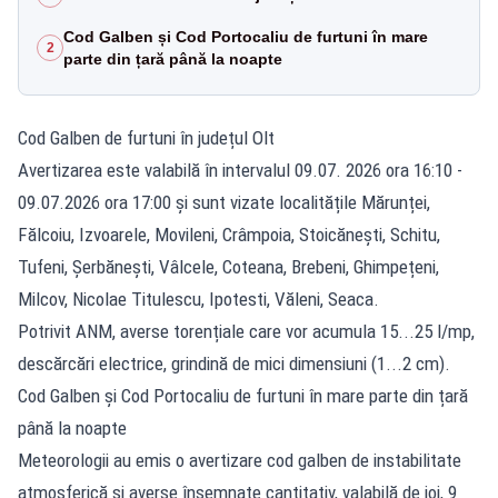
Cod Galben și Cod Portocaliu de furtuni în mare
2
parte din țară până la noapte
Cod Galben de furtuni în județul Olt
Avertizarea este valabilă în intervalul 09.07. 2026 ora 16:10 -
09.07.2026 ora 17:00 și sunt vizate localitățile Mărunței,
Fălcoiu, Izvoarele, Movileni, Crâmpoia, Stoicănești, Schitu,
Tufeni, Șerbănești, Vâlcele, Coteana, Brebeni, Ghimpețeni,
Milcov, Nicolae Titulescu, Ipotesti, Văleni, Seaca.
Potrivit ANM, averse torențiale care vor acumula 15...25 l/mp,
descărcări electrice, grindină de mici dimensiuni (1...2 cm).
Cod Galben și Cod Portocaliu de furtuni în mare parte din țară
până la noapte
Meteorologii au emis o avertizare cod galben de instabilitate
atmosferică și averse însemnate cantitativ, valabilă de joi, 9