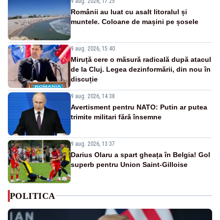
9 aug. 2026, 17:25
Românii au luat cu asalt litoralul și
muntele. Coloane de mașini pe șosele
9 aug. 2026, 15:40
Miruță cere o măsură radicală după atacul
de la Cluj. Legea dezinformării, din nou în
discuție
9 aug. 2026, 14:38
Avertisment pentru NATO: Putin ar putea
trimite militari fără însemne
9 aug. 2026, 13:37
Darius Olaru a spart gheața în Belgia! Gol
superb pentru Union Saint-Gilloise
POLITICA