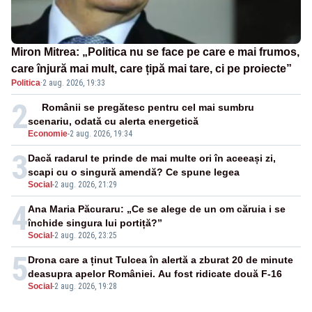
Miron Mitrea: „Politica nu se face pe care e mai frumos,
care înjură mai mult, care țipă mai tare, ci pe proiecte”
Politica
·
2 aug. 2026, 19:33
2
Românii se pregătesc pentru cel mai sumbru
scenariu, odată cu alerta energetică
Economie
-
2 aug. 2026, 19:34
3
Dacă radarul te prinde de mai multe ori în aceeași zi,
scapi cu o singură amendă? Ce spune legea
Social
-
2 aug. 2026, 21:29
4
Ana Maria Păcuraru: „Ce se alege de un om căruia i se
închide singura lui portiță?”
Social
-
2 aug. 2026, 23:25
5
Drona care a ținut Tulcea în alertă a zburat 20 de minute
deasupra apelor României. Au fost ridicate două F-16
Social
-
2 aug. 2026, 19:28