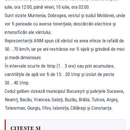
iulie, ora 12:00, până vineri, 10 iulie, ora 02:00.
Sunt vizate Muntenia, Dobrogea, vestul și sudul Moldovei, unde
vor fi perioade cu averse torențiale, descărcări electrice și
intensificări ale vântului.
Reprezentanții ANM spun că vântul va avea viteze la rafală de
50...70 km/h, iar pe arii restrânse vor fi vijelii și grindină de mici
și medii dimensiuni.
În intervale scurte de timp (1...3 ore) sau prin acumulare,
cantitățile de apă vor fi de 15...20 l/mp și izolat de peste
30...40 l/mp.
Codul galben vizează municipiul București și județele Suceava,
Neamț, Bacău, Vrancea, Galați, Buzău, Brăila, Tulcea, Argeș,
Teleorman, Giurgiu, Ilfov, Ialomița, Călărași și Constanța.
CITEȘTE ȘI