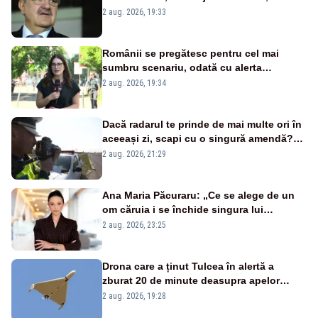
țipă mai tare, ci pe proiecte”
2 aug. 2026, 19:33
Românii se pregătesc pentru cel mai
sumbru scenariu, odată cu alerta
energetică
2 aug. 2026, 19:34
Dacă radarul te prinde de mai multe ori în
aceeași zi, scapi cu o singură amendă?
Ce spune legea
2 aug. 2026, 21:29
Ana Maria Păcuraru: „Ce se alege de un
om căruia i se închide singura lui
portiță?”
2 aug. 2026, 23:25
Drona care a ținut Tulcea în alertă a
zburat 20 de minute deasupra apelor
României. Au fost ridicate două F-16
2 aug. 2026, 19:28