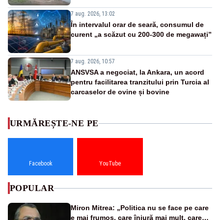
7 aug. 2026, 13:02
În intervalul orar de seară, consumul de
curent „a scăzut cu 200-300 de megawați”
7 aug. 2026, 10:57
ANSVSA a negociat, la Ankara, un acord
pentru facilitarea tranzitului prin Turcia al
carcaselor de ovine și bovine
URMĂREȘTE-NE PE
Facebook
YouTube
POPULAR
Miron Mitrea: „Politica nu se face pe care
e mai frumos, care înjură mai mult, care