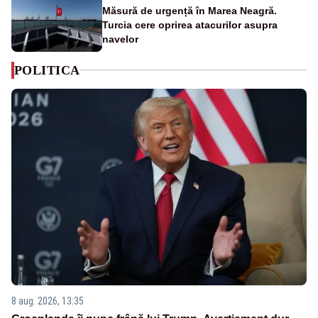
Măsură de urgență în Marea Neagră.
Turcia cere oprirea atacurilor asupra
navelor
POLITICA
8 aug. 2026, 13:35