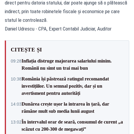
direct pentru datoria statului, dar poate ajunge să o plătească
indirect, prin toate robinetele fiscale și economice pe care
statul le controlează.
Daniel Udrescu - CPA, Expert Contabil Judiciar, Auditor
CITEȘTE ȘI
Inflația distruge majorarea salariului minim.
09:28
Românii nu simt un trai mai bun
România își păstrează ratingul recomandat
10:38
investițiilor. Un semnal pozitiv, dar și un
avertisment pentru autorități
Dunărea crește ușor la intrarea în țară, dar
14:03
rămâne mult sub media lunii august
În intervalul orar de seară, consumul de curent „a
13:02
scăzut cu 200-300 de megawați”