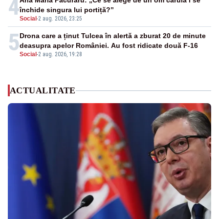
4
Ana Maria Păcuraru: „Ce se alege de un om căruia i se
închide singura lui portiță?”
Social
-
2 aug. 2026, 23:25
5
Drona care a ținut Tulcea în alertă a zburat 20 de minute
deasupra apelor României. Au fost ridicate două F-16
Social
-
2 aug. 2026, 19:28
ACTUALITATE