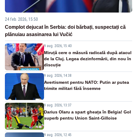
24 feb. 2026, 15:50
Complot dejucat în Serbia: doi bărbați, suspectați că
plănuiau asasinarea lui Vučić
9 aug. 2026, 15:40
Miruță cere o măsură radicală după atacul
de la Cluj. Legea dezinformării, din nou în
discuție
9 aug. 2026, 14:38
Avertisment pentru NATO: Putin ar putea
trimite militari fără însemne
9 aug. 2026, 13:37
Darius Olaru a spart gheața în Belgia! Gol
superb pentru Union Saint-Gilloise
9 aug. 2026, 12:45