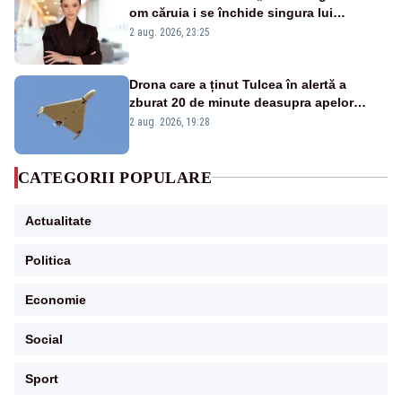
om căruia i se închide singura lui
portiță?”
2 aug. 2026, 23:25
Drona care a ținut Tulcea în alertă a
zburat 20 de minute deasupra apelor
României. Au fost ridicate două F-16
2 aug. 2026, 19:28
CATEGORII POPULARE
Actualitate
Politica
Economie
Social
Sport