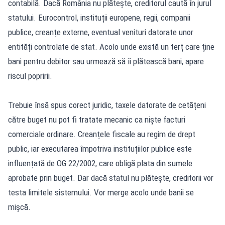
contabilă. Dacă România nu plătește, creditorul caută în jurul
statului. Eurocontrol, instituții europene, regii, companii
publice, creanțe externe, eventual venituri datorate unor
entități controlate de stat. Acolo unde există un terț care ține
bani pentru debitor sau urmează să îi plătească bani, apare
riscul popririi.
Trebuie însă spus corect juridic, taxele datorate de cetățeni
către buget nu pot fi tratate mecanic ca niște facturi
comerciale ordinare. Creanțele fiscale au regim de drept
public, iar executarea împotriva instituțiilor publice este
influențată de OG 22/2002, care obligă plata din sumele
aprobate prin buget. Dar dacă statul nu plătește, creditorii vor
testa limitele sistemului. Vor merge acolo unde banii se
mișcă.