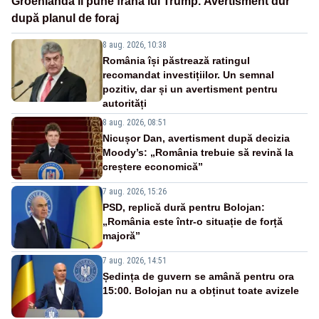
Groenlanda îi pune frână lui Trump. Avertisment dur
după planul de foraj
8 aug. 2026, 10:38
România își păstrează ratingul
recomandat investițiilor. Un semnal
pozitiv, dar și un avertisment pentru
autorități
8 aug. 2026, 08:51
Nicușor Dan, avertisment după decizia
Moody’s: „România trebuie să revină la
creștere economică”
7 aug. 2026, 15:26
PSD, replică dură pentru Bolojan:
„România este într-o situație de forță
majoră”
7 aug. 2026, 14:51
Ședința de guvern se amână pentru ora
15:00. Bolojan nu a obținut toate avizele