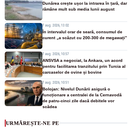
Dunărea crește ușor la intrarea în țară, dar
rămâne mult sub media lunii august
7 aug. 2026, 13:02
În intervalul orar de seară, consumul de
curent „a scăzut cu 200-300 de megawați”
7 aug. 2026, 10:57
ANSVSA a negociat, la Ankara, un acord
pentru facilitarea tranzitului prin Turcia al
carcaselor de ovine și bovine
7 aug. 2026, 10:51
Bolojan: Nivelul Dunării asigură o
funcționare a centralei de la Cernavodă
de patru-cinci zile dacă debitele vor
scădea
URMĂREȘTE-NE PE