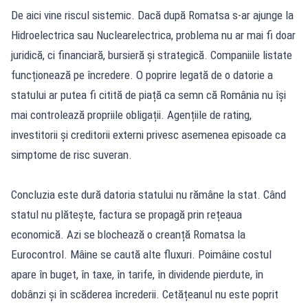
De aici vine riscul sistemic. Dacă după Romatsa s-ar ajunge la
Hidroelectrica sau Nuclearelectrica, problema nu ar mai fi doar
juridică, ci financiară, bursieră și strategică. Companiile listate
funcționează pe încredere. O poprire legată de o datorie a
statului ar putea fi citită de piață ca semn că România nu își
mai controlează propriile obligații. Agențiile de rating,
investitorii și creditorii externi privesc asemenea episoade ca
simptome de risc suveran.
Concluzia este dură datoria statului nu rămâne la stat. Când
statul nu plătește, factura se propagă prin rețeaua
economică. Azi se blochează o creanță Romatsa la
Eurocontrol. Mâine se caută alte fluxuri. Poimâine costul
apare în buget, în taxe, în tarife, în dividende pierdute, în
dobânzi și în scăderea încrederii. Cetățeanul nu este poprit