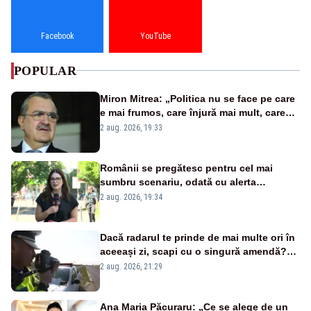
Facebook
YouTube
POPULAR
Miron Mitrea: „Politica nu se face pe care
e mai frumos, care înjură mai mult, care
țipă mai tare, ci pe proiecte”
2 aug. 2026, 19:33
Românii se pregătesc pentru cel mai
sumbru scenariu, odată cu alerta
energetică
2 aug. 2026, 19:34
Dacă radarul te prinde de mai multe ori în
aceeași zi, scapi cu o singură amendă?
Ce spune legea
2 aug. 2026, 21:29
Ana Maria Păcuraru: „Ce se alege de un