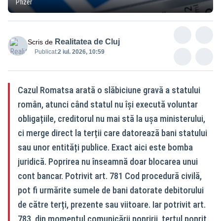
Pfizer
Realitatea de Cluj
Scris de
Publicat:
2 iul. 2026, 10:59
Cazul Romatsa arată o slăbiciune gravă a statului
român, atunci când statul nu își execută voluntar
obligațiile, creditorul nu mai stă la ușa ministerului,
ci merge direct la terții care datorează bani statului
sau unor entități publice. Exact aici este bomba
juridică. Poprirea nu înseamnă doar blocarea unui
cont bancar. Potrivit art. 781 Cod procedură civilă,
pot fi urmărite sumele de bani datorate debitorului
de către terți, prezente sau viitoare. Iar potrivit art.
783, din momentul comunicării popririi, terțul poprit