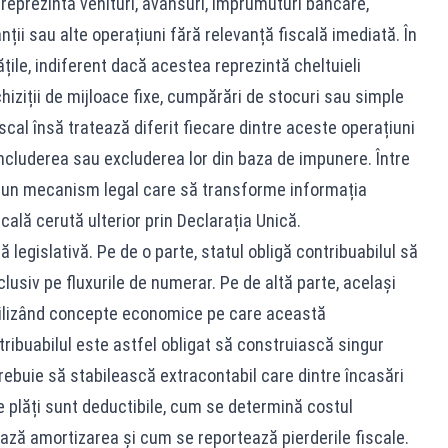
reprezintă venituri, avansuri, împrumuturi bancare,
ranții sau alte operațiuni fără relevanță fiscală imediată. În
ățile, indiferent dacă acestea reprezintă cheltuieli
hiziții de mijloace fixe, cumpărări de stocuri sau simple
iscal însă tratează diferit fiecare dintre aceste operațiuni
 includerea sau excluderea lor din baza de impunere. Între
ciun mecanism legal care să transforme informația
scală cerută ulterior prin Declarația Unică.
legislativă. Pe de o parte, statul obligă contribuabilul să
lusiv pe fluxurile de numerar. Pe de altă parte, același
e utilizând concepte economice pe care această
tribuabilul este astfel obligat să construiască singur
rebuie să stabilească extracontabil care dintre încasări
re plăți sunt deductibile, cum se determină costul
ează amortizarea și cum se reportează pierderile fiscale.