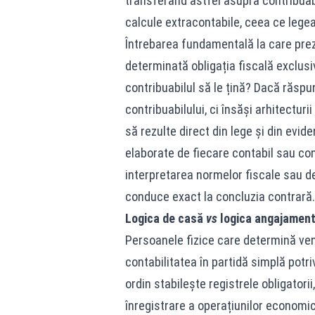
transferând astfel asupra contribuabil
calcule extracontabile, ceea ce lege
Întrebarea fundamentală la care prez
determinată obligația fiscală exclus
contribuabilul să le țină? Dacă răspu
contribuabilului, ci însăși arhitecturii
să rezulte direct din lege și din evi
elaborate de fiecare contabil sau con
interpretarea normelor fiscale sau de 
conduce exact la concluzia contrară.
Logica de casă
vs
logica angajament
Persoanele fizice care determină ven
contabilitatea în partidă simplă potri
ordin stabilește registrele obligatori
înregistrare a operațiunilor economic