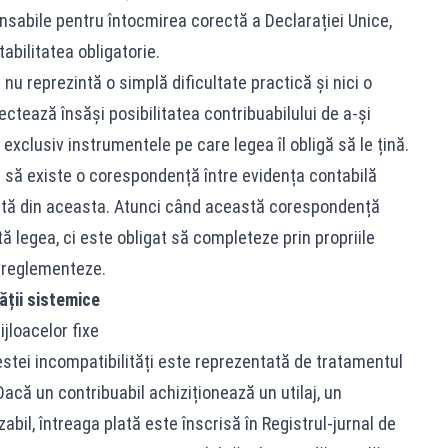
nsabile pentru întocmirea corectă a Declarației Unice,
abilitatea obligatorie.
nu reprezintă o simplă dificultate practică și nici o
ctează însăși posibilitatea contribuabilului de a-și
 exclusiv instrumentele pe care legea îl obligă să le țină.
e să existe o corespondență între evidența contabilă
ltată din aceasta. Atunci când această corespondență
ă legea, ci este obligat să completeze prin propriile
ă reglementeze.
ății sistemice
ijloacelor fixe
tei incompatibilități este reprezentată de tratamentul
 Dacă un contribuabil achiziționează un utilaj, un
abil, întreaga plată este înscrisă în Registrul-jurnal de