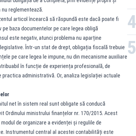
ului obligația de a completa, prin evidențe proprii și
a nu reglementează.
entul articol încearcă să răspundă este dacă poate fi
iv pe baza documentelor pe care legea obligă
nsul este negativ, atunci problema nu aparține
 legislative. Într-un stat de drept, obligația fiscală trebuie
dențele pe care legea le impune, nu din mecanisme auxiliare
tribuabil în funcție de experiența profesională, de
practica administrativă. Or, analiza legislației actuale
elor
itul net în sistem real sunt obligate să conducă
vit Ordinului ministrului finanțelor nr. 170/2015. Acest
i, modul de organizare a evidenței și regulile de
e. Instrumentul central al acestei contabilități este