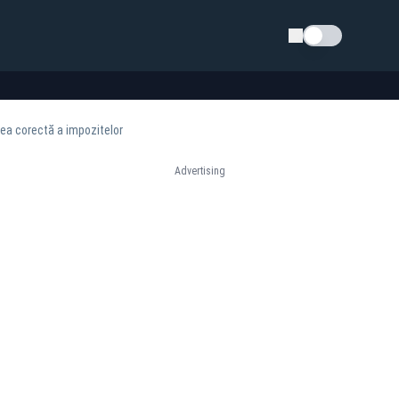
Schimba tema
area corectă a impozitelor
Advertising