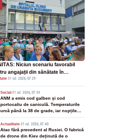
ITAS: Niciun scenariu favorabil
ru angajații din sănătate în
tate
·
31 iul. 2026, 07:29
ectul Legii salarizării
2
Social
-
31 iul. 2026, 07:39
ANM a emis cod galben și cod
portocaliu de caniculă. Temperaturile
urcă până la 38 de grade, iar nopțile
devin tropicale
3
Actualitate
-
31 iul. 2026, 07:40
Atac fără precedent al Rusiei. O fabrică
de drone din Kiev deținută de o