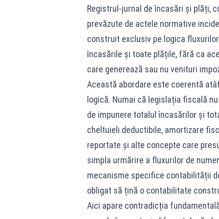
Registrul-jurnal de încasări și plăți,
prevăzute de actele normative inciden
construit exclusiv pe logica fluxurilo
încasările și toate plățile, fără ca a
care generează sau nu venituri impoza
Această abordare este coerentă atât t
logică. Numai că legislația fiscală nu
de impunere totalul încasărilor și tota
cheltuieli deductibile, amortizare fisc
reportate și alte concepte care pre
simpla urmărire a fluxurilor de numera
mecanisme specifice contabilității 
obligat să țină o contabilitate construi
Aici apare contradicția fundamentală. 