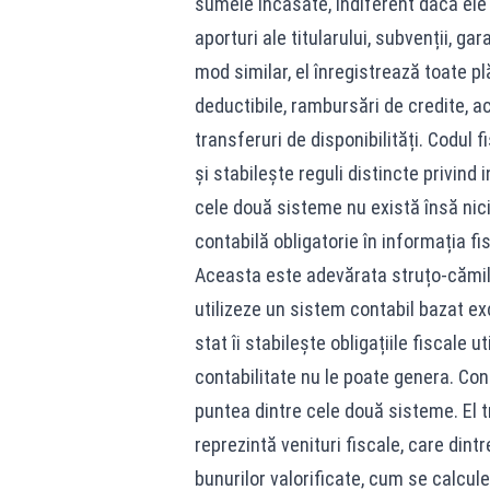
sumele încasate, indiferent dacă ele 
aporturi ale titularului, subvenții, ga
mod similar, el înregistrează toate pl
deductibile, rambursări de credite, ac
transferuri de disponibilități. Codul f
și stabilește reguli distincte privind
cele două sisteme nu există însă ni
contabilă obligatorie în informația fi
Aceasta este adevărata struțo-cămilă 
utilizeze un sistem contabil bazat exc
stat îi stabilește obligațiile fiscal
contabilitate nu le poate genera. Con
puntea dintre cele două sisteme. El t
reprezintă venituri fiscale, care dint
bunurilor valorificate, cum se calcul