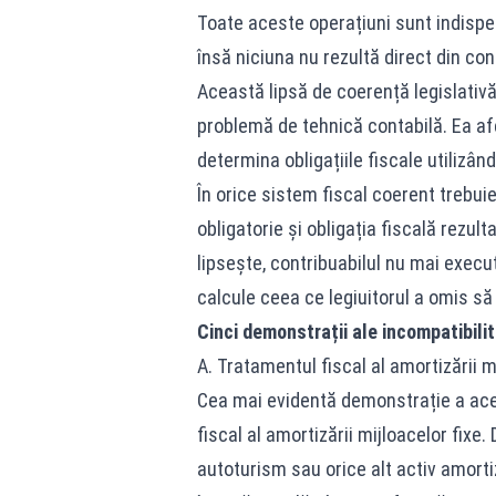
Toate aceste operațiuni sunt indispe
însă niciuna nu rezultă direct din cont
Această lipsă de coerență legislativă 
problemă de tehnică contabilă. Ea afe
determina obligațiile fiscale utilizând
În orice sistem fiscal coerent trebui
obligatorie și obligația fiscală rezu
lipsește, contribuabilul nu mai execut
calcule ceea ce legiuitorul a omis s
Cinci demonstrații ale incompatibilit
A. Tratamentul fiscal al amortizării m
Cea mai evidentă demonstrație a aces
fiscal al amortizării mijloacelor fixe.
autoturism sau orice alt activ amortiz