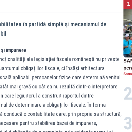
1
abilitatea în partidă simplă și mecanismul de
bil
 și impunere
ționalități ale legislației fiscale românești nu privește
SAN
uantumul obligațiilor fiscale, ci însăși arhitectura
pent
Sana
proi
iscală aplicabil persoanelor fizice care determină venitul
atât mai gravă cu cât ea nu rezultă dintr-o interpretare
în care legiuitorul a construit raportul dintre
mul de determinare a obligațiilor fiscale. În forma
să conducă o contabilitate care, prin propria sa structură,
necesare pentru stabilirea bazei de impunere,