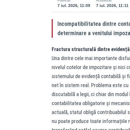
Publicat
Actualizat
7 iul. 2026, 11:09
7 iul. 2026, 11:11
Incompatibilitatea dintre cont
determinare a venitului impoza
Fractura structurală dintre evidență
Una dintre cele mai importante disfunc
nivelul cotelor de impozitare și nici c
sistemului de evidență contabilă și f
net în sistem real. Problema este cu 
discutabilă a legii, ci chiar din modul 
contabilitatea obligatorie și mecanis
actuală, statul obligă contribuabilul 
nu poate produce toate informațiile 