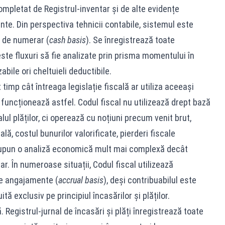
 completat de Registrul-inventar și de alte evidențe
te. Din perspectiva tehnicii contabile, sistemul este
r de numerar (
cash basis
). Se înregistrează toate
ceste fluxuri să fie analizate prin prisma momentului în
bile ori cheltuieli deductibile.
imp cât întreaga legislație fiscală ar utiliza aceeași
 funcționează astfel. Codul fiscal nu utilizează drept bază
lul plăților, ci operează cu noțiuni precum venit brut,
ală, costul bunurilor valorificate, pierderi fiscale
supun o analiză economică mult mai complexă decât
r. În numeroase situații, Codul fiscal utilizează
de angajamente (
accrual basis
), deși contribuabilul este
tă exclusiv pe principiul încasărilor și plăților.
Registrul-jurnal de încasări și plăți înregistrează toate