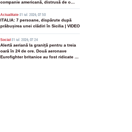
companie americană, distrusă de o
rachetă rusească
4
Actualitate
-
31 iul. 2026, 07:50
ITALIA: 7 persoane, dispărute după
prăbușirea unei clădiri în Sicilia | VIDEO
5
Social
-
31 iul. 2026, 07:24
Alertă aeriană la graniță pentru a treia
oară în 24 de ore. Două aeronave
Eurofighter britanice au fost ridicate de
la sol