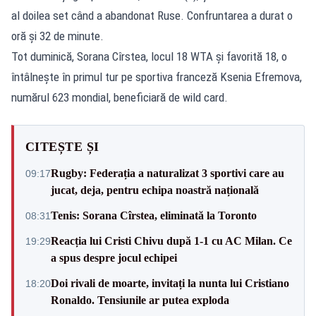
al doilea set când a abandonat Ruse. Confruntarea a durat o
oră şi 32 de minute.
Tot duminică, Sorana Cîrstea, locul 18 WTA şi favorită 18, o
întâlneşte în primul tur pe sportiva franceză Ksenia Efremova,
numărul 623 mondial, beneficiară de wild card.
CITEȘTE ȘI
Rugby: Federația a naturalizat 3 sportivi care au
09:17
jucat, deja, pentru echipa noastră națională
Tenis: Sorana Cîrstea, eliminată la Toronto
08:31
Reacția lui Cristi Chivu după 1-1 cu AC Milan. Ce
19:29
a spus despre jocul echipei
Doi rivali de moarte, invitați la nunta lui Cristiano
18:20
Ronaldo. Tensiunile ar putea exploda