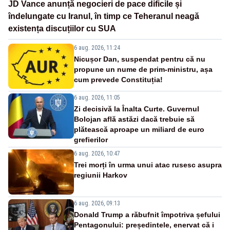
JD Vance anunță negocieri de pace dificile și
îndelungate cu Iranul, în timp ce Teheranul neagă
existența discuțiilor cu SUA
6 aug. 2026, 11:24
Nicușor Dan, suspendat pentru că nu
propune un nume de prim-ministru, așa
cum prevede Constituția!
6 aug. 2026, 11:05
Zi decisivă la Înalta Curte. Guvernul
Bolojan află astăzi dacă trebuie să
plătească aproape un miliard de euro
grefierilor
6 aug. 2026, 10:47
Trei morți în urma unui atac rusesc asupra
regiunii Harkov
6 aug. 2026, 09:13
Donald Trump a răbufnit împotriva șefului
Pentagonului: președintele, enervat că i