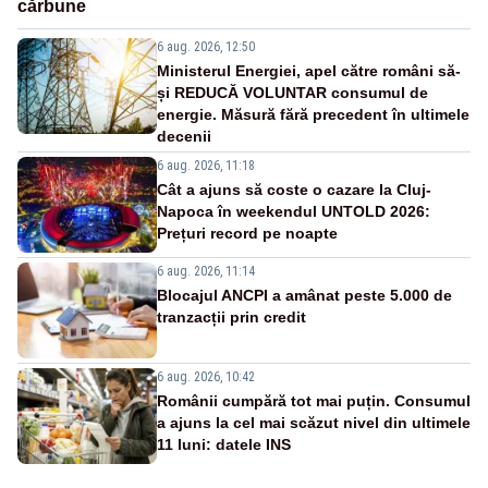
cărbune
6 aug. 2026, 12:50
Ministerul Energiei, apel către români să-
și REDUCĂ VOLUNTAR consumul de
energie. Măsură fără precedent în ultimele
decenii
6 aug. 2026, 11:18
Cât a ajuns să coste o cazare la Cluj-
Napoca în weekendul UNTOLD 2026:
Prețuri record pe noapte
6 aug. 2026, 11:14
Blocajul ANCPI a amânat peste 5.000 de
tranzacții prin credit
6 aug. 2026, 10:42
Românii cumpără tot mai puțin. Consumul
a ajuns la cel mai scăzut nivel din ultimele
11 luni: datele INS