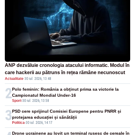
ANP dezvăluie cronologia atacului informatic. Modul în
care hackerii au pătruns în rețea rămâne necunoscut
Actualitate
·
30 iul. 2026, 13:48
2
Polo feminin: România a obţinut prima sa victorie la
Campionatul Mondial Under-16
Sport
-
30 iul. 2026, 13:58
3
PSD cere sprijinul Comisiei Europene pentru PNRR și
protejarea educației și sănătății
Politica
-
30 iul. 2026, 14:17
Drone ucrainene au lovit un terminal rusesc de cereale în