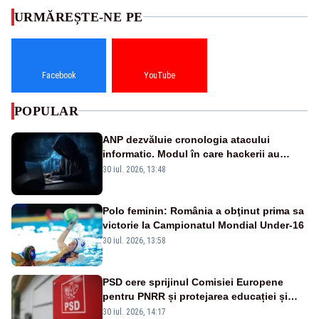
URMĂREȘTE-NE PE
Facebook
YouTube
POPULAR
ANP dezvăluie cronologia atacului
informatic. Modul în care hackerii au
pătruns în rețea rămâne necunoscut
30 iul. 2026, 13:48
Polo feminin: România a obţinut prima sa
victorie la Campionatul Mondial Under-16
30 iul. 2026, 13:58
PSD cere sprijinul Comisiei Europene
pentru PNRR și protejarea educației și
sănătății
30 iul. 2026, 14:17