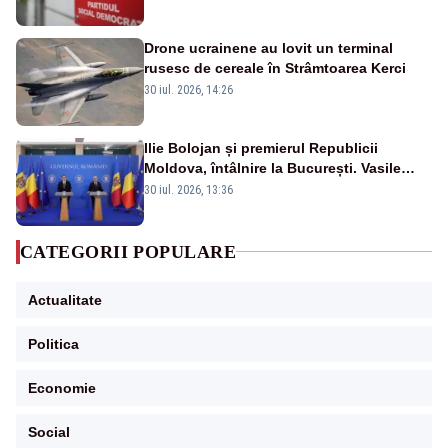
Drone ucrainene au lovit un terminal
rusesc de cereale în Strâmtoarea Kerci
30 iul. 2026, 14:26
Ilie Bolojan și premierul Republicii
Moldova, întâlnire la București. Vasile
Tofan, primit cu onoruri militare
30 iul. 2026, 13:36
CATEGORII POPULARE
Actualitate
Politica
Economie
Social