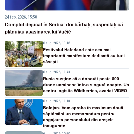
24 feb. 2026, 15:50
Complot dejucat în Serbia: doi bărbați, suspectați că
plănuiau asasinarea lui Vučić
6 aug. 2026, 13:16
Festivalul Haferland este cea mai
importantă manifestare dedicată culturii
săsești
6 aug. 2026, 11:43
Rusia susține că a doborât peste 600
drone ucrainene într-o singură noapte. Un
centru logistic Wildberries, avariat VIDEO
6 aug. 2026, 11:18
Bolojan: Vom aproba în maximum două
săptămâni un memorandum pentru
angajarea personalului din creșele
inaugurate
6 aug. 2026, 10:50