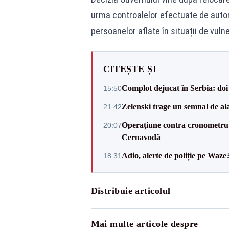
urma controalelor efectuate de autor
persoanelor aflate în situații de vulne
CITEȘTE ȘI
Complot dejucat în Serbia: doi 
15:50
Zelenski trage un semnal de ala
21:42
Operațiune contra cronometru 
20:07
Cernavodă
Adio, alerte de poliție pe Waze
18:31
Distribuie articolul
Mai multe articole despre