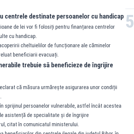
ru centrele destinate persoanelor cu handicap
oane de lei vor fi folosiți pentru finanțarea centrelor
ulte cu handicap.
acoperirii cheltuielilor de funcționare ale căminelor
luat beneficiarii evacuați.
erabile trebuie să beneficieze de îngrijire
a declarat că măsura urmărește asigurarea unor condiții
.
n sprijinul persoanelor vulnerabile, astfel încât acestea
e asistență de specialitate și de îngrijire
l, citat în comunicatul ministerului.
 beneficiarilor din centrele ilegale din județul Bihor, în