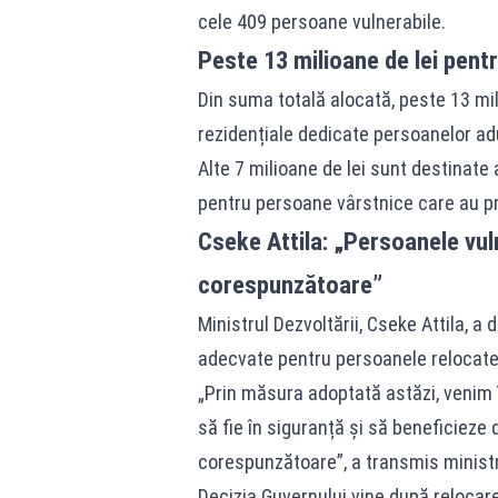
cele 409 persoane vulnerabile.
Peste 13 milioane de lei pent
Din suma totală alocată, peste 13 mili
rezidențiale dedicate persoanelor ad
Alte 7 milioane de lei sunt destinate 
pentru persoane vârstnice care au pre
Cseke Attila: „Persoanele vuln
corespunzătoare”
Ministrul Dezvoltării, Cseke Attila, 
adecvate pentru persoanele relocate
„Prin măsura adoptată astăzi, venim î
să fie în siguranță și să beneficieze d
corespunzătoare”, a transmis ministru
Decizia Guvernului vine după relocarea