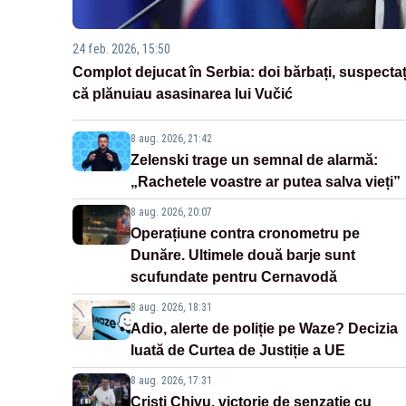
24 feb. 2026, 15:50
Complot dejucat în Serbia: doi bărbați, suspectaț
că plănuiau asasinarea lui Vučić
8 aug. 2026, 21:42
Zelenski trage un semnal de alarmă:
„Rachetele voastre ar putea salva vieți”
8 aug. 2026, 20:07
Operațiune contra cronometru pe
Dunăre. Ultimele două barje sunt
scufundate pentru Cernavodă
8 aug. 2026, 18:31
Adio, alerte de poliție pe Waze? Decizia
luată de Curtea de Justiție a UE
8 aug. 2026, 17:31
Cristi Chivu, victorie de senzație cu