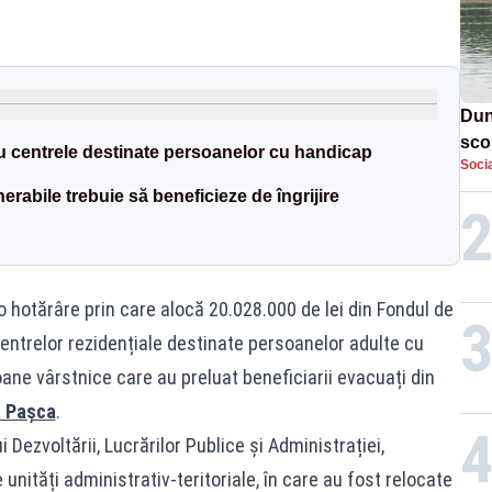
Dun
sco
ru centrele destinate persoanelor cu handicap
Socia
doi
erabile trebuie să beneficieze de îngrijire
 o hotărâre prin care alocă 20.028.000 de lei din Fondul de
entrelor rezidențiale destinate persoanelor adulte cu
ane vârstnice care au preluat beneficiarii evacuați din
l Pașca
.
 Dezvoltării, Lucrărilor Publice și Administrației,
e unități administrativ-teritoriale, în care au fost relocate