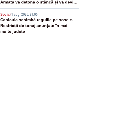
Armata va detona o stâncă și va devia
apa fluviului - IMAGINI AERIENE
5
Social
-
1 aug. 2026, 23:06
Canicula schimbă regulile pe șosele.
Restricții de tonaj anunțate în mai
multe județe