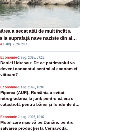
ărea a secat atât de mult încât a
s la suprafață nave naziste din al
l
·
1 aug. 2026, 23:10
lea război mondial
2
Economie
-
2 aug. 2026, 09:22
Daniel Udrescu: De ce patrimoniul va
deveni conceptul central al economiei
viitoare?
3
Economie
-
2 aug. 2026, 10:01
Piperea (AUR): România a evitat
retrogradarea la junk pentru că era o
catastrofă pentru bănci și fondurile de
pensii
4
Economie
-
2 aug. 2026, 10:07
Mobilizare masivă pe Dunăre, pentru
salvarea producției la Cernavodă.