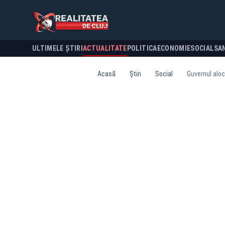
ULTIMELE ȘTIRI
ACTUALITATE
POLITICA
ECONOMIE
SOCIAL
SA
Acasă
Știri
Social
Guvernul alocă