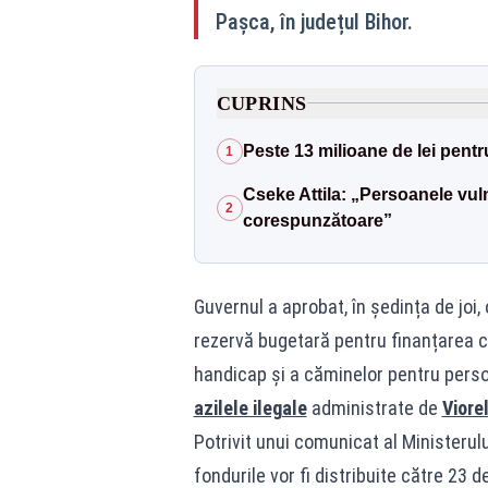
Pașca, în județul Bihor.
CUPRINS
Peste 13 milioane de lei pent
1
Cseke Attila: „Persoanele vuln
2
corespunzătoare”
Guvernul a aprobat, în ședința de joi,
rezervă bugetară pentru finanțarea c
handicap și a căminelor pentru perso
azilele ilegale
administrate de
Viore
Potrivit unui comunicat al Ministerului
fondurile vor fi distribuite către 23 d