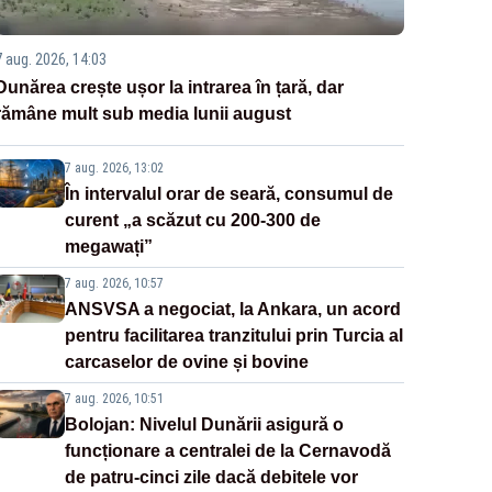
7 aug. 2026, 14:03
Dunărea crește ușor la intrarea în țară, dar
rămâne mult sub media lunii august
7 aug. 2026, 13:02
În intervalul orar de seară, consumul de
curent „a scăzut cu 200-300 de
megawați”
7 aug. 2026, 10:57
ANSVSA a negociat, la Ankara, un acord
pentru facilitarea tranzitului prin Turcia al
carcaselor de ovine și bovine
7 aug. 2026, 10:51
Bolojan: Nivelul Dunării asigură o
funcționare a centralei de la Cernavodă
de patru-cinci zile dacă debitele vor