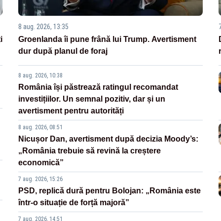
8 aug. 2026, 13:35
i
Groenlanda îi pune frână lui Trump. Avertisment
dur după planul de foraj
8 aug. 2026, 10:38
România își păstrează ratingul recomandat
investițiilor. Un semnal pozitiv, dar și un
avertisment pentru autorități
8 aug. 2026, 08:51
Nicușor Dan, avertisment după decizia Moody’s:
„România trebuie să revină la creștere
economică”
7 aug. 2026, 15:26
PSD, replică dură pentru Bolojan: „România este
într-o situație de forță majoră”
7 aug. 2026, 14:51