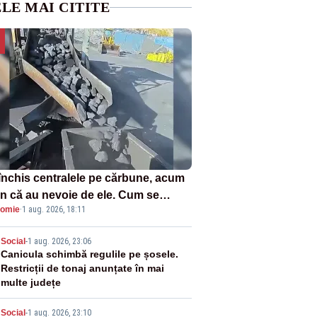
LE MAI CITITE
închis centralele pe cărbune, acum
n că au nevoie de ele. Cum se
omie
·
1 aug. 2026, 18:11
ează vina în plină criză energetică
2
Social
-
1 aug. 2026, 23:06
Canicula schimbă regulile pe șosele.
Restricții de tonaj anunțate în mai
multe județe
Social
-
1 aug. 2026, 23:10