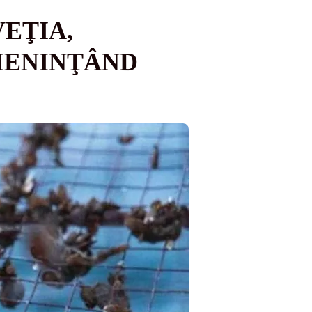
EŢIA,
AMENINŢÂND