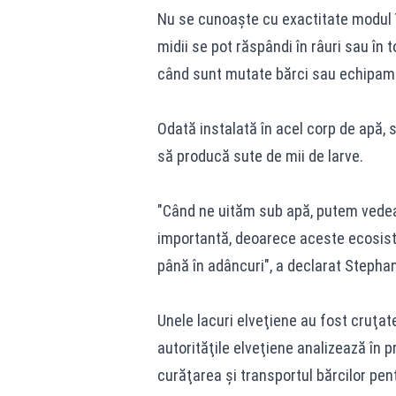
Nu se cunoaşte cu exactitate modul în
midii se pot răspândi în râuri sau în t
când sunt mutate bărci sau echipam
Odată instalată în acel corp de apă, s
să producă sute de mii de larve.
"Când ne uităm sub apă, putem vedea 
importantă, deoarece aceste ecosist
până în adâncuri", a declarat Stepha
Unele lacuri elveţiene au fost cruţate
autorităţile elveţiene analizează în p
curăţarea şi transportul bărcilor pen