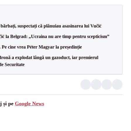
bărbați, suspectați că plănuiau asasinarea lui Vučić
ić la Belgrad: „Ucraina nu are timp pentru scepticism”
Pe cine vrea Péter Magyar la președinție
dronă a explodat lângă un gazoduct, iar premierul
de Securitate
j și pe
Google News