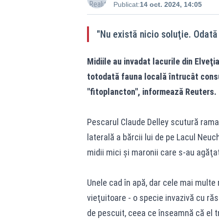
Publicat:
14 oct. 2024, 14:05
"Nu există nicio soluţie. Odat
Midiile au invadat lacurile din Elveţ
totodată fauna locală întrucât cons
"fitoplancton", informează Reuters.
Pescarul Claude Delley scutură rama 
laterală a bărcii lui de pe Lacul Neuc
midii mici şi maronii care s-au agăţat
Unele cad în apă, dar cele mai multe
vieţuitoare - o specie invazivă cu ră
de pescuit, ceea ce înseamnă că el t