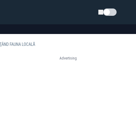
Schimba tema
NŢÂND FAUNA LOCALĂ
Advertising