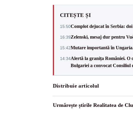
CITEȘTE ȘI
Complot dejucat în Serbia: doi 
15:50
Zelenski, mesaj dur pentru Vuč
16:39
Mutare importantă în Ungaria. 
15:42
Alertă la granița României. O 
14:34
Bulgariei a convocat Consiliul 
Distribuie articolul
Urmărește știrile Realitatea de Clu