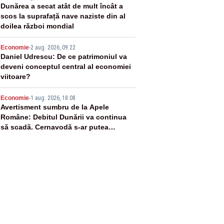
3
Dunărea a secat atât de mult încât a
scos la suprafață nave naziste din al
doilea război mondial
4
Economie
-
2 aug. 2026, 09:22
Daniel Udrescu: De ce patrimoniul va
deveni conceptul central al economiei
viitoare?
5
Economie
-
1 aug. 2026, 18:08
Avertisment sumbru de la Apele
Române: Debitul Dunării va continua
să scadă. Cernavodă s-ar putea
închide în 4 zile