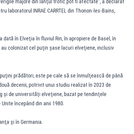
erigile majore din lanţul trofic pot fi afectate", a declarat
tru laboratorul INRAE CARRTEL din Thonon-les-Bains,
dată în Elveţia în fluviul Rin, în apropiere de Basel, în
 au colonizat cel puţin şase lacuri elveţiene, inclusiv
 puţini prădători, este pe cale să se înmulţească de până
două decenii, potrivit unui studiu realizat în 2023 de
 şi de universităţi elveţiene, bazat pe tendinţele
e Unite începând din anii 1980.
anţa şi în Germania.