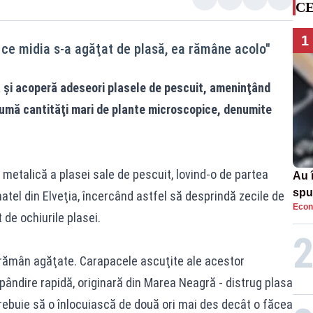
CE
1
ă ce midia s-a agăţat de plasă, ea rămâne acolo"
ia şi acoperă adeseori plasele de pescuit, ameninţând
umă cantităţi mari de plante microscopice, denumite
metalică a plasei sale de pescuit, lovind-o de partea
Au 
spu
hatel din Elveţia, încercând astfel să desprindă zecile de
Econ
pas
 de ochiurile plasei.
 rămân agăţate. Carapacele ascuţite ale acestor
spândire rapidă, originară din Marea Neagră - distrug plasa
rebuie să o înlocuiască de două ori mai des decât o făcea