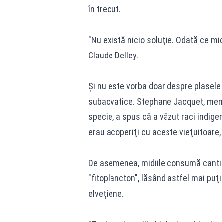
în trecut.
"Nu există nicio soluţie. Odată ce mi
Claude Delley.
Şi nu este vorba doar despre plasele
subacvatice. Stephane Jacquet, memb
specie, a spus că a văzut raci indigeni
erau acoperiţi cu aceste vieţuitoare,
De asemenea, midiile consumă cantit
"fitoplancton", lăsând astfel mai puţi
elveţiene.