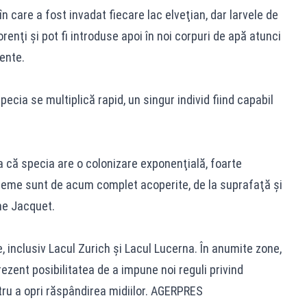
 care a fost invadat fiecare lac elveţian, dar larvele de
orenţi şi pot fi introduse apoi în noi corpuri de apă atunci
ente.
pecia se multiplică rapid, un singur individ fiind capabil
că specia are o colonizare exponenţială, foarte
eme sunt de acum complet acoperite, de la suprafaţă şi
ne Jacquet.
, inclusiv Lacul Zurich şi Lacul Lucerna. În anumite zone,
rezent posibilitatea de a impune noi reguli privind
tru a opri răspândirea midiilor. AGERPRES