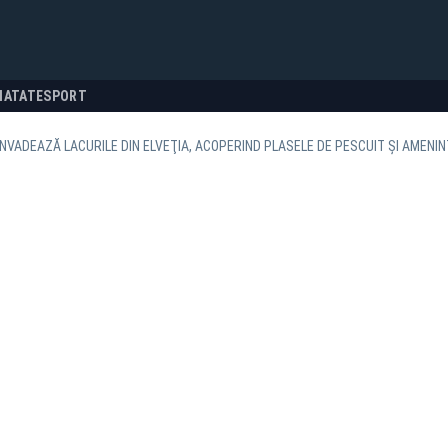
NATATE
SPORT
 INVADEAZĂ LACURILE DIN ELVEŢIA, ACOPERIND PLASELE DE PESCUIT ŞI AMENI