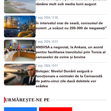
rămâne mult sub media lunii august
7 aug. 2026, 13:02
În intervalul orar de seară, consumul de
curent „a scăzut cu 200-300 de megawați”
7 aug. 2026, 10:57
ANSVSA a negociat, la Ankara, un acord
pentru facilitarea tranzitului prin Turcia al
carcaselor de ovine și bovine
7 aug. 2026, 10:51
Bolojan: Nivelul Dunării asigură o
funcționare a centralei de la Cernavodă
de patru-cinci zile dacă debitele vor
scădea
URMĂREȘTE-NE PE