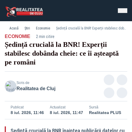
Acasă
Știri
Economie
Ședință crucială la BNR! Experții stabilesc dobânda cheie: ce îi așteaptă pe români
·
ECONOMIE
2 min citire
Ședință crucială la BNR! Experții
stabilesc dobânda cheie: ce îi așteaptă
pe români
Scris de
Realitatea de Cluj
Publicat
Actualizat
Sursă
8 iul. 2026, 11:46
8 iul. 2026, 11:47
Realitatea PLUS
Ședință crucială la BNR înaintea publicării datelor cu