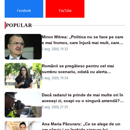
Facebook
YouTube
POPULAR
Miron Mitrea: „Politica nu se face pe care
e mai frumos, care înjură mai mult, care
țipă mai tare, ci pe proiecte”
2 aug. 2026, 19:33
Românii se pregătesc pentru cel mai
sumbru scenariu, odată cu alerta
energetică
2 aug. 2026, 19:34
Dacă radarul te prinde de mai multe ori în
aceeași zi, scapi cu o singură amendă?
Ce spune legea
2 aug. 2026, 21:29
Ana Maria Păcuraru: „Ce se alege de un
om căruia i se închide singura lui