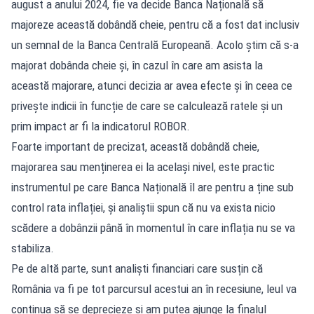
august a anului 2024, fie va decide Banca Națională să
majoreze această dobândă cheie, pentru că a fost dat inclusiv
un semnal de la Banca Centrală Europeană. Acolo știm că s-a
majorat dobânda cheie și, în cazul în care am asista la
această majorare, atunci decizia ar avea efecte și în ceea ce
privește indicii în funcție de care se calculează ratele și un
prim impact ar fi la indicatorul ROBOR.
Foarte important de precizat, această dobândă cheie,
majorarea sau menținerea ei la același nivel, este practic
instrumentul pe care Banca Națională îl are pentru a ține sub
control rata inflației, și analiștii spun că nu va exista nicio
scădere a dobânzii până în momentul în care inflația nu se va
stabiliza.
Pe de altă parte, sunt analiști financiari care susțin că
România va fi pe tot parcursul acestui an în recesiune, leul va
continua să se deprecieze și am putea ajunge la finalul