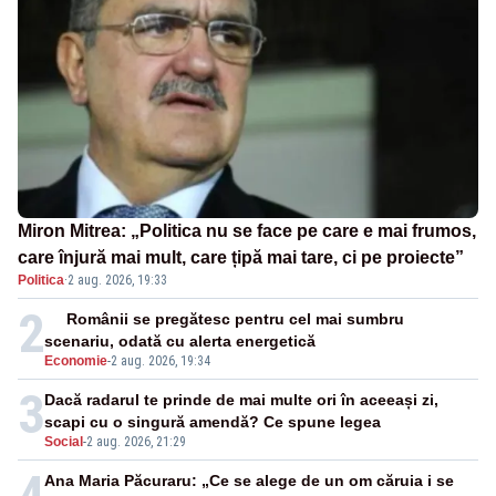
Miron Mitrea: „Politica nu se face pe care e mai frumos,
care înjură mai mult, care țipă mai tare, ci pe proiecte”
Politica
·
2 aug. 2026, 19:33
2
Românii se pregătesc pentru cel mai sumbru
scenariu, odată cu alerta energetică
Economie
-
2 aug. 2026, 19:34
3
Dacă radarul te prinde de mai multe ori în aceeași zi,
scapi cu o singură amendă? Ce spune legea
Social
-
2 aug. 2026, 21:29
4
Ana Maria Păcuraru: „Ce se alege de un om căruia i se