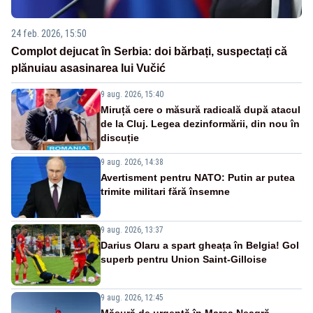
24 feb. 2026, 15:50
Complot dejucat în Serbia: doi bărbați, suspectați că
plănuiau asasinarea lui Vučić
9 aug. 2026, 15:40
Miruță cere o măsură radicală după atacul
de la Cluj. Legea dezinformării, din nou în
discuție
9 aug. 2026, 14:38
Avertisment pentru NATO: Putin ar putea
trimite militari fără însemne
9 aug. 2026, 13:37
Darius Olaru a spart gheața în Belgia! Gol
superb pentru Union Saint-Gilloise
9 aug. 2026, 12:45