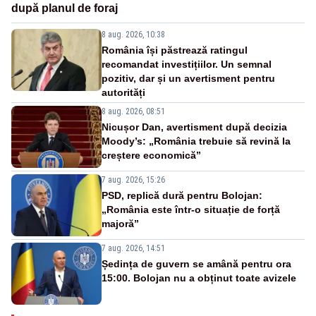
după planul de foraj
8 aug. 2026, 10:38
România își păstrează ratingul
recomandat investițiilor. Un semnal
pozitiv, dar și un avertisment pentru
autorități
8 aug. 2026, 08:51
Nicușor Dan, avertisment după decizia
Moody’s: „România trebuie să revină la
creștere economică”
7 aug. 2026, 15:26
PSD, replică dură pentru Bolojan:
„România este într-o situație de forță
majoră”
7 aug. 2026, 14:51
Ședința de guvern se amână pentru ora
15:00. Bolojan nu a obținut toate avizele