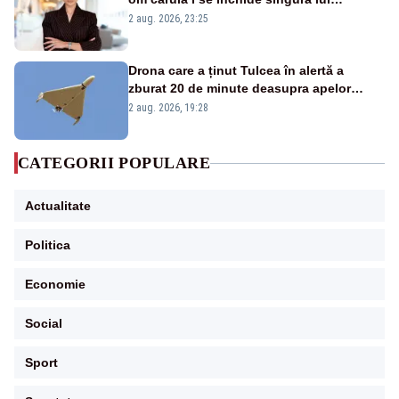
portiță?”
2 aug. 2026, 23:25
Drona care a ținut Tulcea în alertă a
zburat 20 de minute deasupra apelor
României. Au fost ridicate două F-16
2 aug. 2026, 19:28
CATEGORII POPULARE
Actualitate
Politica
Economie
Social
Sport