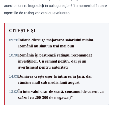
acestei luni retrogradați în categoria
junk
în momentul în care
agențiile de rating vor veni cu evaluarea.
CITEȘTE ȘI
Inflația distruge majorarea salariului minim.
09:28
Românii nu simt un trai mai bun
România își păstrează ratingul recomandat
10:38
investițiilor. Un semnal pozitiv, dar și un
avertisment pentru autorități
Dunărea crește ușor la intrarea în țară, dar
14:03
rămâne mult sub media lunii august
În intervalul orar de seară, consumul de curent „a
13:02
scăzut cu 200-300 de megawați”