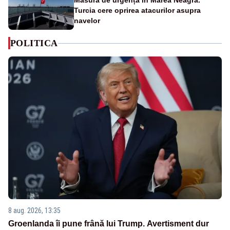
Măsură de urgență în Marea Neagră.
Turcia cere oprirea atacurilor asupra
navelor
POLITICA
8 aug. 2026, 13:35
Groenlanda îi pune frână lui Trump. Avertisment dur