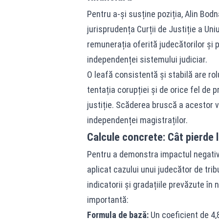
Pentru a-și susține poziția, Alin Bodn
jurisprudența Curții de Justiție a Un
remunerația oferită judecătorilor și p
independenței sistemului judiciar.
O leafă consistentă și stabilă are rolu
tentația corupției și de orice fel de 
justiție. Scăderea bruscă a acestor ve
independenței magistraților.
Calcule concrete: Cât pierde 
Pentru a demonstra impactul negativ 
aplicat cazului unui judecător de tri
indicatorii și gradațiile prevăzute în
importantă:
Formula de bază:
Un coeficient de 4,8