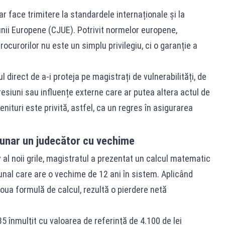
ar face trimitere la standardele internaționale și la
iunii Europene (CJUE). Potrivit normelor europene,
rocurorilor nu este un simplu privilegiu, ci o garanție a
l direct de a-i proteja pe magistrați de vulnerabilități, de
presiuni sau influențe externe care ar putea altera actul de
nituri este privită, astfel, ca un regres în asigurarea
lunar un judecător cu vechime
al noii grile, magistratul a prezentat un calcul matematic
bunal care are o vechime de 12 ani în sistem. Aplicând
 noua formulă de calcul, rezultă o pierdere netă
5 înmulțit cu valoarea de referință de 4.100 de lei