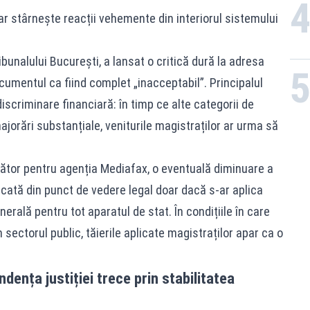
ar stârnește reacții vehemente din interiorul sistemului
ibunalului București, a lansat o critică dură la adresa
cumentul ca fiind complet „inacceptabil”. Principalul
scriminare financiară: în timp ce alte categorii de
ajorări substanțiale, veniturile magistraților ar urma să
ător pentru agenția Mediafax, o eventuală diminuare a
tificată din punct de vedere legal doar dacă s-ar aplica
erală pentru tot aparatul de stat. În condițiile în care
n sectorul public, tăierile aplicate magistraților apar ca o
ența justiției trece prin stabilitatea