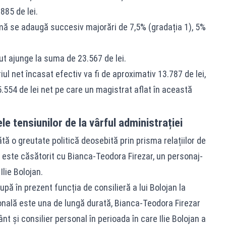
885 de lei.
ă se adaugă succesiv majorări de 7,5% (gradația 1), 5%
ut ajunge la suma de 23.567 de lei.
iul net încasat efectiv va fi de aproximativ 13.787 de lei,
.554 de lei net pe care un magistrat aflat în această
le tensiunilor de la vârful administrației
tă o greutate politică deosebită prin prisma relațiilor de
r este căsătorit cu Bianca-Teodora Firezar, un personaj-
Ilie Bolojan.
pă în prezent funcția de consilieră a lui Bolojan la
ională este una de lungă durată, Bianca-Teodora Firezar
nt și consilier personal în perioada în care Ilie Bolojan a