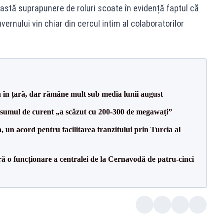
astă suprapunere de roluri scoate în evidență faptul că
ernului vin chiar din cercul intim al colaboratorilor
a în țară, dar rămâne mult sub media lunii august
onsumul de curent „a scăzut cu 200-300 de megawați”
un acord pentru facilitarea tranzitului prin Turcia al
ă o funcționare a centralei de la Cernavodă de patru-cinci