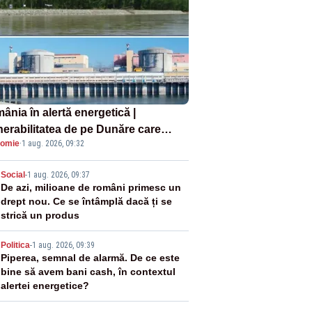
ânia în alertă energetică |
nerabilitatea de pe Dunăre care
omie
·
1 aug. 2026, 09:32
e în pericol Centrala Cernavodă era
oscută de pe vremea lui Ceaușescu
2
Social
-
1 aug. 2026, 09:37
De azi, milioane de români primesc un
drept nou. Ce se întâmplă dacă ți se
strică un produs
3
Politica
-
1 aug. 2026, 09:39
Piperea, semnal de alarmă. De ce este
bine să avem bani cash, în contextul
alertei energetice?