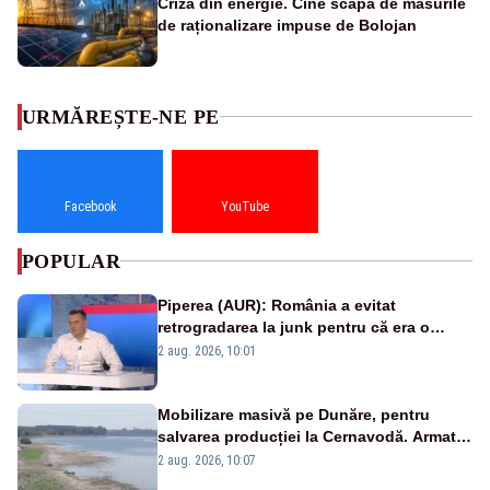
Criza din energie. Cine scapă de măsurile
de raționalizare impuse de Bolojan
URMĂREȘTE-NE PE
Facebook
YouTube
POPULAR
Piperea (AUR): România a evitat
retrogradarea la junk pentru că era o
catastrofă pentru bănci și fondurile de
2 aug. 2026, 10:01
pensii
Mobilizare masivă pe Dunăre, pentru
salvarea producției la Cernavodă. Armata
va detona o stâncă și va devia apa
2 aug. 2026, 10:07
fluviului - IMAGINI AERIENE