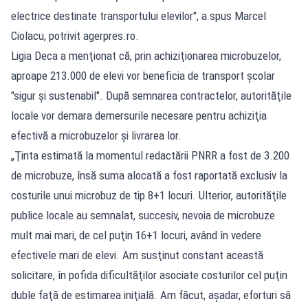
electrice destinate transportului elevilor", a spus Marcel
Ciolacu, potrivit agerpres.ro.
Ligia Deca a menţionat că, prin achiziţionarea microbuzelor,
aproape 213.000 de elevi vor beneficia de transport şcolar
"sigur şi sustenabil". După semnarea contractelor, autorităţile
locale vor demara demersurile necesare pentru achiziţia
efectivă a microbuzelor şi livrarea lor.
„Ţinta estimată la momentul redactării PNRR a fost de 3.200
de microbuze, însă suma alocată a fost raportată exclusiv la
costurile unui microbuz de tip 8+1 locuri. Ulterior, autorităţile
publice locale au semnalat, succesiv, nevoia de microbuze
mult mai mari, de cel puţin 16+1 locuri, având în vedere
efectivele mari de elevi. Am susţinut constant această
solicitare, în pofida dificultăţilor asociate costurilor cel puţin
duble faţă de estimarea iniţială. Am făcut, aşadar, eforturi să