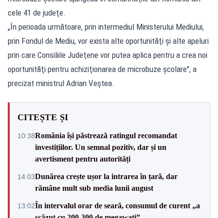
cele 41 de judeţe.
„În perioada următoare, prin intermediul Ministerului Mediului,
prin Fondul de Mediu, vor exista alte oportunităţi şi alte apeluri
prin care Consiliile Judeţene vor putea aplica pentru a crea noi
oportunităţi pentru achiziţionarea de microbuze şcolare", a
precizat ministrul Adrian Veştea.
CITEȘTE ȘI
România își păstrează ratingul recomandat
10:38
investițiilor. Un semnal pozitiv, dar și un
avertisment pentru autorități
Dunărea crește ușor la intrarea în țară, dar
14:03
rămâne mult sub media lunii august
În intervalul orar de seară, consumul de curent „a
13:02
scăzut cu 200-300 de megawați”