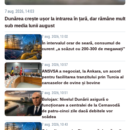
7 aug. 2026, 14:03
Dunărea crește ușor la intrarea în țară, dar rămâne mult
sub media lunii august
7 aug. 2026, 13:02
În intervalul orar de seară, consumul de
curent „a scăzut cu 200-300 de megawați”
7 aug. 2026, 10:57
ANSVSA a negociat, la Ankara, un acord
pentru facilitarea tranzitului prin Turcia al
carcaselor de ovine și bovine
7 aug. 2026, 10:51
Bolojan: Nivelul Dunării asigură o
funcționare a centralei de la Cernavodă
de patru-cinci zile dacă debitele vor
scădea
7 aug. 2026, 10:43