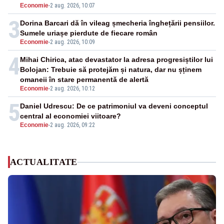
Economie
-
2 aug. 2026, 10:07
3
Dorina Barcari dă în vileag șmecheria înghețării pensiilor.
Sumele uriașe pierdute de fiecare român
Economie
-
2 aug. 2026, 10:09
4
Mihai Chirica, atac devastator la adresa progresiștilor lui
Bolojan: Trebuie să protejăm și natura, dar nu șținem
omaneii în stare permanentă de alertă
Economie
-
2 aug. 2026, 10:12
5
Daniel Udrescu: De ce patrimoniul va deveni conceptul
central al economiei viitoare?
Economie
-
2 aug. 2026, 09:22
ACTUALITATE