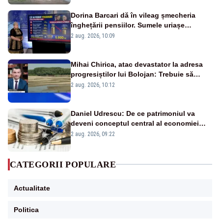
Dorina Barcari dă în vileag șmecheria
înghețării pensiilor. Sumele uriașe
pierdute de fiecare român
2 aug. 2026, 10:09
Mihai Chirica, atac devastator la adresa
progresiștilor lui Bolojan: Trebuie să
protejăm și natura, dar nu șținem omaneii
2 aug. 2026, 10:12
în stare permanentă de alertă
Daniel Udrescu: De ce patrimoniul va
deveni conceptul central al economiei
viitoare?
2 aug. 2026, 09:22
CATEGORII POPULARE
Actualitate
Politica