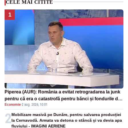
CELE MAI CITITE
1
Piperea (AUR): România a evitat retrogradarea la junk
pentru că era o catastrofă pentru bănci și fondurile de
Economie
·
2 aug. 2026, 10:01
pensii
2
Mobilizare masivă pe Dunăre, pentru salvarea producției
la Cernavodă. Armata va detona o stâncă și va devia apa
fluviului - IMAGINI AERIENE