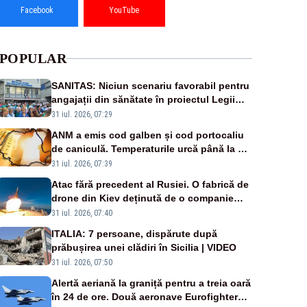
Facebook
YouTube
POPULAR
SANITAS: Niciun scenariu favorabil pentru
angajații din sănătate în proiectul Legii
salarizării
31 iul. 2026, 07:29
ANM a emis cod galben și cod portocaliu
de caniculă. Temperaturile urcă până la 38
de grade, iar nopțile devin tropicale
31 iul. 2026, 07:39
Atac fără precedent al Rusiei. O fabrică de
drone din Kiev deținută de o companie
americană, distrusă de o rachetă rusească
31 iul. 2026, 07:40
ITALIA: 7 persoane, dispărute după
prăbușirea unei clădiri în Sicilia | VIDEO
31 iul. 2026, 07:50
Alertă aeriană la graniță pentru a treia oară
în 24 de ore. Două aeronave Eurofighter