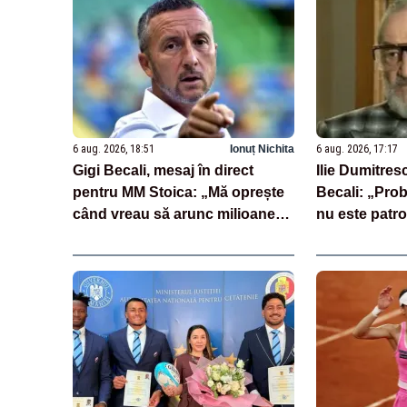
6 aug. 2026, 18:51
Ionuț Nichita
6 aug. 2026, 17:17
Gigi Becali, mesaj în direct
Ilie Dumitresc
pentru MM Stoica: „Mă oprește
Becali: „Pro
când vreau să arunc milioane
nu este patr
pe transferuri”