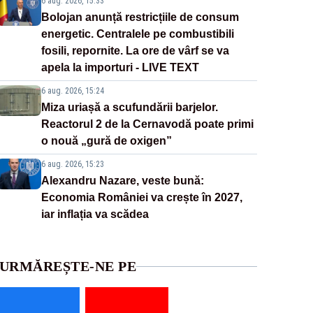
6 aug. 2026, 15:33
Bolojan anunță restricțiile de consum
energetic. Centralele pe combustibili
fosili, repornite. La ore de vârf se va
apela la importuri - LIVE TEXT
6 aug. 2026, 15:24
Miza uriașă a scufundării barjelor.
Reactorul 2 de la Cernavodă poate primi
o nouă „gură de oxigen”
6 aug. 2026, 15:23
Alexandru Nazare, veste bună:
Economia României va crește în 2027,
iar inflația va scădea
URMĂREȘTE-NE PE