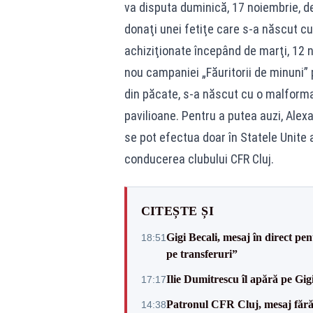
va disputa duminică, 17 noiembrie, de
donaţi unei fetiţe care s-a născut cu 
achiziţionate începând de marţi, 12 
nou campaniei „Făuritorii de minuni” p
din păcate, s-a născut cu o malformați
pavilioane. Pentru a putea auzi, Ale
se pot efectua doar în Statele Unite a
conducerea clubului CFR Cluj.
CITEȘTE ȘI
Gigi Becali, mesaj în direct p
18:51
pe transferuri”
Ilie Dumitrescu îl apără pe Gi
17:17
Patronul CFR Cluj, mesaj fără
14:38