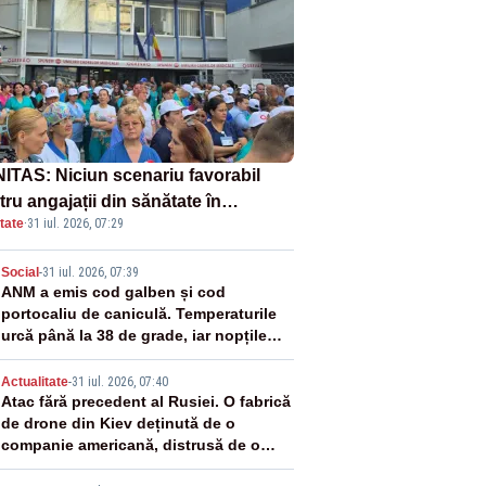
ITAS: Niciun scenariu favorabil
ru angajații din sănătate în
tate
·
31 iul. 2026, 07:29
ectul Legii salarizării
2
Social
-
31 iul. 2026, 07:39
ANM a emis cod galben și cod
portocaliu de caniculă. Temperaturile
urcă până la 38 de grade, iar nopțile
devin tropicale
3
Actualitate
-
31 iul. 2026, 07:40
Atac fără precedent al Rusiei. O fabrică
de drone din Kiev deținută de o
companie americană, distrusă de o
rachetă rusească