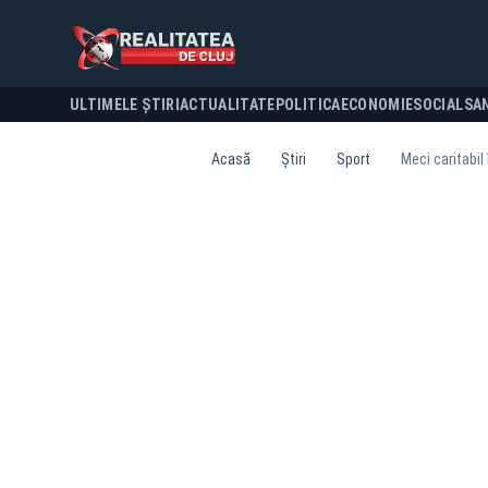
ULTIMELE ȘTIRI
ACTUALITATE
POLITICA
ECONOMIE
SOCIAL
SA
Acasă
Știri
Sport
Meci caritabil 