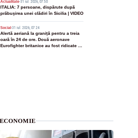
4
Actualitate
-
31 iul. 2026, 07:50
ITALIA: 7 persoane, dispărute după
prăbușirea unei clădiri în Sicilia | VIDEO
5
Social
-
31 iul. 2026, 07:24
Alertă aeriană la graniță pentru a treia
oară în 24 de ore. Două aeronave
Eurofighter britanice au fost ridicate de
la sol
ECONOMIE