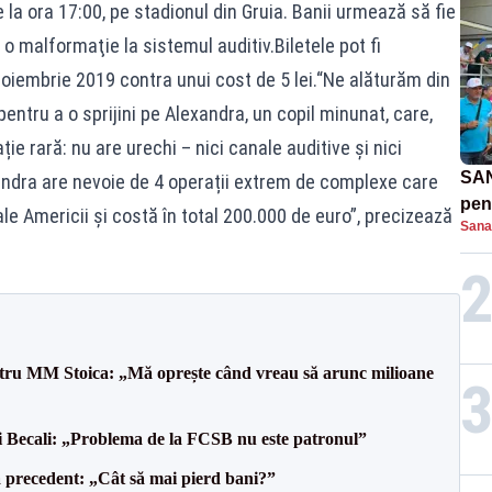
 la ora 17:00, pe stadionul din Gruia. Banii urmează să fie
o malformaţie la sistemul auditiv.Biletele pot fi
noiembrie 2019 contra unui cost de 5 lei.“Ne alăturăm din
entru a o sprijini pe Alexandra, un copil minunat, care,
e rară: nu are urechi – nici canale auditive și nici
SAN
xandra are nevoie de 4 operații extrem de complexe care
pent
le Americii și costă în total 200.000 de euro”, precizează
Sana
proi
entru MM Stoica: „Mă oprește când vreau să arunc milioane
gi Becali: „Problema de la FCSB nu este patronul”
 precedent: „Cât să mai pierd bani?”