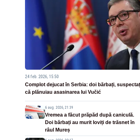
24 feb. 2026, 15:50
Complot dejucat în Serbia: doi bărbați, suspectaț
că plănuiau asasinarea lui Vučić
6 aug. 2026, 21:39
Vremea a făcut prăpăd după caniculă.
Doi bărbați au murit loviți de trăsnet în
râul Mureș