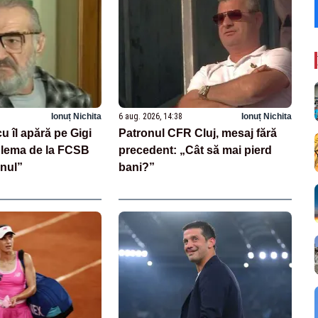
Ionuț Nichita
6 aug. 2026, 14:38
Ionuț Nichita
u îl apără pe Gigi
Patronul CFR Cluj, mesaj fără
blema de la FCSB
precedent: „Cât să mai pierd
onul”
bani?”