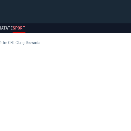
NATATE
SPORT
între CFR Cluj şi Kisvarda