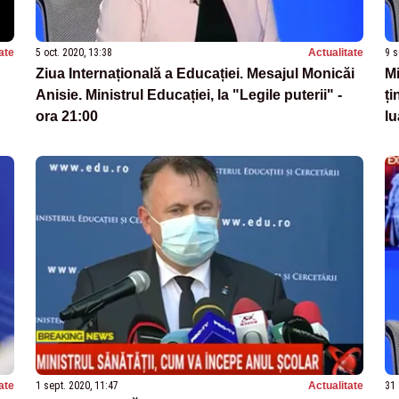
ate
5 oct. 2020, 13:38
Actualitate
9 s
Ziua Internațională a Educației. Mesajul Monicăi
Mi
Anisie. Ministrul Educației, la "Legile puterii" -
ți
ora 21:00
lu
ate
1 sept. 2020, 11:47
Actualitate
31 