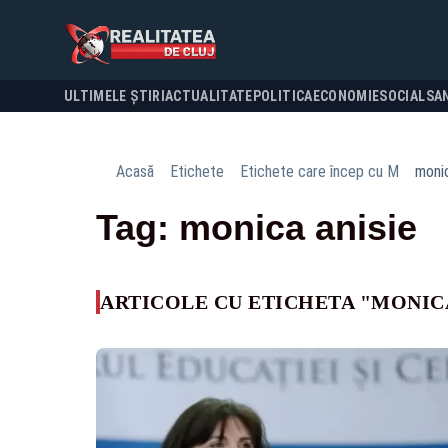
ULTIMELE ȘTIRI
ACTUALITATE
POLITICA
ECONOMIE
SOCIAL
SA
Acasă
Etichete
Etichete care încep cu M
monic
Tag: monica anisie
ARTICOLE CU ETICHETA "MONICA