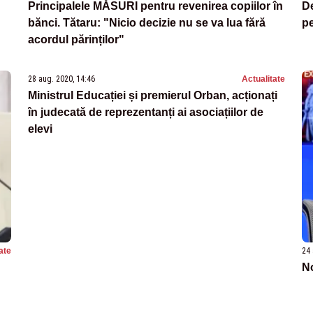
Principalele MĂSURI pentru revenirea copiilor în
De
bănci. Tătaru: "Nicio decizie nu se va lua fără
pe
acordul părinților"
28 aug. 2020, 14:46
Actualitate
Ministrul Educației și premierul Orban, acționați
în judecată de reprezentanți ai asociațiilor de
elevi
ate
24 
No