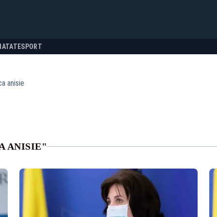
NATATE
SPORT
a anisie
 ANISIE"