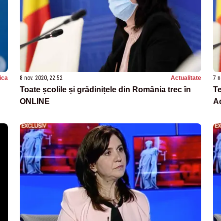
tica
8 nov. 2020, 22:52
Actualitate
7 n
Toate școlile și grădinițele din România trec în
Te
ONLINE
Ac