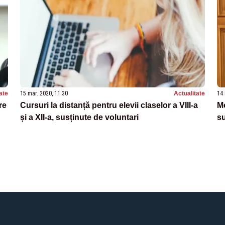
ate
15 mar. 2020, 11:30
Actualitate
14 
re
Cursuri la distanță pentru elevii claselor a VIII-a
Mo
și a XII-a, susținute de voluntari
su