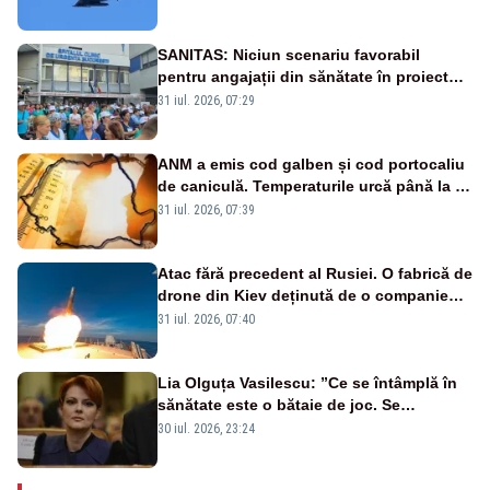
sol
SANITAS: Niciun scenariu favorabil
pentru angajații din sănătate în proiectul
Legii salarizării
31 iul. 2026, 07:29
ANM a emis cod galben și cod portocaliu
de caniculă. Temperaturile urcă până la 38
de grade, iar nopțile devin tropicale
31 iul. 2026, 07:39
Atac fără precedent al Rusiei. O fabrică de
drone din Kiev deținută de o companie
americană, distrusă de o rachetă
31 iul. 2026, 07:40
rusească
Lia Olguța Vasilescu: ”Ce se întâmplă în
sănătate este o bătaie de joc. Se
guvernează extraordinar de prost”
30 iul. 2026, 23:24