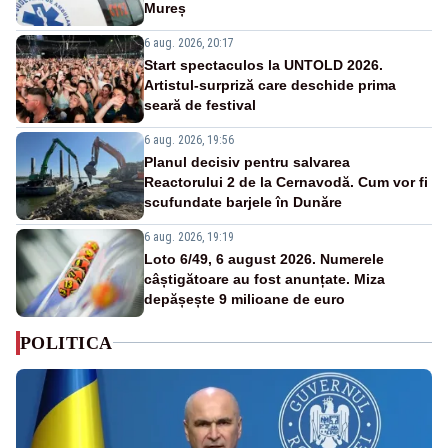
Mureș
6 aug. 2026, 20:17
Start spectaculos la UNTOLD 2026.
Artistul-surpriză care deschide prima
seară de festival
6 aug. 2026, 19:56
Planul decisiv pentru salvarea
Reactorului 2 de la Cernavodă. Cum vor fi
scufundate barjele în Dunăre
6 aug. 2026, 19:19
Loto 6/49, 6 august 2026. Numerele
câștigătoare au fost anunțate. Miza
depășește 9 milioane de euro
POLITICA