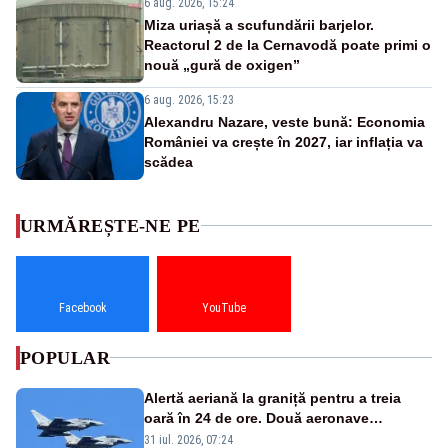
6 aug. 2026, 15:24
Miza uriașă a scufundării barjelor.
Reactorul 2 de la Cernavodă poate primi o
nouă „gură de oxigen”
6 aug. 2026, 15:23
Alexandru Nazare, veste bună: Economia
României va crește în 2027, iar inflația va
scădea
URMĂREȘTE-NE PE
Facebook
YouTube
POPULAR
Alertă aeriană la graniță pentru a treia
oară în 24 de ore. Două aeronave
Eurofighter britanice au fost ridicate de la
31 iul. 2026, 07:24