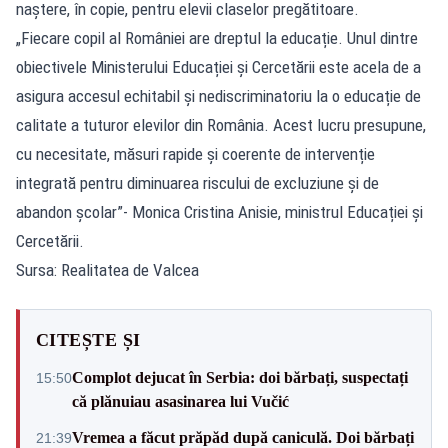
naștere, în copie, pentru elevii claselor pregătitoare.
„Fiecare copil al României are dreptul la educație. Unul dintre
obiectivele Ministerului Educației și Cercetării este acela de a
asigura accesul echitabil și nediscriminatoriu la o educație de
calitate a tuturor elevilor din România. Acest lucru presupune,
cu necesitate, măsuri rapide și coerente de intervenție
integrată pentru diminuarea riscului de excluziune și de
abandon școlar”- Monica Cristina Anisie, ministrul Educației și
Cercetării.
Sursa: Realitatea de Valcea
CITEȘTE ȘI
Complot dejucat în Serbia: doi bărbați, suspectați
15:50
că plănuiau asasinarea lui Vučić
Vremea a făcut prăpăd după caniculă. Doi bărbați
21:39