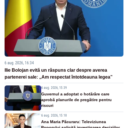
6 aug. 2026, 16:34
Ilie Bolojan evită un răspuns clar despre averea
partenerei sale: „Am respectat întotdeauna legea”
6 aug. 2026, 15:39
Guvernul a adoptat o hotărâre care
aprobă planurile de pregătire pentru
riscuri
6 aug. 2026, 15:18
Ana Maria Păcuraru: Televiziunea
Poporului solicită investigarea deciziilor