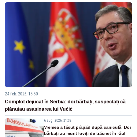
24 feb. 2026, 15:50
Complot dejucat în Serbia: doi bărbați, suspectați că
plănuiau asasinarea lui Vučić
6 aug. 2026, 21:39
Vremea a făcut prăpăd după caniculă. Doi
bărbați au murit loviți de trăsnet în râul