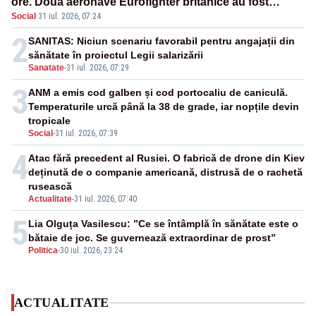
ore. Două aeronave Eurofighter britanice au fost
Social
·
31 iul. 2026, 07:24
ridicate de la sol
2
SANITAS: Niciun scenariu favorabil pentru angajații din
sănătate în proiectul Legii salarizării
Sanatate
-
31 iul. 2026, 07:29
3
ANM a emis cod galben și cod portocaliu de caniculă.
Temperaturile urcă până la 38 de grade, iar nopțile devin
tropicale
Social
-
31 iul. 2026, 07:39
4
Atac fără precedent al Rusiei. O fabrică de drone din Kiev
deținută de o companie americană, distrusă de o rachetă
rusească
Actualitate
-
31 iul. 2026, 07:40
5
Lia Olguța Vasilescu: ”Ce se întâmplă în sănătate este o
bătaie de joc. Se guvernează extraordinar de prost”
Politica
-
30 iul. 2026, 23:24
ACTUALITATE