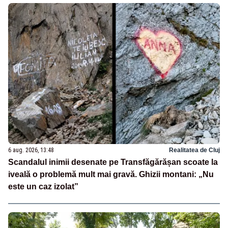
6 aug. 2026, 13:48
Realitatea de Cluj
Scandalul inimii desenate pe Transfăgărășan scoate la
iveală o problemă mult mai gravă. Ghizii montani: „Nu
este un caz izolat”