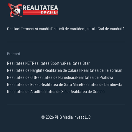
Contact
Termeni și condiții
Politică de confidențialitate
Cod de conduită
Parteneri:
Realitatea.NET
Realitatea Sportiva
Realitatea Star
Realitatea de Harghita
Realitatea de Calarasi
Realitatea de Teleorman
Realitatea de Olt
Realitatea de Hunedoara
Realitatea de Prahova
Realitatea de Buzau
Realitatea de Satu Mare
Realitatea de Dambovita
Realitatea de Arad
Realitatea de Sibiu
Realitatea de Oradea
© 2026 PHG Media Invest LLC
Facebook
YouTube