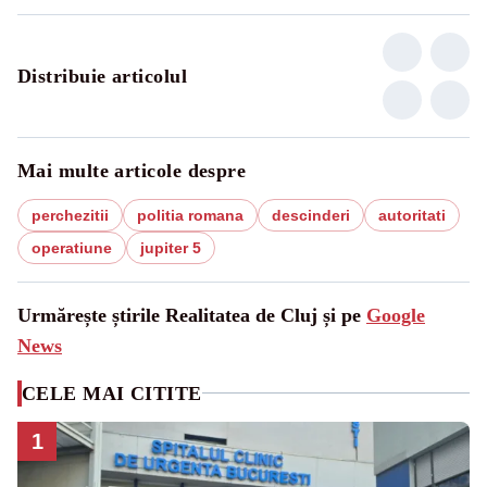
Distribuie articolul
Mai multe articole despre
perchezitii
politia romana
descinderi
autoritati
operatiune
jupiter 5
Urmărește știrile Realitatea de Cluj și pe
Google
News
CELE MAI CITITE
1