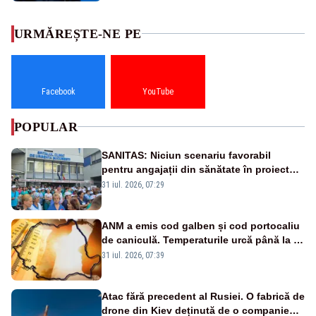
URMĂREȘTE-NE PE
Facebook
YouTube
POPULAR
SANITAS: Niciun scenariu favorabil
pentru angajații din sănătate în proiectul
Legii salarizării
31 iul. 2026, 07:29
ANM a emis cod galben și cod portocaliu
de caniculă. Temperaturile urcă până la 38
de grade, iar nopțile devin tropicale
31 iul. 2026, 07:39
Atac fără precedent al Rusiei. O fabrică de
drone din Kiev deținută de o companie