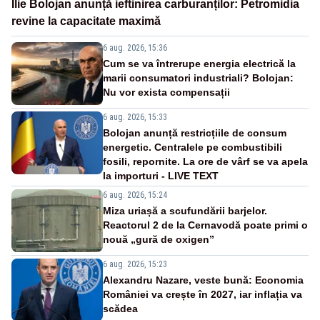
Ilie Bolojan anunță ieftinirea carburanților: Petromidia
revine la capacitate maximă
6 aug. 2026, 15:36
Cum se va întrerupe energia electrică la
marii consumatori industriali? Bolojan:
Nu vor exista compensații
6 aug. 2026, 15:33
Bolojan anunță restricțiile de consum
energetic. Centralele pe combustibili
fosili, repornite. La ore de vârf se va apela
la importuri - LIVE TEXT
6 aug. 2026, 15:24
Miza uriașă a scufundării barjelor.
Reactorul 2 de la Cernavodă poate primi o
nouă „gură de oxigen”
6 aug. 2026, 15:23
Alexandru Nazare, veste bună: Economia
României va crește în 2027, iar inflația va
scădea