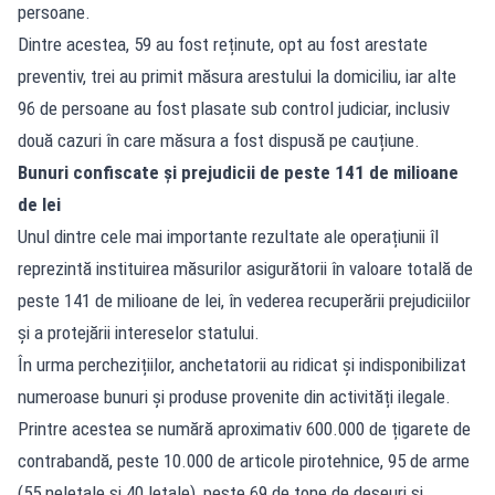
persoane.
Dintre acestea, 59 au fost reținute, opt au fost arestate
preventiv, trei au primit măsura arestului la domiciliu, iar alte
96 de persoane au fost plasate sub control judiciar, inclusiv
două cazuri în care măsura a fost dispusă pe cauțiune.
Bunuri confiscate și prejudicii de peste 141 de milioane
de lei
Unul dintre cele mai importante rezultate ale operațiunii îl
reprezintă instituirea măsurilor asigurătorii în valoare totală de
peste 141 de milioane de lei, în vederea recuperării prejudiciilor
și a protejării intereselor statului.
În urma perchezițiilor, anchetatorii au ridicat și indisponibilizat
numeroase bunuri și produse provenite din activități ilegale.
Printre acestea se numără aproximativ 600.000 de țigarete de
contrabandă, peste 10.000 de articole pirotehnice, 95 de arme
(55 neletale și 40 letale), peste 69 de tone de deșeuri și