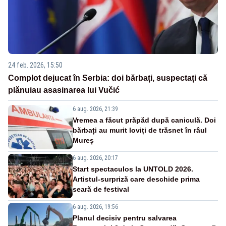
24 feb. 2026, 15:50
Complot dejucat în Serbia: doi bărbați, suspectați că
plănuiau asasinarea lui Vučić
6 aug. 2026, 21:39
Vremea a făcut prăpăd după caniculă. Doi
bărbați au murit loviți de trăsnet în râul
Mureș
6 aug. 2026, 20:17
Start spectaculos la UNTOLD 2026.
Artistul-surpriză care deschide prima
seară de festival
6 aug. 2026, 19:56
Planul decisiv pentru salvarea