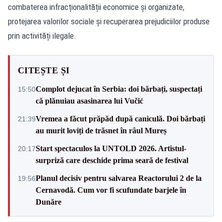
combaterea infracționalității economice și organizate,
protejarea valorilor sociale și recuperarea prejudiciilor produse
prin activități ilegale.
CITEȘTE ȘI
Complot dejucat în Serbia: doi bărbați, suspectați
15:50
că plănuiau asasinarea lui Vučić
Vremea a făcut prăpăd după caniculă. Doi bărbați
21:39
au murit loviți de trăsnet în râul Mureș
Start spectaculos la UNTOLD 2026. Artistul-
20:17
surpriză care deschide prima seară de festival
Planul decisiv pentru salvarea Reactorului 2 de la
19:56
Cernavodă. Cum vor fi scufundate barjele în
Dunăre