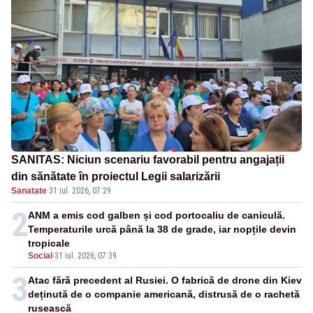
SANITAS: Niciun scenariu favorabil pentru angajații
din sănătate în proiectul Legii salarizării
Sanatate
·
31 iul. 2026, 07:29
2
ANM a emis cod galben și cod portocaliu de caniculă.
Temperaturile urcă până la 38 de grade, iar nopțile devin
tropicale
Social
-
31 iul. 2026, 07:39
3
Atac fără precedent al Rusiei. O fabrică de drone din Kiev
deținută de o companie americană, distrusă de o rachetă
rusească