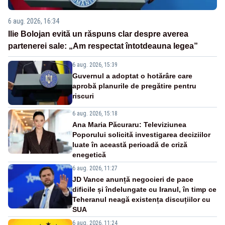
6 aug. 2026, 16:34
Ilie Bolojan evită un răspuns clar despre averea
partenerei sale: „Am respectat întotdeauna legea”
6 aug. 2026, 15:39
Guvernul a adoptat o hotărâre care
aprobă planurile de pregătire pentru
riscuri
6 aug. 2026, 15:18
Ana Maria Păcuraru: Televiziunea
Poporului solicită investigarea deciziilor
luate în această perioadă de criză
enegetică
6 aug. 2026, 11:27
JD Vance anunță negocieri de pace
dificile și îndelungate cu Iranul, în timp ce
Teheranul neagă existența discuțiilor cu
SUA
6 aug. 2026, 11:24