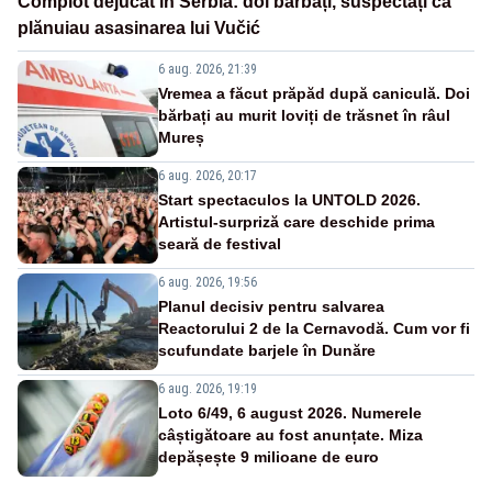
Complot dejucat în Serbia: doi bărbați, suspectați că
plănuiau asasinarea lui Vučić
6 aug. 2026, 21:39
Vremea a făcut prăpăd după caniculă. Doi
bărbați au murit loviți de trăsnet în râul
Mureș
6 aug. 2026, 20:17
Start spectaculos la UNTOLD 2026.
Artistul-surpriză care deschide prima
seară de festival
6 aug. 2026, 19:56
Planul decisiv pentru salvarea
Reactorului 2 de la Cernavodă. Cum vor fi
scufundate barjele în Dunăre
6 aug. 2026, 19:19
Loto 6/49, 6 august 2026. Numerele
câștigătoare au fost anunțate. Miza
depășește 9 milioane de euro