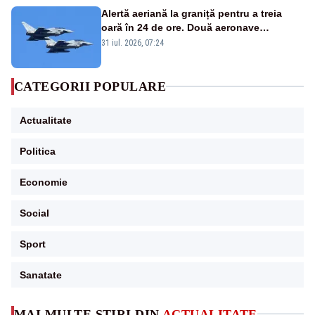
Alertă aeriană la graniță pentru a treia
oară în 24 de ore. Două aeronave
Eurofighter britanice au fost ridicate de la
31 iul. 2026, 07:24
sol
CATEGORII POPULARE
Actualitate
Politica
Economie
Social
Sport
Sanatate
MAI MULTE ȘTIRI DIN
ACTUALITATE