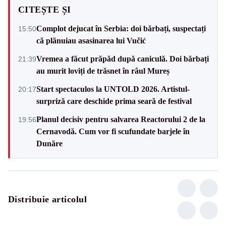
CITEȘTE ȘI
Complot dejucat în Serbia: doi bărbați, suspectați
15:50
că plănuiau asasinarea lui Vučić
Vremea a făcut prăpăd după caniculă. Doi bărbați
21:39
au murit loviți de trăsnet în râul Mureș
Start spectaculos la UNTOLD 2026. Artistul-
20:17
surpriză care deschide prima seară de festival
Planul decisiv pentru salvarea Reactorului 2 de la
19:56
Cernavodă. Cum vor fi scufundate barjele în
Dunăre
Distribuie articolul