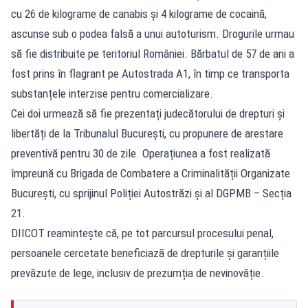
cu 26 de kilograme de canabis și 4 kilograme de cocaină,
ascunse sub o podea falsă a unui autoturism. Drogurile urmau
să fie distribuite pe teritoriul României. Bărbatul de 57 de ani a
fost prins în flagrant pe Autostrada A1, în timp ce transporta
substanțele interzise pentru comercializare.
Cei doi urmează să fie prezentați judecătorului de drepturi și
libertăți de la Tribunalul București, cu propunere de arestare
preventivă pentru 30 de zile. Operațiunea a fost realizată
împreună cu Brigada de Combatere a Criminalității Organizate
București, cu sprijinul Poliției Autostrăzi și al DGPMB – Secția
21.
DIICOT reamintește că, pe tot parcursul procesului penal,
persoanele cercetate beneficiază de drepturile și garanțiile
prevăzute de lege, inclusiv de prezumția de nevinovăție.