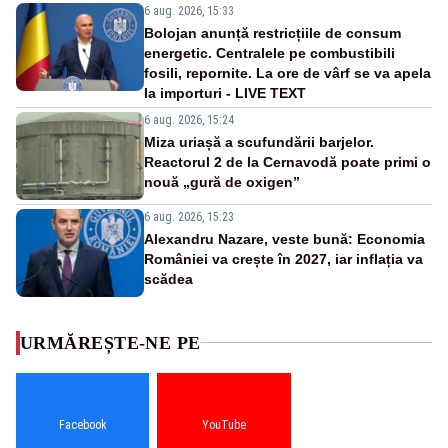
6 aug. 2026, 15:33
Bolojan anunță restricțiile de consum
energetic. Centralele pe combustibili
fosili, repornite. La ore de vârf se va apela
la importuri - LIVE TEXT
6 aug. 2026, 15:24
Miza uriașă a scufundării barjelor.
Reactorul 2 de la Cernavodă poate primi o
nouă „gură de oxigen”
6 aug. 2026, 15:23
Alexandru Nazare, veste bună: Economia
României va crește în 2027, iar inflația va
scădea
URMĂREȘTE-NE PE
Facebook
YouTube