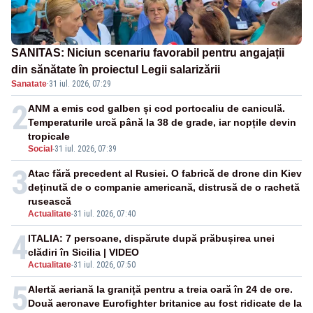
SANITAS: Niciun scenariu favorabil pentru angajații
din sănătate în proiectul Legii salarizării
Sanatate
·
31 iul. 2026, 07:29
2
ANM a emis cod galben și cod portocaliu de caniculă.
Temperaturile urcă până la 38 de grade, iar nopțile devin
tropicale
Social
-
31 iul. 2026, 07:39
3
Atac fără precedent al Rusiei. O fabrică de drone din Kiev
deținută de o companie americană, distrusă de o rachetă
rusească
Actualitate
-
31 iul. 2026, 07:40
4
ITALIA: 7 persoane, dispărute după prăbușirea unei
clădiri în Sicilia | VIDEO
Actualitate
-
31 iul. 2026, 07:50
5
Alertă aeriană la graniță pentru a treia oară în 24 de ore.
Două aeronave Eurofighter britanice au fost ridicate de la