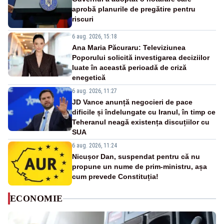
aprobă planurile de pregătire pentru
riscuri
6 aug. 2026, 15:18
Ana Maria Păcuraru: Televiziunea
Poporului solicită investigarea deciziilor
luate în această perioadă de criză
enegetică
6 aug. 2026, 11:27
JD Vance anunță negocieri de pace
dificile și îndelungate cu Iranul, în timp ce
Teheranul neagă existența discuțiilor cu
SUA
6 aug. 2026, 11:24
Nicușor Dan, suspendat pentru că nu
propune un nume de prim-ministru, așa
cum prevede Constituția!
ECONOMIE