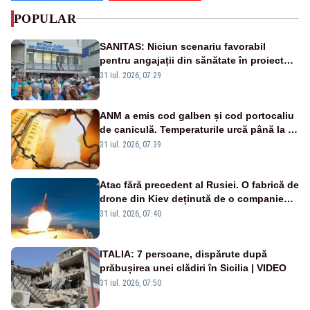
POPULAR
SANITAS: Niciun scenariu favorabil
pentru angajații din sănătate în proiectul
Legii salarizării
31 iul. 2026, 07:29
ANM a emis cod galben și cod portocaliu
de caniculă. Temperaturile urcă până la 38
de grade, iar nopțile devin tropicale
31 iul. 2026, 07:39
Atac fără precedent al Rusiei. O fabrică de
drone din Kiev deținută de o companie
americană, distrusă de o rachetă
31 iul. 2026, 07:40
rusească
ITALIA: 7 persoane, dispărute după
prăbușirea unei clădiri în Sicilia | VIDEO
31 iul. 2026, 07:50