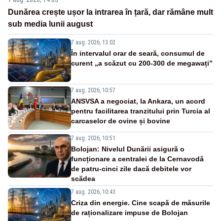
Dunărea crește ușor la intrarea în țară, dar rămâne mult
sub media lunii august
7 aug. 2026, 13:02
În intervalul orar de seară, consumul de
curent „a scăzut cu 200-300 de megawați”
7 aug. 2026, 10:57
ANSVSA a negociat, la Ankara, un acord
pentru facilitarea tranzitului prin Turcia al
carcaselor de ovine și bovine
7 aug. 2026, 10:51
Bolojan: Nivelul Dunării asigură o
funcționare a centralei de la Cernavodă
de patru-cinci zile dacă debitele vor
scădea
7 aug. 2026, 10:43
Criza din energie. Cine scapă de măsurile
de raționalizare impuse de Bolojan