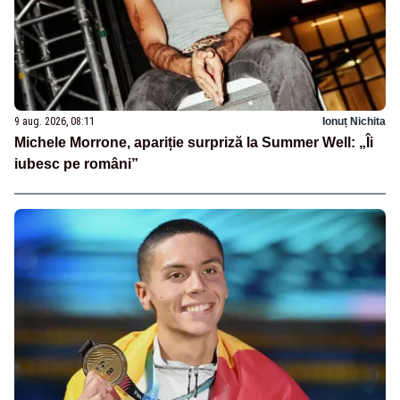
9 aug. 2026, 08:11
Ionuț Nichita
Michele Morrone, apariție surpriză la Summer Well: „Îi
iubesc pe români”