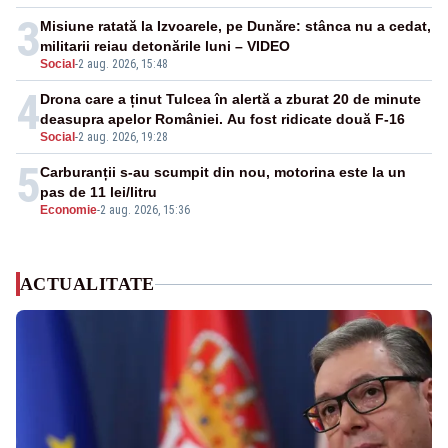
3
Misiune ratată la Izvoarele, pe Dunăre: stânca nu a cedat,
militarii reiau detonările luni – VIDEO
Social
-
2 aug. 2026, 15:48
4
Drona care a ținut Tulcea în alertă a zburat 20 de minute
deasupra apelor României. Au fost ridicate două F-16
Social
-
2 aug. 2026, 19:28
5
Carburanții s-au scumpit din nou, motorina este la un
pas de 11 lei/litru
Economie
-
2 aug. 2026, 15:36
ACTUALITATE