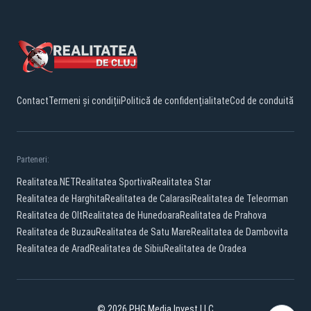
Contact
Termeni și condiții
Politică de confidențialitate
Cod de conduită
Parteneri:
Realitatea.NET
Realitatea Sportiva
Realitatea Star
Realitatea de Harghita
Realitatea de Calarasi
Realitatea de Teleorman
Realitatea de Olt
Realitatea de Hunedoara
Realitatea de Prahova
Realitatea de Buzau
Realitatea de Satu Mare
Realitatea de Dambovita
Realitatea de Arad
Realitatea de Sibiu
Realitatea de Oradea
© 2026 PHG Media Invest LLC