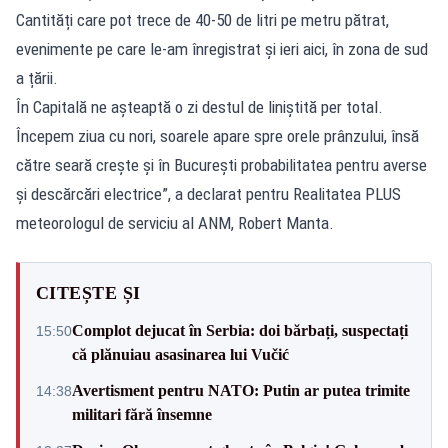
Cantități care pot trece de 40-50 de litri pe metru pătrat,
evenimente pe care le-am înregistrat și ieri aici, în zona de sud
a țării.
În Capitală ne așteaptă o zi destul de liniștită per total.
Începem ziua cu nori, soarele apare spre orele prânzului, însă
către seară crește și în București probabilitatea pentru averse
și descărcări electrice”, a declarat pentru Realitatea PLUS
meteorologul de serviciu al ANM, Robert Manta.
CITEȘTE ȘI
Complot dejucat în Serbia: doi bărbați, suspectați
15:50
că plănuiau asasinarea lui Vučić
Avertisment pentru NATO: Putin ar putea trimite
14:38
militari fără însemne