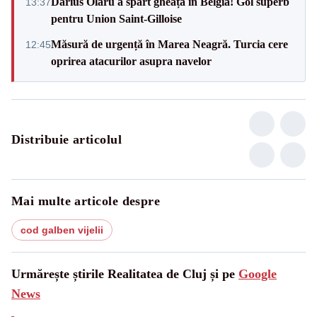
Darius Olaru a spart gheața în Belgia! Gol superb
13:37
pentru Union Saint-Gilloise
Măsură de urgență în Marea Neagră. Turcia cere
12:45
oprirea atacurilor asupra navelor
Distribuie articolul
Mai multe articole despre
cod galben vijelii
Urmărește știrile Realitatea de Cluj și pe
Google
News