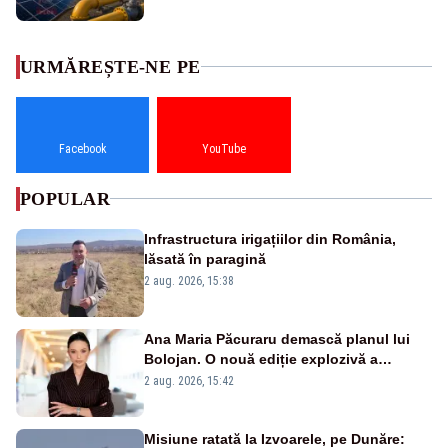
URMĂREȘTE-NE PE
Facebook
YouTube
POPULAR
Infrastructura irigațiilor din România,
lăsată în paragină
2 aug. 2026, 15:38
Ana Maria Păcuraru demască planul lui
Bolojan. O nouă ediție explozivă a
emisiunii „Miza Zilei” la Realitatea PLUS
2 aug. 2026, 15:42
Misiune ratată la Izvoarele, pe Dunăre: