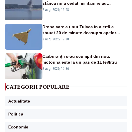
stânca nu a cedat, militarii reiau
detonările luni – VIDEO
2 aug. 2026, 15:48
Drona care a ținut Tulcea în alertă a
zburat 20 de minute deasupra apelor
României. Au fost ridicate două F-16
2 aug. 2026, 19:28
Carburanții s-au scumpit din nou,
motorina este la un pas de 11 lei/litru
2 aug. 2026, 15:36
CATEGORII POPULARE
Actualitate
Politica
Economie