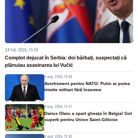
24 feb. 2026, 15:50
Complot dejucat în Serbia: doi bărbați, suspectați că
plănuiau asasinarea lui Vučić
9 aug. 2026, 14:38
Avertisment pentru NATO: Putin ar putea
trimite militari fără însemne
9 aug. 2026, 13:37
Darius Olaru a spart gheața în Belgia! Gol
superb pentru Union Saint-Gilloise
9 aug. 2026, 12:45