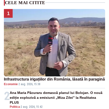
CELE MAI CITITE
1
Infrastructura irigațiilor din România, lăsată în paragină
Economie
·
2 aug. 2026, 15:38
2
Ana Maria Păcuraru demască planul lui Bolojan. O nouă
ediție explozivă a emisiunii „Miza Zilei” la Realitatea
PLUS
Politica
-
2 aug. 2026, 15:42