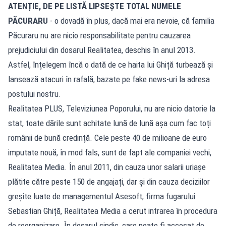
ATENȚIE, DE PE LISTĂ LIPSEȘTE TOTAL NUMELE
PĂCURARU
- o dovadă în plus, dacă mai era nevoie, că familia
Păcuraru nu are nicio responsabilitate pentru cauzarea
prejudiciului din dosarul Realitatea, deschis în anul 2013.
Astfel, înțelegem încă o dată de ce haita lui Ghiță turbează și
lansează atacuri în rafală, bazate pe fake news-uri la adresa
postului nostru.
Realitatea PLUS, Televiziunea Poporului, nu are nicio datorie la
stat, toate dările sunt achitate lună de lună așa cum fac toți
românii de bună credință. Cele peste 40 de milioane de euro
imputate nouă, în mod fals, sunt de fapt ale companiei vechi,
Realitatea Media. În anul 2011, din cauza unor salarii uriașe
plătite către peste 150 de angajați, dar și din cauza deciziilor
greșite luate de managementul Asesoft, firma fugarului
Sebastian Ghiță, Realitatea Media a cerut intrarea în procedura
de reorganizare. În dosarul sindic, care poate fi accesat de