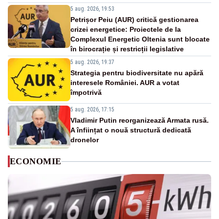
5 aug. 2026, 19:53
Petrișor Peiu (AUR) critică gestionarea
crizei energetice: Proiectele de la
Complexul Energetic Oltenia sunt blocate
în birocrație și restricții legislative
5 aug. 2026, 19:37
Strategia pentru biodiversitate nu apără
interesele României. AUR a votat
împotrivă
5 aug. 2026, 17:15
Vladimir Putin reorganizează Armata rusă.
A înființat o nouă structură dedicată
dronelor
ECONOMIE