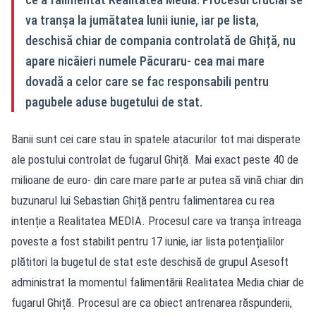
va tranșa la jumătatea lunii iunie, iar pe lista,
deschisă chiar de compania controlată de Ghiță, nu
apare nicăieri numele Păcuraru- cea mai mare
dovadă a celor care se fac responsabili pentru
pagubele aduse bugetului de stat.
Banii sunt cei care stau în spatele atacurilor tot mai disperate
ale postului controlat de fugarul Ghiță. Mai exact peste 40 de
milioane de euro- din care mare parte ar putea să vină chiar din
buzunarul lui Sebastian Ghiță pentru falimentarea cu rea
intenție a Realitatea MEDIA. Procesul care va tranșa întreaga
poveste a fost stabilit pentru 17 iunie, iar lista potențialilor
plătitori la bugetul de stat este deschisă de grupul Asesoft
administrat la momentul falimentării Realitatea Media chiar de
fugarul Ghiță. Procesul are ca obiect antrenarea răspunderii,