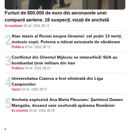
Furturi de 800.000 de euro din aeronavele unei
companii aeriene. 16 suspecți, vizați de anchetă
Actualitate
·
30 iul. 2026, 08:12
2
Atac masiv al Rusiei asupra Ucrainei: cel puțin 13 morți,
inclusiv copii. Polonia a ridicat avioanele de vânătoare
Politica
-
30 iul. 2026, 08:15
3
Conflictul din Orientul Mijlociu se intensifică! SUA au
bombardat ținte militare din Iran
Politica
-
30 iul. 2026, 08:23
4
Universitatea Craiova a fost eliminată din Liga
Campionilor
Sport
-
30 iul. 2026, 08:27
5
Ancheta explozivă Ana Maria Păcuraru: Șantierul Damen
Mangalia, dosarul care scufundă apărarea României
Economie
-
30 iul. 2026, 08:09