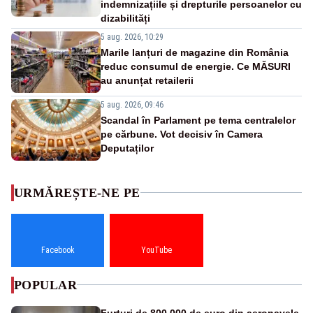
indemnizațiile și drepturile persoanelor cu
dizabilități
5 aug. 2026, 10:29
Marile lanțuri de magazine din România
reduc consumul de energie. Ce MĂSURI
au anunțat retailerii
5 aug. 2026, 09:46
Scandal în Parlament pe tema centralelor
pe cărbune. Vot decisiv în Camera
Deputaților
URMĂREȘTE-NE PE
Facebook
YouTube
POPULAR
Furturi de 800.000 de euro din aeronavele