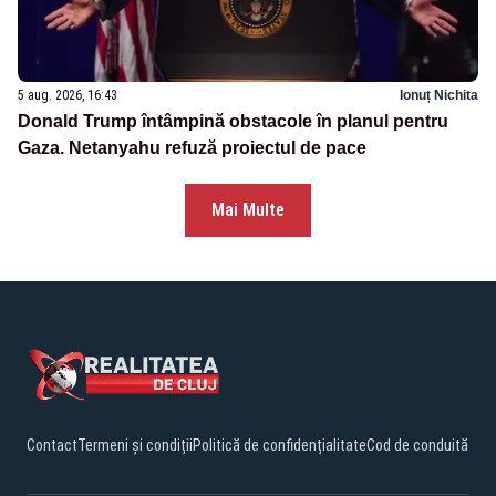
5 aug. 2026, 16:43
Ionuț Nichita
Donald Trump întâmpină obstacole în planul pentru
Gaza. Netanyahu refuză proiectul de pace
Mai Multe
Contact
Termeni și condiții
Politică de confidențialitate
Cod de conduită