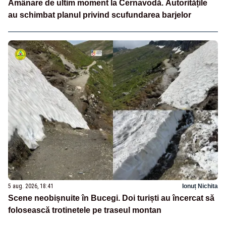
Amânare de ultim moment la Cernavodă. Autoritățile
au schimbat planul privind scufundarea barjelor
5 aug. 2026, 18:41
Ionuț Nichita
Scene neobișnuite în Bucegi. Doi turiști au încercat să
folosească trotinetele pe traseul montan