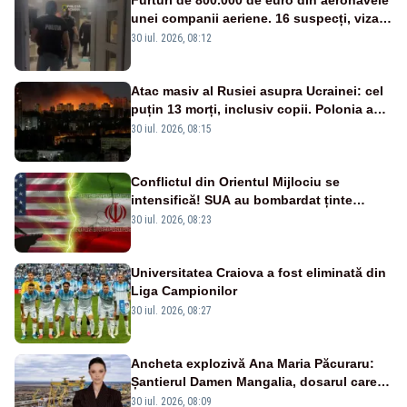
unei companii aeriene. 16 suspecți, vizați
de anchetă
30 iul. 2026, 08:12
Atac masiv al Rusiei asupra Ucrainei: cel
puțin 13 morți, inclusiv copii. Polonia a
ridicat avioanele de vânătoare
30 iul. 2026, 08:15
Conflictul din Orientul Mijlociu se
intensifică! SUA au bombardat ținte
militare din Iran
30 iul. 2026, 08:23
Universitatea Craiova a fost eliminată din
Liga Campionilor
30 iul. 2026, 08:27
Ancheta explozivă Ana Maria Păcuraru:
Șantierul Damen Mangalia, dosarul care
scufundă apărarea României
30 iul. 2026, 08:09