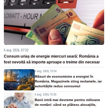
6 aug. 2026, 07:32
Consum uriaș de energie miercuri seară: România a
fost nevoită să importe aproape o treime din necesar
5 aug. 2026, 19:54
Măsuri de economisire a energiei în
România. Magazinele sting reclamele, iar
autoritățile reduc consumul
5 aug. 2026, 15:03
Banii intră mai devreme pentru milioane
de români: când se plătesc alocațiile,