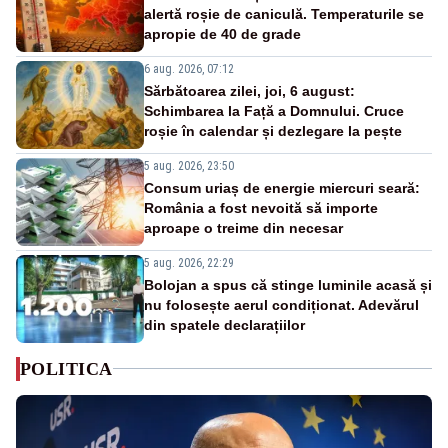
alertă roșie de caniculă. Temperaturile se
apropie de 40 de grade
6 aug. 2026, 07:12
Sărbătoarea zilei, joi, 6 august:
Schimbarea la Față a Domnului. Cruce
roșie în calendar și dezlegare la pește
5 aug. 2026, 23:50
Consum uriaș de energie miercuri seară:
România a fost nevoită să importe
aproape o treime din necesar
5 aug. 2026, 22:29
Bolojan a spus că stinge luminile acasă și
nu folosește aerul condiționat. Adevărul
din spatele declarațiilor
POLITICA