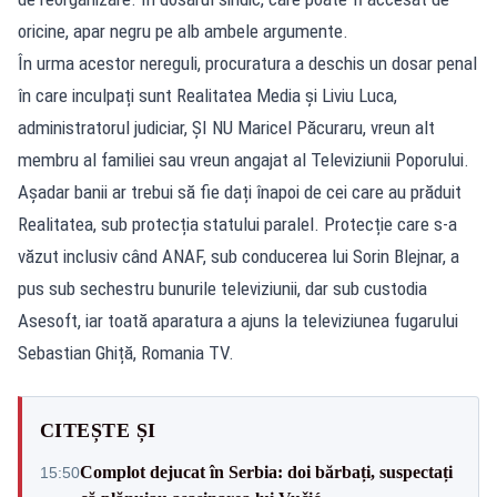
oricine, apar negru pe alb ambele argumente.
În urma acestor nereguli, procuratura a deschis un dosar penal
în care inculpați sunt Realitatea Media și Liviu Luca,
administratorul judiciar, ȘI NU Maricel Păcuraru, vreun alt
membru al familiei sau vreun angajat al Televiziunii Poporului.
Așadar banii ar trebui să fie dați înapoi de cei care au prăduit
Realitatea, sub protecția statului paralel. Protecție care s-a
văzut inclusiv când ANAF, sub conducerea lui Sorin Blejnar, a
pus sub sechestru bunurile televiziunii, dar sub custodia
Asesoft, iar toată aparatura a ajuns la televiziunea fugarului
Sebastian Ghiță, Romania TV.
CITEȘTE ȘI
Complot dejucat în Serbia: doi bărbați, suspectați
15:50