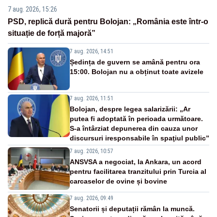
7 aug. 2026, 15:26
PSD, replică dură pentru Bolojan: „România este într-o
situație de forță majoră”
7 aug. 2026, 14:51
Ședința de guvern se amână pentru ora
15:00. Bolojan nu a obținut toate avizele
7 aug. 2026, 11:51
Bolojan, despre legea salarizării: „Ar
putea fi adoptată în perioada următoare.
S-a întârziat depunerea din cauza unor
discursuri iresponsabile în spaţiul public”
7 aug. 2026, 10:57
ANSVSA a negociat, la Ankara, un acord
pentru facilitarea tranzitului prin Turcia al
carcaselor de ovine și bovine
7 aug. 2026, 09:49
Senatorii și deputații rămân la muncă.