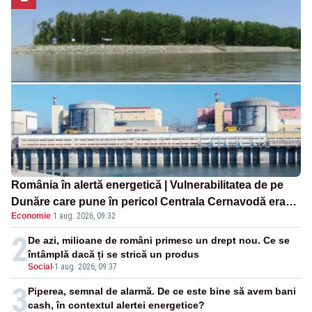
România în alertă energetică | Vulnerabilitatea de pe
Dunăre care pune în pericol Centrala Cernavodă era
Economie
·
1 aug. 2026, 09:32
cunoscută de pe vremea lui Ceaușescu
2
De azi, milioane de români primesc un drept nou. Ce se
întâmplă dacă ți se strică un produs
Social
-
1 aug. 2026, 09:37
3
Piperea, semnal de alarmă. De ce este bine să avem bani
cash, în contextul alertei energetice?