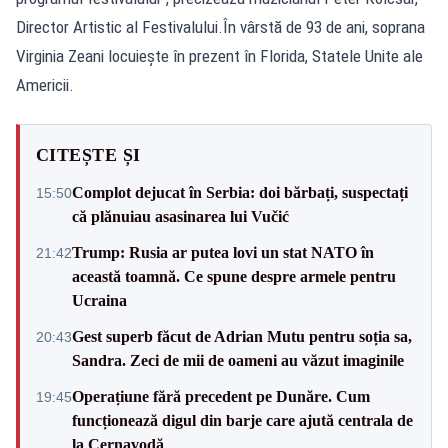
Director Artistic al Festivalului.În vârstă de 93 de ani, soprana
Virginia Zeani locuiește în prezent în Florida, Statele Unite ale
Americii.
CITEȘTE ȘI
Complot dejucat în Serbia: doi bărbați, suspectați
15:50
că plănuiau asasinarea lui Vučić
Trump: Rusia ar putea lovi un stat NATO în
21:42
această toamnă. Ce spune despre armele pentru
Ucraina
Gest superb făcut de Adrian Mutu pentru soția sa,
20:43
Sandra. Zeci de mii de oameni au văzut imaginile
Operațiune fără precedent pe Dunăre. Cum
19:45
funcționează digul din barje care ajută centrala de
la Cernavodă