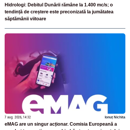
Hidrologi: Debitul Dunării rămâne la 1.400 mc/s; o
tendință de creștere este preconizată la jumătatea
săptămânii viitoare
7 aug. 2026, 14:32
Ionuț Nichita
eMAG are un singur acționar. Comisia Europeană a