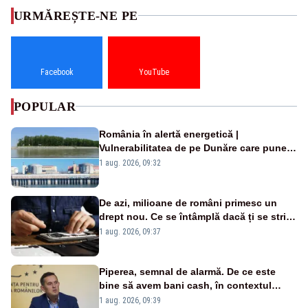
URMĂREȘTE-NE PE
Facebook
YouTube
POPULAR
România în alertă energetică |
Vulnerabilitatea de pe Dunăre care pune
în pericol Centrala Cernavodă era
1 aug. 2026, 09:32
cunoscută de pe vremea lui Ceaușescu
De azi, milioane de români primesc un
drept nou. Ce se întâmplă dacă ți se strică
un produs
1 aug. 2026, 09:37
Piperea, semnal de alarmă. De ce este
bine să avem bani cash, în contextul
alertei energetice?
1 aug. 2026, 09:39