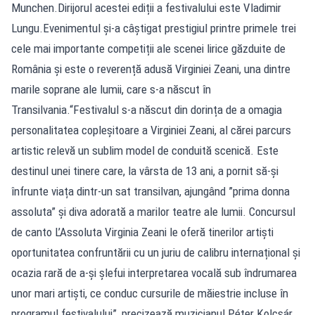
Munchen.Dirijorul acestei ediții a festivalului este Vladimir
Lungu.Evenimentul și-a câștigat prestigiul printre primele trei
cele mai importante competiții ale scenei lirice găzduite de
România și este o reverență adusă Virginiei Zeani, una dintre
marile soprane ale lumii, care s-a născut în
Transilvania.“Festivalul s-a născut din dorința de a omagia
personalitatea copleșitoare a Virginiei Zeani, al cărei parcurs
artistic relevă un sublim model de conduită scenică. Este
destinul unei tinere care, la vârsta de 13 ani, a pornit să-și
înfrunte viața dintr-un sat transilvan, ajungând ”prima donna
assoluta” și diva adorată a marilor teatre ale lumii. Concursul
de canto L’Assoluta Virginia Zeani le oferă tinerilor artiști
oportunitatea confruntării cu un juriu de calibru internațional și
ocazia rară de a-și șlefui interpretarea vocală sub îndrumarea
unor mari artiști, ce conduc cursurile de măiestrie incluse în
programul festivalului”, precizează muzicianul Péter Kolcsár,