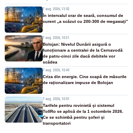
7 aug. 2026, 13:02
În intervalul orar de seară, consumul de
curent „a scăzut cu 200-300 de megawați”
7 aug. 2026, 10:51
Bolojan: Nivelul Dunării asigură o
funcționare a centralei de la Cernavodă
de patru-cinci zile dacă debitele vor
scădea
7 aug. 2026, 10:43
Criza din energie. Cine scapă de măsurile
de raționalizare impuse de Bolojan
7 aug. 2026, 10:01
Tarifele pentru rovinietă și sistemul
TollRo se aplică de la 1 octombrie 2026.
Ce se schimbă pentru șoferi și
transportatori