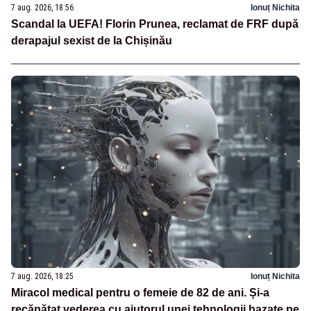
7 aug. 2026, 18:56
Ionuț Nichita
Scandal la UEFA! Florin Prunea, reclamat de FRF după
derapajul sexist de la Chișinău
7 aug. 2026, 18:25
Ionuț Nichita
Miracol medical pentru o femeie de 82 de ani. Și-a
recăpătat vederea cu ajutorul unei tehnologii bazate pe