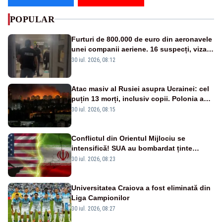
POPULAR
Furturi de 800.000 de euro din aeronavele
unei companii aeriene. 16 suspecți, vizați
de anchetă
30 iul. 2026, 08:12
Atac masiv al Rusiei asupra Ucrainei: cel
puțin 13 morți, inclusiv copii. Polonia a
ridicat avioanele de vânătoare
30 iul. 2026, 08:15
Conflictul din Orientul Mijlociu se
intensifică! SUA au bombardat ținte
militare din Iran
30 iul. 2026, 08:23
Universitatea Craiova a fost eliminată din
Liga Campionilor
30 iul. 2026, 08:27