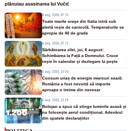
plănuiau asasinarea lui Vučić
6 aug. 2026, 07:15
Toate marile orașe din Italia intră sub
alertă roșie de caniculă. Temperaturile se
apropie de 40 de grade
6 aug. 2026, 07:12
Sărbătoarea zilei, joi, 6 august:
Schimbarea la Față a Domnului. Cruce
roșie în calendar și dezlegare la pește
5 aug. 2026, 23:50
Consum uriaș de energie miercuri seară:
România a fost nevoită să importe
aproape o treime din necesar
5 aug. 2026, 22:29
Bolojan a spus că stinge luminile acasă și
nu folosește aerul condiționat. Adevărul
din spatele declarațiilor
POLITICA