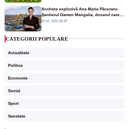
Ancheta explozivă Ana Maria Păcuraru:
Șantierul Damen Mangalia, dosarul care
scufundă apărarea României
30 iul. 2026, 08:09
CATEGORII POPULARE
Actualitate
Politica
Economie
Social
Sport
Sanatate