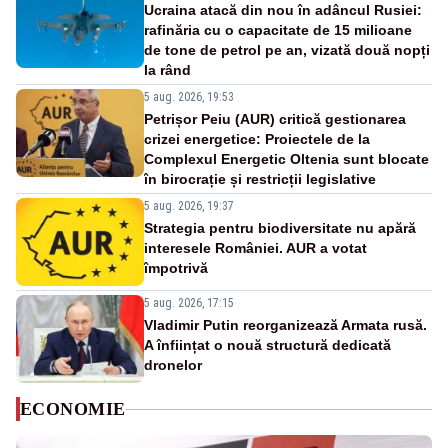
Ucraina atacă din nou în adâncul Rusiei:
rafinăria cu o capacitate de 15 milioane
de tone de petrol pe an, vizată două nopți
la rând
5 aug. 2026, 19:53
Petrișor Peiu (AUR) critică gestionarea
crizei energetice: Proiectele de la
Complexul Energetic Oltenia sunt blocate
în birocrație și restricții legislative
5 aug. 2026, 19:37
Strategia pentru biodiversitate nu apără
interesele României. AUR a votat
împotrivă
5 aug. 2026, 17:15
Vladimir Putin reorganizează Armata rusă.
A înființat o nouă structură dedicată
dronelor
ECONOMIE