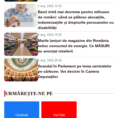
5 aug. 2026, 15:03
Banii intră mai devreme pentru milioane
de români: când se plătesc alocațiile,
indemnizațiile și drepturile persoanelor cu
dizabilități
5 aug. 2026, 10:29
Marile lanțuri de magazine din România
reduc consumul de energie. Ce MĂSURI
au anunțat retailerii
5 aug. 2026, 09:46
Scandal în Parlament pe tema centralelor
pe cărbune. Vot decisiv în Camera
Deputaților
URMĂREȘTE-NE PE
Facebook
YouTube