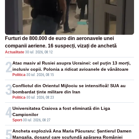
Furturi de 800.000 de euro din aeronavele unei
companii aeriene. 16 suspecți, vizați de anchetă
Actualitate
·
30 iul. 2026, 08:12
2
Atac masiv al Rusiei asupra Ucrainei: cel puțin 13 morți,
inclusiv copii. Polonia a ridicat avioanele de vânătoare
Politica
-
30 iul. 2026, 08:15
3
Conflictul din Orientul Mijlociu se intensifică! SUA au
bombardat ținte militare din Iran
Politica
-
30 iul. 2026, 08:23
4
Universitatea Craiova a fost eliminată din Liga
Campionilor
Sport
-
30 iul. 2026, 08:27
5
Ancheta explozivă Ana Maria Păcuraru: Șantierul Damen
Mangalia, dosarul care scufundă apărarea României