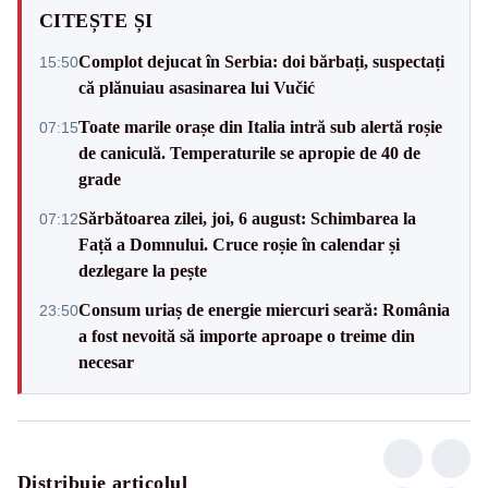
CITEȘTE ȘI
Complot dejucat în Serbia: doi bărbați, suspectați
15:50
că plănuiau asasinarea lui Vučić
Toate marile orașe din Italia intră sub alertă roșie
07:15
de caniculă. Temperaturile se apropie de 40 de
grade
Sărbătoarea zilei, joi, 6 august: Schimbarea la
07:12
Față a Domnului. Cruce roșie în calendar și
dezlegare la pește
Consum uriaș de energie miercuri seară: România
23:50
a fost nevoită să importe aproape o treime din
necesar
Distribuie articolul