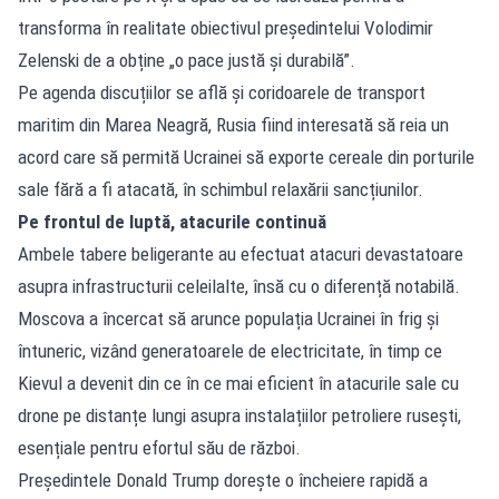
transforma în realitate obiectivul președintelui Volodimir
Zelenski de a obține „o pace justă și durabilă”.
Pe agenda discuțiilor se află și coridoarele de transport
maritim din Marea Neagră, Rusia fiind interesată să reia un
acord care să permită Ucrainei să exporte cereale din porturile
sale fără a fi atacată, în schimbul relaxării sancțiunilor.
Pe frontul de luptă, atacurile continuă
Ambele tabere beligerante au efectuat atacuri devastatoare
asupra infrastructurii celeilalte, însă cu o diferență notabilă.
Moscova a încercat să arunce populația Ucrainei în frig și
întuneric, vizând generatoarele de electricitate, în timp ce
Kievul a devenit din ce în ce mai eficient în atacurile sale cu
drone pe distanțe lungi asupra instalațiilor petroliere rusești,
esențiale pentru efortul său de război.
Președintele Donald Trump dorește o încheiere rapidă a