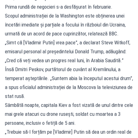
Prima rundă de negocieri s-a desfășurat în februarie.
Scopul administrației de la Washington este obținerea unei
încetări imediate și parțiale a focului în războiul din Ucraina,
urmată de un acord de pace cuprinzător, relatează BBC.
„Simt că [Vladimir Putin] vrea pace”, a declarat Steve Witkoff,
emisarul personal al președintelui Donald Trump, adăugând:
„Cred că veți vedea un progres real luni, în Arabia Saudită.”
Însă Dmitri Peskov, purtătorul de cuvânt al Kremlinului, a
temperat așteptările. „Suntem abia la începutul acestui drum”,
a spus oficialul administrației de la Moscova la televiziunea de
stat rusă.
Sâmbătă noapte, capitala Kiev a fost vizată de unul dintre cele
mai grele atacuri cu drone rusești, soldat cu moartea a 3
persoane, inclusiv o fetiță de 5 ani.
„Trebuie să-l forțăm pe [Vladimir] Putin să dea un ordin real de