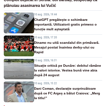
plănuiau asasinarea lui Vučić
10 aug. 2026, 19:44
ChatGPT pregătește o schimbare
importantă. Utilizatorii gratis primesc o
funcție mult așteptată
10 aug. 2026, 17:20
Dinamo nu uită scandalul din primăvară.
Mesajul postat înaintea derby-ului cu
Rapid
10 aug. 2026, 16:31
Situație critică pe Dunăre: debitul rămâne
la valori istorice. Vestea bună vine abia
după 24 august
10 aug. 2026, 15:22
Dani Coman, declarație surprinzătoare
după ce FC Argeș a bătut Craiova: „Merg
la titlu!”