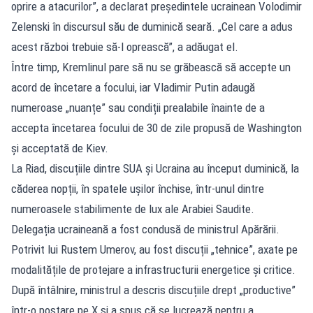
oprire a atacurilor”, a declarat președintele ucrainean Volodimir
Zelenski în discursul său de duminică seară. „Cel care a adus
acest război trebuie să-l oprească”, a adăugat el.
Între timp, Kremlinul pare să nu se grăbească să accepte un
acord de încetare a focului, iar Vladimir Putin adaugă
numeroase „nuanțe” sau condiții prealabile înainte de a
accepta încetarea focului de 30 de zile propusă de Washington
și acceptată de Kiev.
La Riad, discuțiile dintre SUA și Ucraina au început duminică, la
căderea nopții, în spatele ușilor închise, într-unul dintre
numeroasele stabilimente de lux ale Arabiei Saudite.
Delegația ucraineană a fost condusă de ministrul Apărării.
Potrivit lui Rustem Umerov, au fost discuții „tehnice”, axate pe
modalitățile de protejare a infrastructurii energetice și critice.
După întâlnire, ministrul a descris discuțiile drept „productive”
într-o postare pe X și a spus că se lucrează pentru a