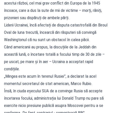
acestui război, cel mai grav conflict din Europa de la 1945
încoace, care a dus la sute de mii de victime – morți, răniți,
prizonieri sau dispăruți de ambele părți.
Liderii Ucrainei, încă afectați de disputa catastrofală din Biroul
Oval de luna trecută, încearcă din răsputeri să convingă
Washingtonul că nu sunt un obstacol în calea păcii.
Când americanii au propus, la discuțiile de la Jeddah din
această lună, o încetare totală a focului timp de 30 de zile –
pe uscat, pe mare și în aer – Ucraina a acceptat rapid
condițiile.
„Mingea este acum în terenul Rusiei”, a declarat la acel
momentul secretarul de stat american, Marco Rubio.
Însă, în ciuda eșecului SUA de a convinge Rusia să accepte
încetarea focului, administrația lui Donald Trump nu pare să
exercite nicio presiune publică asupra Moscovei pentru a se
conforma. De fapt, contrariul - comentează BBC.