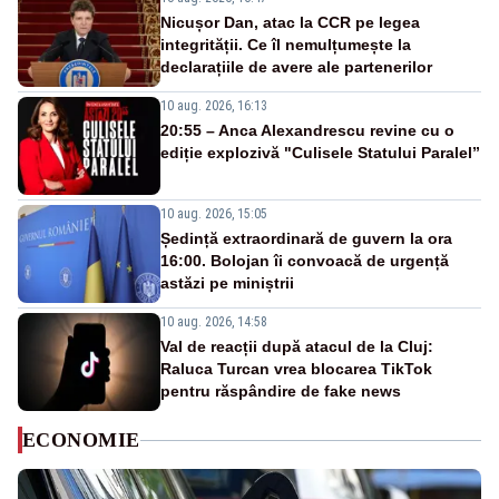
Nicușor Dan, atac la CCR pe legea
integrității. Ce îl nemulțumește la
declarațiile de avere ale partenerilor
10 aug. 2026, 16:13
20:55 – Anca Alexandrescu revine cu o
ediție explozivă "Culisele Statului Paralel”
10 aug. 2026, 15:05
Ședință extraordinară de guvern la ora
16:00. Bolojan îi convoacă de urgență
astăzi pe miniștrii
10 aug. 2026, 14:58
Val de reacții după atacul de la Cluj:
Raluca Turcan vrea blocarea TikTok
pentru răspândire de fake news
ECONOMIE