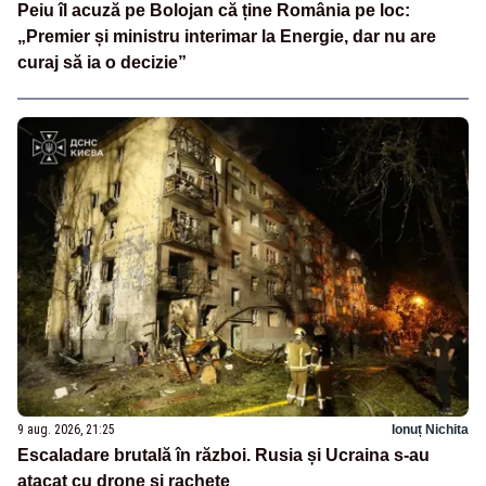
Peiu îl acuză pe Bolojan că ține România pe loc:
„Premier și ministru interimar la Energie, dar nu are
curaj să ia o decizie”
9 aug. 2026, 21:25
Ionuț Nichita
Escaladare brutală în război. Rusia și Ucraina s-au
atacat cu drone și rachete