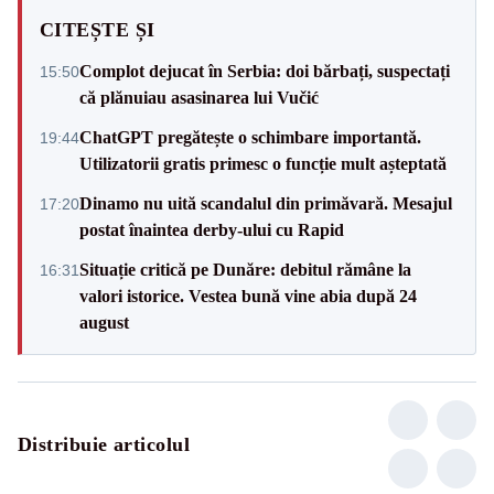
CITEȘTE ȘI
Complot dejucat în Serbia: doi bărbați, suspectați
15:50
că plănuiau asasinarea lui Vučić
ChatGPT pregătește o schimbare importantă.
19:44
Utilizatorii gratis primesc o funcție mult așteptată
Dinamo nu uită scandalul din primăvară. Mesajul
17:20
postat înaintea derby-ului cu Rapid
Situație critică pe Dunăre: debitul rămâne la
16:31
valori istorice. Vestea bună vine abia după 24
august
Distribuie articolul