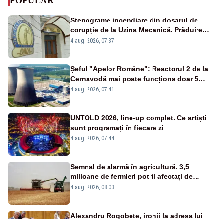
POPULAR
Stenograme incendiare din dosarul de
corupție de la Uzina Mecanică. Prăduirea
banilor din programul SAFE, interceptată
4 aug. 2026, 07:37
de DNA
Șeful "Apelor Române": Reactorul 2 de la
Cernavodă mai poate funcționa doar 5
zile
4 aug. 2026, 07:41
UNTOLD 2026, line-up complet. Ce artiști
sunt programați în fiecare zi
4 aug. 2026, 07:44
Semnal de alarmă în agricultură. 3,5
milioane de fermieri pot fi afectați de
strategia pentru conservarea
4 aug. 2026, 08:03
biodiversității
Alexandru Rogobete, ironii la adresa lui