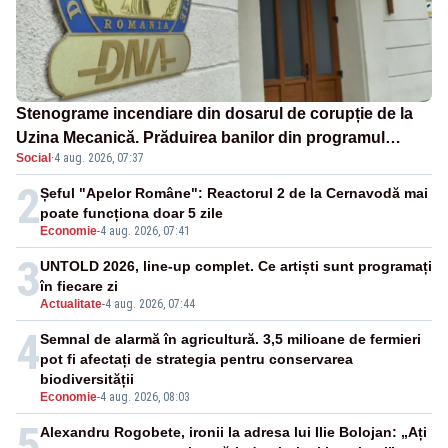
Stenograme incendiare din dosarul de corupție de la
Uzina Mecanică. Prăduirea banilor din programul
Social
·
4 aug. 2026, 07:37
SAFE, interceptată de DNA
2
Șeful "Apelor Române": Reactorul 2 de la Cernavodă mai
poate funcționa doar 5 zile
Economie
-
4 aug. 2026, 07:41
3
UNTOLD 2026, line-up complet. Ce artiști sunt programați
în fiecare zi
Actualitate
-
4 aug. 2026, 07:44
4
Semnal de alarmă în agricultură. 3,5 milioane de fermieri
pot fi afectați de strategia pentru conservarea
biodiversității
Economie
-
4 aug. 2026, 08:03
5
Alexandru Rogobete, ironii la adresa lui Ilie Bolojan: „Ați