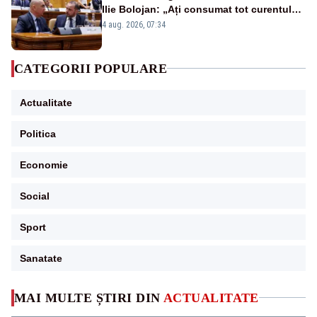
Ilie Bolojan: „Ați consumat tot curentul
urmărind șobolani imaginari”
4 aug. 2026, 07:34
CATEGORII POPULARE
Actualitate
Politica
Economie
Social
Sport
Sanatate
MAI MULTE ȘTIRI DIN
ACTUALITATE