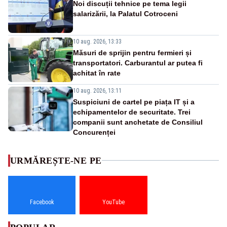
Noi discuții tehnice pe tema legii
salarizării, la Palatul Cotroceni
10 aug. 2026, 13:33
Măsuri de sprijin pentru fermieri și
transportatori. Carburantul ar putea fi
achitat în rate
10 aug. 2026, 13:11
Suspiciuni de cartel pe piața IT și a
echipamentelor de securitate. Trei
companii sunt anchetate de Consiliul
Concurenței
URMĂREȘTE-NE PE
Facebook
YouTube