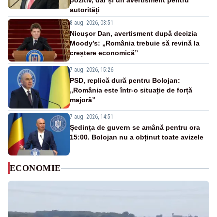
pozitiv, dar și un avertisment pentru
autorități
8 aug. 2026, 08:51
Nicușor Dan, avertisment după decizia
Moody’s: „România trebuie să revină la
creștere economică”
7 aug. 2026, 15:26
PSD, replică dură pentru Bolojan:
„România este într-o situație de forță
majoră”
7 aug. 2026, 14:51
Ședința de guvern se amână pentru ora
15:00. Bolojan nu a obținut toate avizele
ECONOMIE