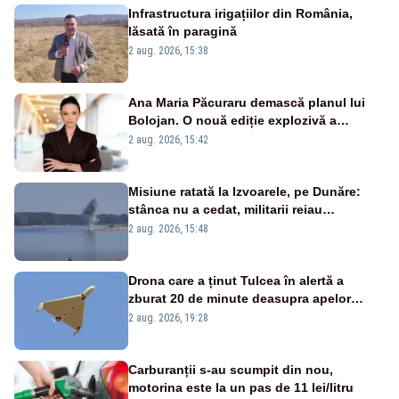
Infrastructura irigațiilor din România,
lăsată în paragină
2 aug. 2026, 15:38
Ana Maria Păcuraru demască planul lui
Bolojan. O nouă ediție explozivă a
emisiunii „Miza Zilei” la Realitatea PLUS
2 aug. 2026, 15:42
Misiune ratată la Izvoarele, pe Dunăre:
stânca nu a cedat, militarii reiau
detonările luni – VIDEO
2 aug. 2026, 15:48
Drona care a ținut Tulcea în alertă a
zburat 20 de minute deasupra apelor
României. Au fost ridicate două F-16
2 aug. 2026, 19:28
Carburanții s-au scumpit din nou,
motorina este la un pas de 11 lei/litru