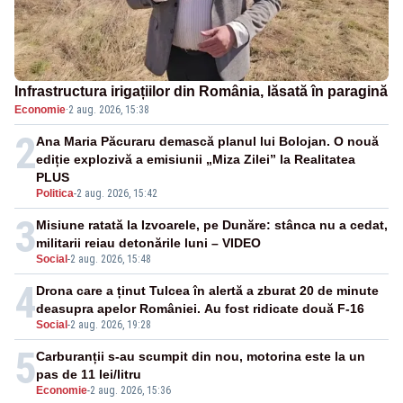
Infrastructura irigațiilor din România, lăsată în paragină
Economie
·
2 aug. 2026, 15:38
2
Ana Maria Păcuraru demască planul lui Bolojan. O nouă
ediție explozivă a emisiunii „Miza Zilei” la Realitatea
PLUS
Politica
-
2 aug. 2026, 15:42
3
Misiune ratată la Izvoarele, pe Dunăre: stânca nu a cedat,
militarii reiau detonările luni – VIDEO
Social
-
2 aug. 2026, 15:48
4
Drona care a ținut Tulcea în alertă a zburat 20 de minute
deasupra apelor României. Au fost ridicate două F-16
Social
-
2 aug. 2026, 19:28
5
Carburanții s-au scumpit din nou, motorina este la un
pas de 11 lei/litru
Economie
-
2 aug. 2026, 15:36