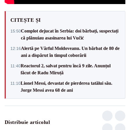
CITEȘTE ȘI
Complot dejucat în Serbia: doi bărbați, suspectați
15:50
că plănuiau asasinarea lui Vučić
Alertă pe Vârful Moldoveanu. Un bărbat de 80 de
12:16
ani a dispărut în timpul coborârii
Reactorul 2, salvat pentru încă 9 zile. Anunțul
11:40
făcut de Radu Miruță
Lionel Messi, devastat de pierderea tatălui său.
11:10
Jorge Messi avea 68 de ani
Distribuie articolul