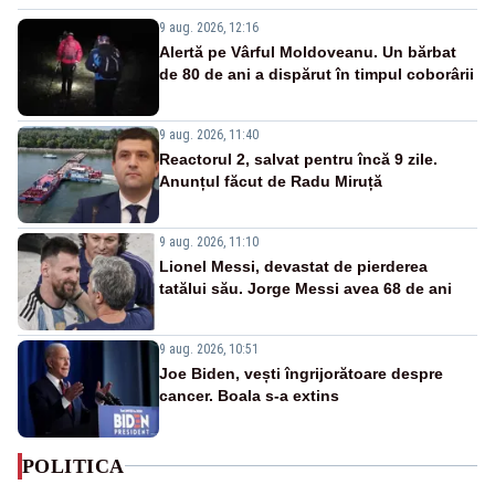
9 aug. 2026, 12:16
Alertă pe Vârful Moldoveanu. Un bărbat
de 80 de ani a dispărut în timpul coborârii
9 aug. 2026, 11:40
Reactorul 2, salvat pentru încă 9 zile.
Anunțul făcut de Radu Miruță
9 aug. 2026, 11:10
Lionel Messi, devastat de pierderea
tatălui său. Jorge Messi avea 68 de ani
9 aug. 2026, 10:51
Joe Biden, vești îngrijorătoare despre
cancer. Boala s-a extins
POLITICA