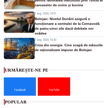
pentru facilitarea tranzitului prin Turcia al
carcaselor de ovine și bovine
7 aug. 2026, 10:51
Bolojan: Nivelul Dunării asigură o
funcționare a centralei de la Cernavodă
de patru-cinci zile dacă debitele vor
scădea
7 aug. 2026, 10:43
Criza din energie. Cine scapă de măsurile
de raționalizare impuse de Bolojan
URMĂREȘTE-NE PE
Facebook
YouTube
POPULAR