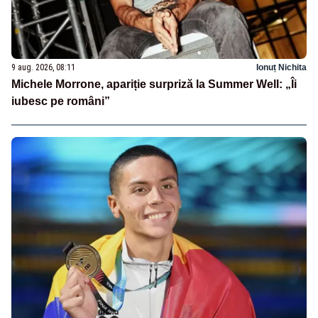
9 aug. 2026, 08:11
Ionuț Nichita
Michele Morrone, apariție surpriză la Summer Well: „Îi
iubesc pe români”