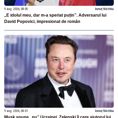
9 aug. 2026, 08:05
Ionuț Nichita
„E idolul meu, dar m-a speriat puțin”. Adversarul lui
David Popovici, impresionat de român
9 aug. 2026, 08:01
Ionuț Nichita
Musk spune „nu” Ucrainei. Zelenski îi cere ajutorul lui