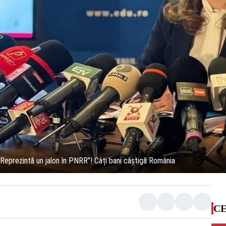
 „Reprezintă un jalon în PNRR”! Câți bani câștigă România
CE