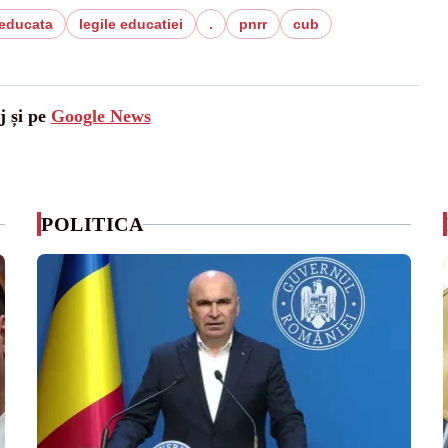
educata
legile educatiei
.
pnrr
cub
j și pe
Google News
POLITICA