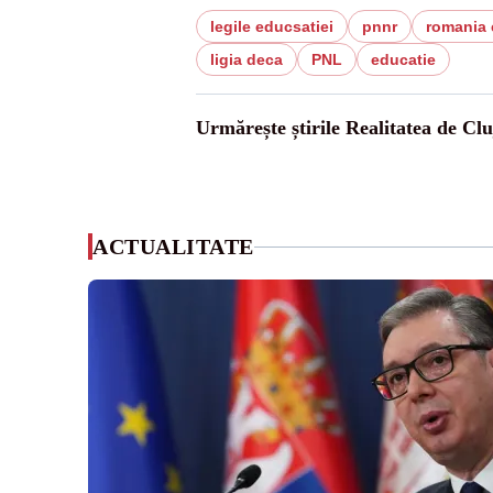
legile educsatiei
pnnr
romania 
ligia deca
PNL
educatie
Urmărește știrile Realitatea de Clu
ACTUALITATE