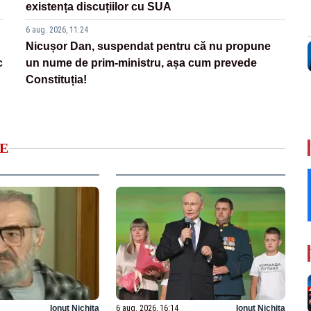
existența discuțiilor cu SUA
6 aug. 2026, 11:24
Nicușor Dan, suspendat pentru că nu propune
c
un nume de prim-ministru, așa cum prevede
Constituția!
E
Ionuț Nichita
6 aug. 2026, 16:14
Ionuț Nichita