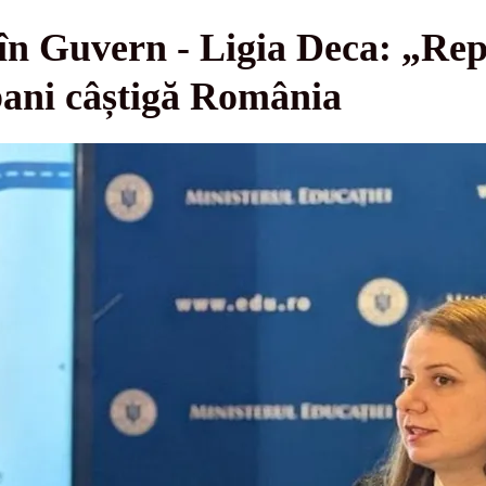
 în Guvern - Ligia Deca: „Rep
ani câștigă România