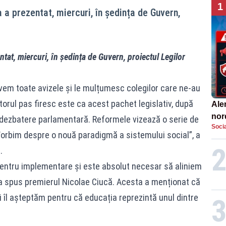
1
a a prezentat, miercuri, în ședința de Guvern,
ntat, miercuri, în ședința de Guvern, proiectul Legilor
Avem toate avizele și le mulțumesc colegilor care ne-au
orul pas firesc este ca acest pachet legislativ, după
Aler
nor
n dezbatere parlamentară. Reformele vizează o serie de
Socia
de 
orbim despre o nouă paradigmă a sistemului social”, a
.
 pentru implementare și este absolut necesar să aliniem
, a spus premierul Nicolae Ciucă. Acesta a menționat că
ii îl așteptăm pentru că educația reprezintă unul dintre