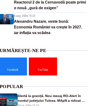
Reactorul 2 de la Cernavodă poate primi
o nouă „gură de oxigen”
6 aug. 2026, 15:23
Alexandru Nazare, veste bună:
Economia României va crește în 2027,
iar inflația va scădea
URMĂREȘTE-NE PE
Facebook
YouTube
POPULAR
Alertă la graniță. Nou mesaj RO-Alert în
nordul județului Tulcea. MApN a ridicat de
la sol două avioane F-16
30 iul. 2026, 22:12