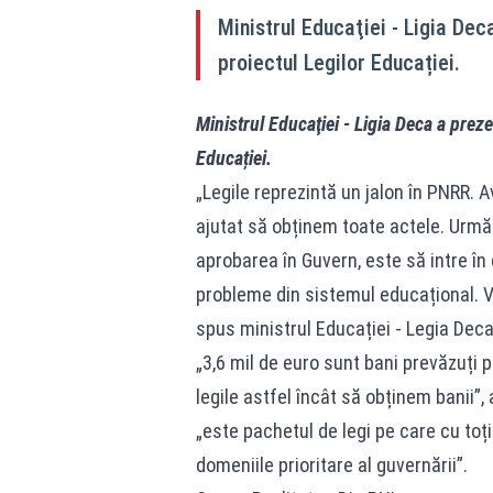
Ministrul Educaţiei - Ligia Dec
proiectul Legilor Educației.
Ministrul Educaţiei - Ligia Deca a preze
Educației.
„Legile reprezintă un jalon în PNRR. 
ajutat să obținem toate actele. Următ
aprobarea în Guvern, este să intre î
probleme din sistemul educațional. V
spus ministrul Educației - Legia Deca
„3,6 mil de euro sunt bani prevăzuți
legile astfel încât să obținem banii”
„este pachetul de legi pe care cu toț
domeniile prioritare al guvernării”.