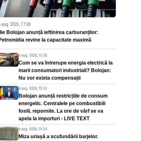
6 aug. 2026, 17:38
Ilie Bolojan anunță ieftinirea carburanților:
Petromidia revine la capacitate maximă
6 aug. 2026, 15:36
Cum se va întrerupe energia electrică la
marii consumatori industriali? Bolojan:
Nu vor exista compensații
6 aug. 2026, 15:33
Bolojan anunță restricțiile de consum
energetic. Centralele pe combustibili
fosili, repornite. La ore de vârf se va
apela la importuri - LIVE TEXT
6 aug. 2026, 15:24
Miza uriașă a scufundării barjelor.