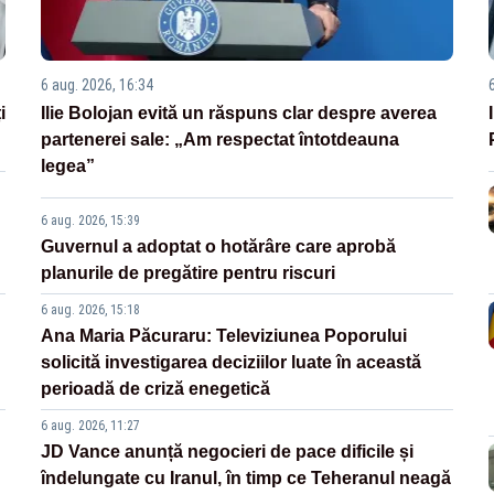
6 aug. 2026, 16:34
i
Ilie Bolojan evită un răspuns clar despre averea
partenerei sale: „Am respectat întotdeauna
legea”
6 aug. 2026, 15:39
Guvernul a adoptat o hotărâre care aprobă
planurile de pregătire pentru riscuri
6 aug. 2026, 15:18
Ana Maria Păcuraru: Televiziunea Poporului
solicită investigarea deciziilor luate în această
perioadă de criză enegetică
6 aug. 2026, 11:27
JD Vance anunță negocieri de pace dificile și
îndelungate cu Iranul, în timp ce Teheranul neagă