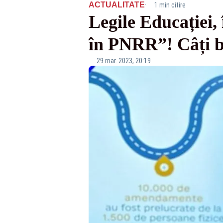
·
ACTUALITATE
1 min citire
Legile Educației,
în PNRR”! Câți b
29 mar. 2023, 20:19