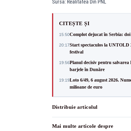
Sursa: Realitatea Din PNL
CITEȘTE ȘI
Complot dejucat în Serbia: doi 
15:50
Start spectaculos la UNTOLD 20
20:17
festival
Planul decisiv pentru salvarea
19:56
barjele în Dunăre
Loto 6/49, 6 august 2026. Nume
19:19
milioane de euro
Distribuie articolul
Mai multe articole despre