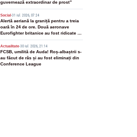
guvernează extraordinar de prost”
4
Social
-
31 iul. 2026, 07:24
Alertă aeriană la graniță pentru a treia
oară în 24 de ore. Două aeronave
Eurofighter britanice au fost ridicate de
la sol
5
Actualitate
-
30 iul. 2026, 21:14
FCSB, umilită de Auda! Roș-albaștrii s-
au făcut de râs și au fost eliminați din
Conference League