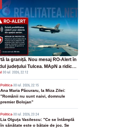
tă la graniță. Nou mesaj RO-Alert în
dul județului Tulcea. MApN a ridicat
l
·
30 iul. 2026, 22:12
la sol două avioane F-16
2
Politica
-
30 iul. 2026, 22:15
Ana Maria Păcuraru, la Miza Zilei:
”Românii nu sunt naivi, domnule
premier Bolojan”
3
Politica
-
30 iul. 2026, 23:24
Lia Olguța Vasilescu: ”Ce se întâmplă
în sănătate este o bătaie de joc. Se