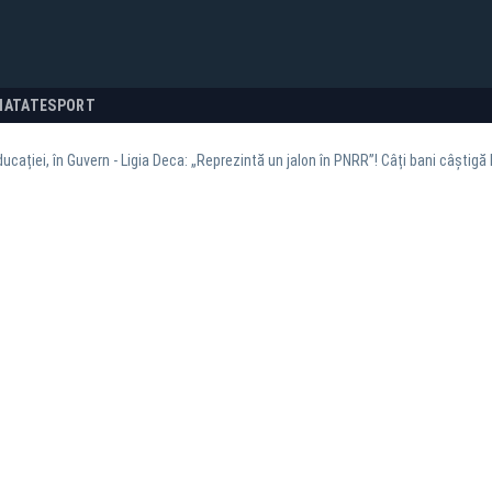
NATATE
SPORT
ducației, în Guvern - Ligia Deca: „Reprezintă un jalon în PNRR”! Câți bani câștig