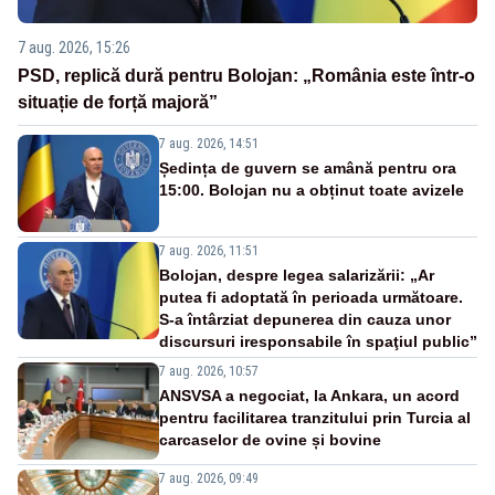
7 aug. 2026, 15:26
PSD, replică dură pentru Bolojan: „România este într-o
situație de forță majoră”
7 aug. 2026, 14:51
Ședința de guvern se amână pentru ora
15:00. Bolojan nu a obținut toate avizele
7 aug. 2026, 11:51
Bolojan, despre legea salarizării: „Ar
putea fi adoptată în perioada următoare.
S-a întârziat depunerea din cauza unor
discursuri iresponsabile în spaţiul public”
7 aug. 2026, 10:57
ANSVSA a negociat, la Ankara, un acord
pentru facilitarea tranzitului prin Turcia al
carcaselor de ovine și bovine
7 aug. 2026, 09:49