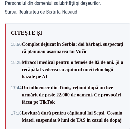
Personalul din domeniul salubrității și deșeurilor.
Sursa: Realitatea de Bistrita-Nasaud
CITEȘTE ȘI
Complot dejucat în Serbia: doi bărbați, suspectați
15:50
că plănuiau asasinarea lui Vučić
Miracol medical pentru o femeie de 82 de ani. Și-a
18:25
recăpătat vederea cu ajutorul unei tehnologii
bazate pe AI
Un influencer din Timiș, reținut după un live
17:44
urmărit de peste 22.000 de oameni. Ce provocări
făcea pe TikTok
Lovitură dură pentru căpitanul lui Sepsi. Cosmin
17:16
Matei, suspendat 9 luni de TAS în cazul de dopaj