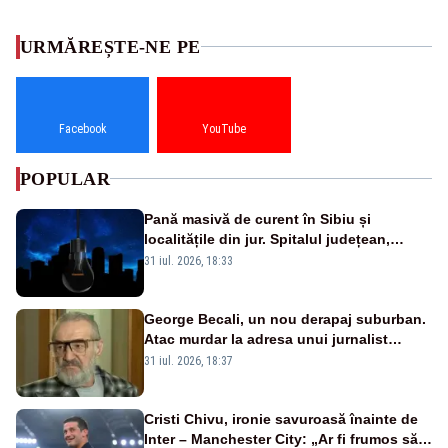
URMĂREȘTE-NE PE
Facebook
YouTube
POPULAR
Pană masivă de curent în Sibiu și
localitățile din jur. Spitalul județean,
semafoarele, rețelele de telefonie, grav
31 iul. 2026, 18:33
afectate
George Becali, un nou derapaj suburban.
Atac murdar la adresa unui jurnalist
sportiv – AUDIO
31 iul. 2026, 18:37
Cristi Chivu, ironie savuroasă înainte de
Inter – Manchester City: „Ar fi frumos să