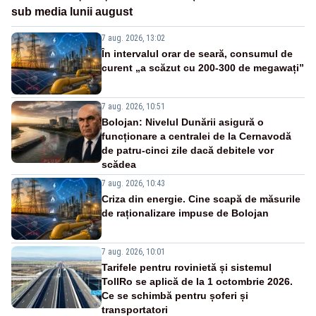
sub media lunii august
7 aug. 2026, 13:02
În intervalul orar de seară, consumul de
curent „a scăzut cu 200-300 de megawați”
7 aug. 2026, 10:51
Bolojan: Nivelul Dunării asigură o
funcționare a centralei de la Cernavodă
de patru-cinci zile dacă debitele vor
scădea
7 aug. 2026, 10:43
Criza din energie. Cine scapă de măsurile
de raționalizare impuse de Bolojan
7 aug. 2026, 10:01
Tarifele pentru rovinietă și sistemul
TollRo se aplică de la 1 octombrie 2026.
Ce se schimbă pentru șoferi și
transportatori