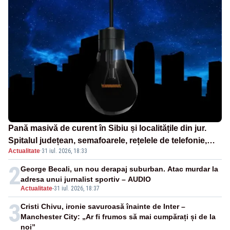
Pană masivă de curent în Sibiu și localitățile din jur.
Spitalul județean, semafoarele, rețelele de telefonie,
Actualitate
·
31 iul. 2026, 18:33
grav afectate
2
George Becali, un nou derapaj suburban. Atac murdar la
adresa unui jurnalist sportiv – AUDIO
Actualitate
-
31 iul. 2026, 18:37
3
Cristi Chivu, ironie savuroasă înainte de Inter –
Manchester City: „Ar fi frumos să mai cumpărați și de la
noi”