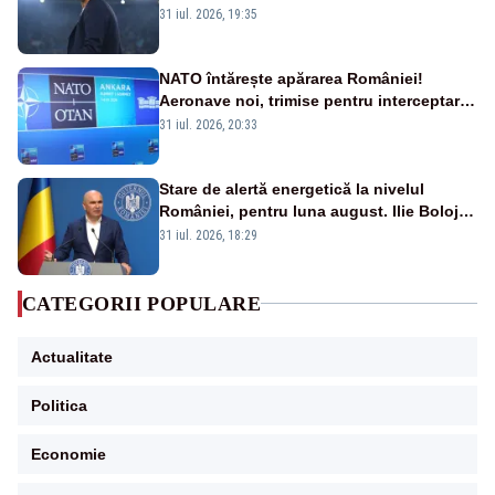
mai cumpărați și de la noi”
31 iul. 2026, 19:35
NATO întărește apărarea României!
Aeronave noi, trimise pentru interceptarea
și distrugerea dronelor
31 iul. 2026, 20:33
Stare de alertă energetică la nivelul
României, pentru luna august. Ilie Bolojan
a anunțat importuri și posibile restricții –
31 iul. 2026, 18:29
VIDEO
CATEGORII POPULARE
Actualitate
Politica
Economie