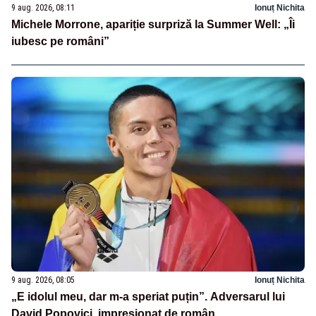
9 aug. 2026, 08:11
Ionuț Nichita
Michele Morrone, apariție surpriză la Summer Well: „Îi
iubesc pe români”
9 aug. 2026, 08:05
Ionuț Nichita
„E idolul meu, dar m-a speriat puțin”. Adversarul lui
David Popovici, impresionat de român