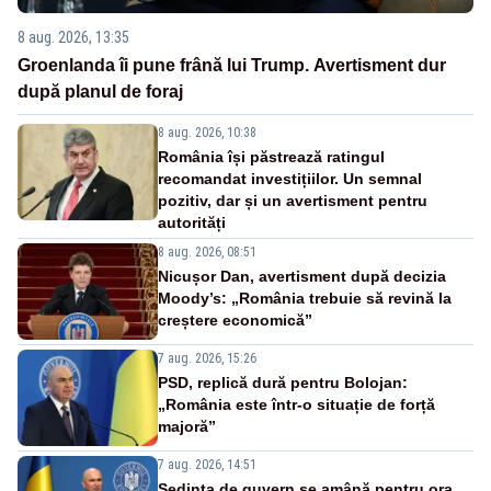
8 aug. 2026, 13:35
Groenlanda îi pune frână lui Trump. Avertisment dur
după planul de foraj
8 aug. 2026, 10:38
România își păstrează ratingul
recomandat investițiilor. Un semnal
pozitiv, dar și un avertisment pentru
autorități
8 aug. 2026, 08:51
Nicușor Dan, avertisment după decizia
Moody’s: „România trebuie să revină la
creștere economică”
7 aug. 2026, 15:26
PSD, replică dură pentru Bolojan:
„România este într-o situație de forță
majoră”
7 aug. 2026, 14:51
Ședința de guvern se amână pentru ora