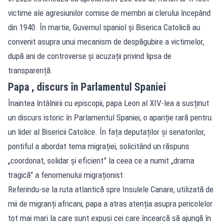
victime ale agresiunilor comise de membri ai clerului începând
din 1940. În martie, Guvernul spaniol și Biserica Catolică au
convenit asupra unui mecanism de despăgubire a victimelor,
după ani de controverse și acuzații privind lipsa de
transparență.
Papa , discurs în Parlamentul Spaniei
Înaintea întâlnirii cu episcopii, papa Leon al XIV-lea a susținut
un discurs istoric în Parlamentul Spaniei, o apariție rară pentru
un lider al Bisericii Catolice. În fața deputaților și senatorilor,
pontiful a abordat tema migrației, solicitând un răspuns
„coordonat, solidar și eficient” la ceea ce a numit „drama
tragică” a fenomenului migraționist.
Referindu-se la ruta atlantică spre Insulele Canare, utilizată de
mii de migranți africani, papa a atras atenția asupra pericolelor
tot mai mari la care sunt expuși cei care încearcă să ajungă în