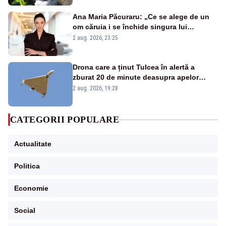
Ana Maria Păcuraru: „Ce se alege de un
om căruia i se închide singura lui
portiță?”
2 aug. 2026, 23:25
Drona care a ținut Tulcea în alertă a
zburat 20 de minute deasupra apelor
României. Au fost ridicate două F-16
2 aug. 2026, 19:28
CATEGORII POPULARE
Actualitate
Politica
Economie
Social