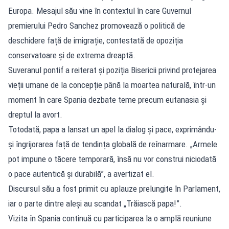
Europa. Mesajul său vine în contextul în care Guvernul
premierului Pedro Sanchez promovează o politică de
deschidere față de imigrație, contestată de opoziția
conservatoare și de extrema dreaptă.
Suveranul pontif a reiterat și poziția Bisericii privind protejarea
vieții umane de la concepție până la moartea naturală, într-un
moment în care Spania dezbate teme precum eutanasia și
dreptul la avort.
Totodată, papa a lansat un apel la dialog și pace, exprimându-
și îngrijorarea față de tendința globală de reînarmare. „Armele
pot impune o tăcere temporară, însă nu vor construi niciodată
o pace autentică și durabilă”, a avertizat el.
Discursul său a fost primit cu aplauze prelungite în Parlament,
iar o parte dintre aleși au scandat „Trăiască papa!”.
Vizita în Spania continuă cu participarea la o amplă reuniune