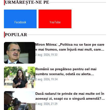
URMĂREȘTE-NE PE
Facebook
YouTube
POPULAR
Miron Mitrea: „Politica nu se face pe care
e mai frumos, care înjură mai mult, care
țipă mai tare, ci pe proiecte”
2 aug. 2026, 19:33
Românii se pregătesc pentru cel mai
sumbru scenariu, odată cu alerta
energetică
2 aug. 2026, 19:34
Dacă radarul te prinde de mai multe ori în
aceeași zi, scapi cu o singură amendă?
Ce spune legea
2 aug. 2026, 21:29