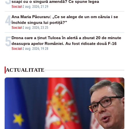
scapi cu o singură amendă? Ce spune legea
Social
-
2 aug. 2026, 21:29
4
Ana Maria Păcuraru: „Ce se alege de un om căruia i se
închide singura lui portiță?”
Social
-
2 aug. 2026, 23:25
5
Drona care a ținut Tulcea în alertă a zburat 20 de minute
deasupra apelor României. Au fost ridicate două F-16
Social
-
2 aug. 2026, 19:28
ACTUALITATE