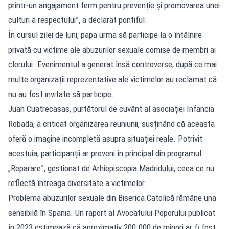
printr-un angajament ferm pentru prevenție și promovarea unei
culturi a respectului”, a declarat pontiful.
În cursul zilei de luni, papa urma să participe la o întâlnire
privată cu victime ale abuzurilor sexuale comise de membri ai
clerului. Evenimentul a generat însă controverse, după ce mai
multe organizații reprezentative ale victimelor au reclamat că
nu au fost invitate să participe.
Juan Cuatrecasas, purtătorul de cuvânt al asociației Infancia
Robada, a criticat organizarea reuniunii, susținând că aceasta
oferă o imagine incompletă asupra situației reale. Potrivit
acestuia, participanții ar proveni în principal din programul
„Reparare”, gestionat de Arhiepiscopia Madridului, ceea ce nu
reflectă întreaga diversitate a victimelor.
Problema abuzurilor sexuale din Biserica Catolică rămâne una
sensibilă în Spania. Un raport al Avocatului Poporului publicat
în 2023 estimează că aproximativ 200.000 de minori ar fi fost