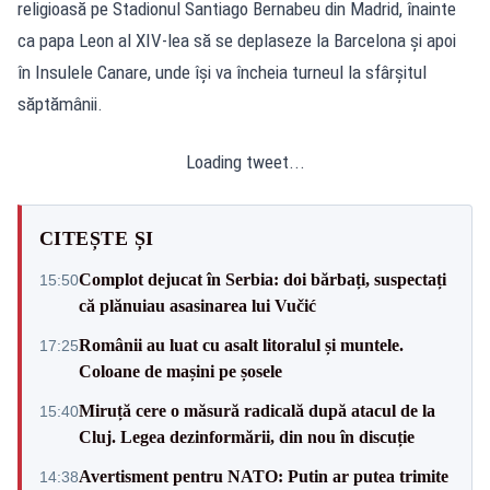
religioasă pe Stadionul Santiago Bernabeu din Madrid, înainte
ca papa Leon al XIV-lea să se deplaseze la Barcelona și apoi
în Insulele Canare, unde își va încheia turneul la sfârșitul
săptămânii.
Loading tweet...
CITEȘTE ȘI
Complot dejucat în Serbia: doi bărbați, suspectați
15:50
că plănuiau asasinarea lui Vučić
Românii au luat cu asalt litoralul și muntele.
17:25
Coloane de mașini pe șosele
Miruță cere o măsură radicală după atacul de la
15:40
Cluj. Legea dezinformării, din nou în discuție
Avertisment pentru NATO: Putin ar putea trimite
14:38