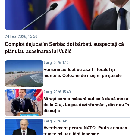
24 feb. 2026, 15:50
Complot dejucat în Serbia: doi bărbați, suspectați că
plănuiau asasinarea lui Vučić
9 aug. 2026, 17:25
Românii au luat cu asalt litoralul și
muntele. Coloane de mașini pe șosele
9 aug. 2026, 15:40
Miruță cere o măsură radicală după atacul
de la Cluj. Legea dezinformării, din nou în
discuție
9 aug. 2026, 14:38
Avertisment pentru NATO: Putin ar putea
trimite militari fără însemne