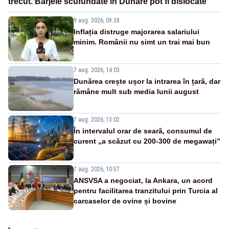
trecut. Barjele scufundate în Dunăre pot fi dislocate
9 aug. 2026, 09:28
Inflația distruge majorarea salariului
minim. Românii nu simt un trai mai bun
7 aug. 2026, 14:03
Dunărea crește ușor la intrarea în țară, dar
rămâne mult sub media lunii august
7 aug. 2026, 13:02
În intervalul orar de seară, consumul de
curent „a scăzut cu 200-300 de megawați”
7 aug. 2026, 10:57
ANSVSA a negociat, la Ankara, un acord
pentru facilitarea tranzitului prin Turcia al
carcaselor de ovine și bovine