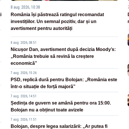
8 aug. 2026, 10:38
i
România își păstrează ratingul recomandat
investițiilor. Un semnal pozitiv, dar și un
avertisment pentru autorități
8 aug. 2026, 08:51
Nicușor Dan, avertisment după decizia Moody’s:
„România trebuie să revină la creștere
economică”
7 aug. 2026, 15:26
PSD, replică dură pentru Bolojan: „România este
într-o situație de forță majoră”
7 aug. 2026, 14:51
Ședința de guvern se amână pentru ora 15:00.
Bolojan nu a obținut toate avizele
7 aug. 2026, 11:51
Bolojan, despre legea salarizării: „Ar putea fi