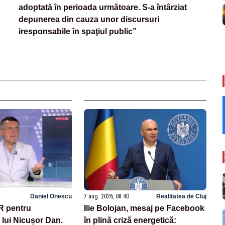
adoptată în perioada următoare. S-a întârziat
depunerea din cauza unor discursuri
iresponsabile în spaţiul public”
Daniel Onescu
7 aug. 2026, 08:40
Realitatea de Cluj
R pentru
Ilie Bolojan, mesaj pe Facebook
lui Nicușor Dan.
în plină criză energetică: