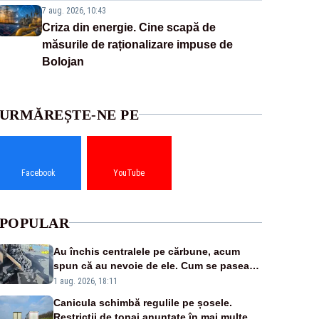
7 aug. 2026, 10:43
Criza din energie. Cine scapă de
măsurile de raționalizare impuse de
Bolojan
URMĂREȘTE-NE PE
Facebook
YouTube
POPULAR
Au închis centralele pe cărbune, acum
spun că au nevoie de ele. Cum se pasează
vina în plină criză energetică
1 aug. 2026, 18:11
Canicula schimbă regulile pe șosele.
Restricții de tonaj anunțate în mai multe