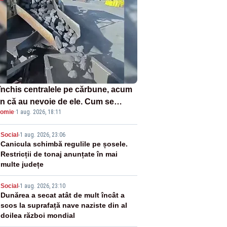
închis centralele pe cărbune, acum
n că au nevoie de ele. Cum se
omie
·
1 aug. 2026, 18:11
ează vina în plină criză energetică
2
Social
-
1 aug. 2026, 23:06
Canicula schimbă regulile pe șosele.
Restricții de tonaj anunțate în mai
multe județe
3
Social
-
1 aug. 2026, 23:10
Dunărea a secat atât de mult încât a
scos la suprafață nave naziste din al
doilea război mondial