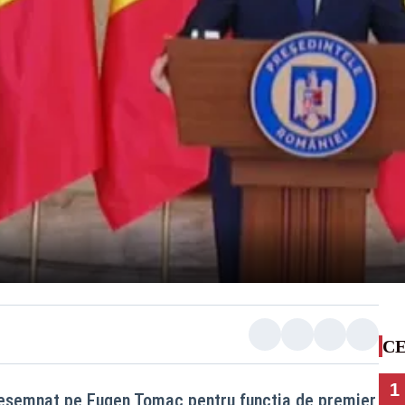
CE
1
desemnat pe Eugen Tomac pentru funcția de premier