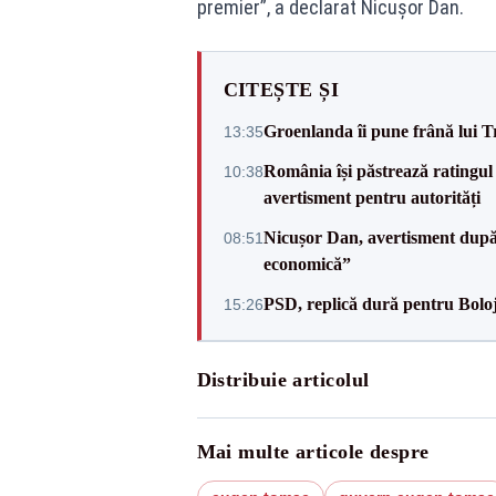
premier”, a declarat Nicușor Dan.
CITEȘTE ȘI
Groenlanda îi pune frână lui 
13:35
România își păstrează ratingul 
10:38
avertisment pentru autorități
Nicușor Dan, avertisment după 
08:51
economică”
PSD, replică dură pentru Boloj
15:26
Distribuie articolul
Mai multe articole despre