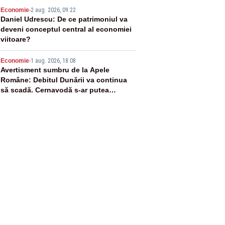
4
Economie
-
2 aug. 2026, 09:22
Daniel Udrescu: De ce patrimoniul va
deveni conceptul central al economiei
viitoare?
5
Economie
-
1 aug. 2026, 18:08
Avertisment sumbru de la Apele
Române: Debitul Dunării va continua
să scadă. Cernavodă s-ar putea
închide în 4 zile