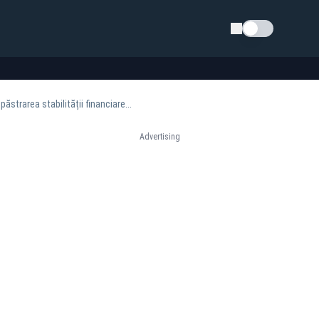
Schimba tema
strarea stabilității financiare...
Advertising