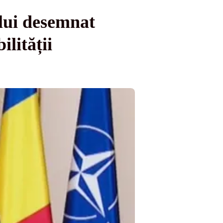
ului desemnat
lității