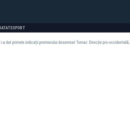
NATATE
SPORT
i-a dat primele indicații premierului desemnat Tomac: Direcție pro-occidentală, pă