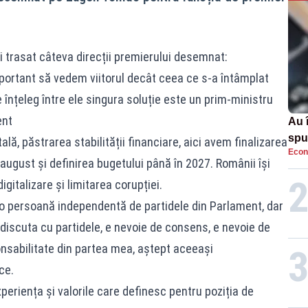
i trasat câteva direcții premierului desemnat:
ortant să vedem viitorul decât ceea ce s-a întâmplat
înțeleg între ele singura soluție este un prim-ministru
ent
Au 
spu
ă, păstrarea stabilității financiare, aici avem finalizarea
Econ
pas
august și definirea bugetului până în 2027. Românii își
igitalizare și limitarea corupției.
o persoană independentă de partidele din Parlament, dar
 discuta cu partidele, e nevoie de consens, e nevoie de
onsabilitate din partea mea, aștept aceeași
ce.
eriența și valorile care definesc pentru poziția de