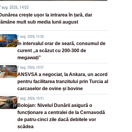
7 aug. 2026, 14:03
Dunărea crește ușor la intrarea în țară, dar
rămâne mult sub media lunii august
7 aug. 2026, 13:02
În intervalul orar de seară, consumul de
curent „a scăzut cu 200-300 de
megawați”
7 aug. 2026, 10:57
ANSVSA a negociat, la Ankara, un acord
pentru facilitarea tranzitului prin Turcia al
carcaselor de ovine și bovine
7 aug. 2026, 10:51
Bolojan: Nivelul Dunării asigură o
funcționare a centralei de la Cernavodă
de patru-cinci zile dacă debitele vor
scădea