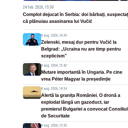
24 feb. 2026, 15:50
Complot dejucat în Serbia: doi bărbați, suspectaț
că plănuiau asasinarea lui Vučić
8 aug. 2026, 16:39
Zelenski, mesaj dur pentru Vučić la
Belgrad: „Ucraina nu are timp pentru
scepticism”
8 aug. 2026, 15:42
Mutare importantă în Ungaria. Pe cine
vrea Péter Magyar la președinție
8 aug. 2026, 14:34
Alertă la granița României. O dronă a
explodat lângă un gazoduct, iar
premierul Bulgariei a convocat Consiliul
de Securitate
8 aug. 2026, 13:35