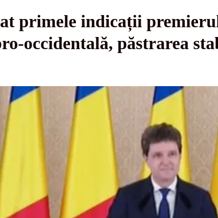
at primele indicații premier
o-occidentală, păstrarea stabi