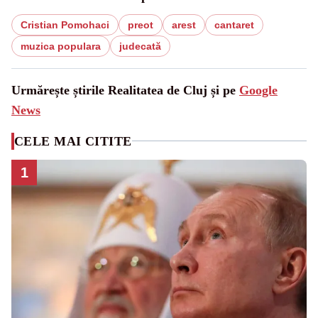
Cristian Pomohaci
preot
arest
cantaret
muzica populara
judecată
Urmărește știrile Realitatea de Cluj și pe
Google
News
CELE MAI CITITE
1