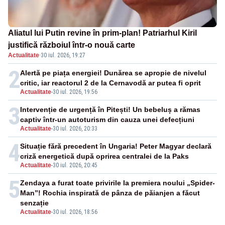
Aliatul lui Putin revine în prim-plan! Patriarhul Kiril
justifică războiul într-o nouă carte
Actualitate
·
30 iul. 2026, 19:27
2
Alertă pe piața energiei! Dunărea se apropie de nivelul
critic, iar reactorul 2 de la Cernavodă ar putea fi oprit
Actualitate
-
30 iul. 2026, 19:56
3
Intervenție de urgență în Pitești! Un bebeluș a rămas
captiv într-un autoturism din cauza unei defecțiuni
Actualitate
-
30 iul. 2026, 20:33
4
Situație fără precedent în Ungaria! Peter Magyar declară
criză energetică după oprirea centralei de la Paks
Actualitate
-
30 iul. 2026, 20:45
5
Zendaya a furat toate privirile la premiera noului „Spider-
Man”! Rochia inspirată de pânza de păianjen a făcut
senzație
Actualitate
-
30 iul. 2026, 18:56