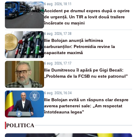
6 aug. 2026, 18:11
Accident pe drumul expres după o oprire
de urgență. Un TIR a lovit două trailere
încărcate cu mașini
6 aug. 2026, 17:38
Ilie Bolojan anunță ieftinirea
carburanților: Petromidia revine la
capacitate maximă
6 aug. 2026, 17:17
Ilie Dumitrescu îl apără pe Gigi Becali:
„Problema de la FCSB nu este patronul”
6 aug. 2026, 16:34
Ilie Bolojan evită un răspuns clar despre
averea partenerei sale: „Am respectat
întotdeauna legea”
POLITICA