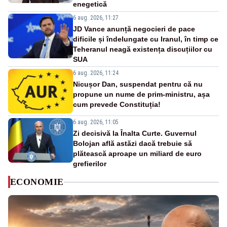
enegetică
6 aug. 2026, 11:27
JD Vance anunță negocieri de pace
dificile și îndelungate cu Iranul, în timp ce
Teheranul neagă existența discuțiilor cu
SUA
6 aug. 2026, 11:24
Nicușor Dan, suspendat pentru că nu
propune un nume de prim-ministru, așa
cum prevede Constituția!
6 aug. 2026, 11:05
Zi decisivă la Înalta Curte. Guvernul
Bolojan află astăzi dacă trebuie să
plătească aproape un miliard de euro
grefierilor
ECONOMIE