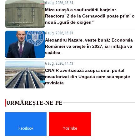
6 aug. 2026, 15:24
Miza uriașă a scufundării barjelor.
Reactorul 2 de la Cernavodă poate primi o
nouă „gură de oxigen”
6 aug. 2026, 15:23
Alexandru Nazare, veste bună: Economia
României va crește în 2027, iar inflația va
scădea
6 aug. 2026, 14:43
CNAIR avertizează asupra unui portal
neautorizat din Ungaria care scumpește
rovinieta
URMĂREȘTE-NE PE
Facebook
YouTube