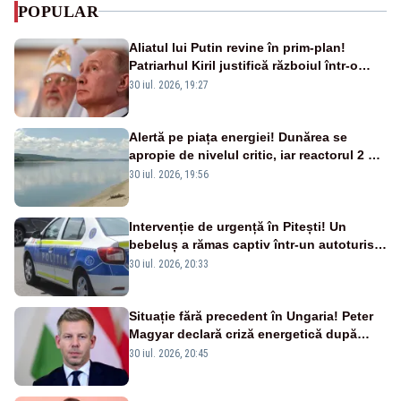
POPULAR
Aliatul lui Putin revine în prim-plan!
Patriarhul Kiril justifică războiul într-o
nouă carte
30 iul. 2026, 19:27
Alertă pe piața energiei! Dunărea se
apropie de nivelul critic, iar reactorul 2 de
la Cernavodă ar putea fi oprit
30 iul. 2026, 19:56
Intervenție de urgență în Pitești! Un
bebeluș a rămas captiv într-un autoturism
din cauza unei defecțiuni
30 iul. 2026, 20:33
Situație fără precedent în Ungaria! Peter
Magyar declară criză energetică după
oprirea centralei de la Paks
30 iul. 2026, 20:45