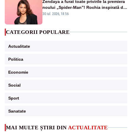
Zendaya a furat toate privirile la premiera
noului „Spider-Man”! Rochia inspirată de
pânza de păianjen a făcut senzație
30 iul. 2026, 18:56
CATEGORII POPULARE
Actualitate
Politica
Economie
Social
Sport
Sanatate
MAI MULTE ȘTIRI DIN
ACTUALITATE