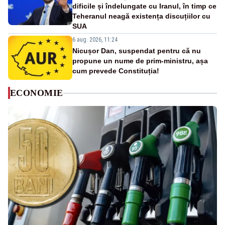
dificile și îndelungate cu Iranul, în timp ce
Teheranul neagă existența discuțiilor cu
SUA
6 aug. 2026, 11:24
Nicușor Dan, suspendat pentru că nu
propune un nume de prim-ministru, așa
cum prevede Constituția!
ECONOMIE