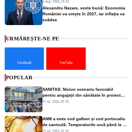
6 aug. 2026, 15:23
Alexandru Nazare, veste bună: Economia
României va crește în 2027, iar inflația va
scădea
URMĂREȘTE-NE PE
Facebook
YouTube
POPULAR
SANITAS: Niciun scenariu favorabil
pentru angajații din sănătate în proiectul
Legii salarizării
31 iul. 2026, 07:29
ANM a emis cod galben și cod portocaliu
de caniculă. Temperaturile urcă până la 38
de grade, iar nopțile devin tropicale
31 iul. 2026, 07:39