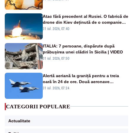
Atac fără precedent al Rusiei. O fabrică de
drone din Kiev deținută de o companie
americană, distrusă de o rachetă
31 iul. 2026, 07:40
rusească
ITALIA: 7 persoane, dispărute după
prăbușirea unei clădiri în Sicilia | VIDEO
31 iul. 2026, 07:50
Alertă aeriană la graniță pentru a treia
oară în 24 de ore. Două aeronave
Eurofighter britanice au fost ridicate de la
31 iul. 2026, 07:24
sol
CATEGORII POPULARE
Actualitate