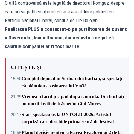
O altă controversă este legată de directorul Romgaz, despre
care surse politice afirmă că ar avea afiliere politică cu
Partidul Național Liberal, condus de Ilie Bolojan.
Realitatea PLUS a contactat-o pe purtătoarea de cuvânt
a Guvernului, Ioana Dogioiu, dar aceasta a negat că
salariile companiei ar fi fost mărite.
CITEȘTE ȘI
Complot dejucat în Serbia: doi bărbați, suspectați
15:50
că plănuiau asasinarea lui Vučić
Vremea a făcut prăpăd după caniculă. Doi bărbați
21:39
au murit loviți de trăsnet în râul Mureș
Start spectaculos la UNTOLD 2026. Artistul-
20:17
surpriză care deschide prima seară de festival
Planul decisiv pentru salvarea Reactorului 2 de la
19:56