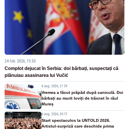
24 feb. 2026, 15:50
Complot dejucat în Serbia: doi bărbați, suspectați că
plănuiau asasinarea lui Vučić
6 aug. 2026, 21:39
Vremea a făcut prăpăd după caniculă. Doi
bărbați au murit loviți de trăsnet în râul
Mureș
6 aug. 2026, 20:17
Start spectaculos la UNTOLD 2026.
Artistul-surpriză care deschide prima