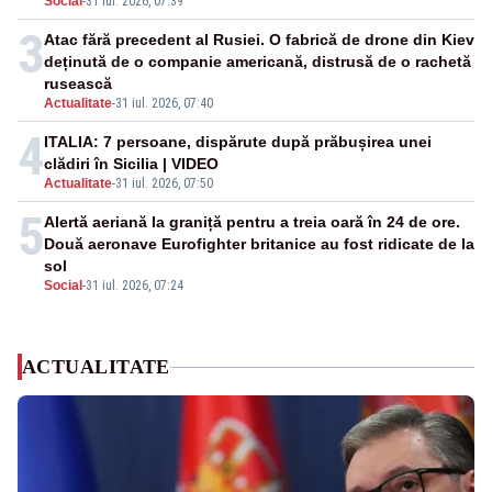
Social
-
31 iul. 2026, 07:39
3
Atac fără precedent al Rusiei. O fabrică de drone din Kiev
deținută de o companie americană, distrusă de o rachetă
rusească
Actualitate
-
31 iul. 2026, 07:40
4
ITALIA: 7 persoane, dispărute după prăbușirea unei
clădiri în Sicilia | VIDEO
Actualitate
-
31 iul. 2026, 07:50
5
Alertă aeriană la graniță pentru a treia oară în 24 de ore.
Două aeronave Eurofighter britanice au fost ridicate de la
sol
Social
-
31 iul. 2026, 07:24
ACTUALITATE