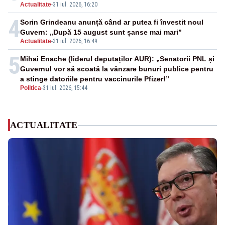
Actualitate
-
31 iul. 2026, 16:20
4
Sorin Grindeanu anunță când ar putea fi învestit noul
Guvern: „După 15 august sunt șanse mai mari”
Actualitate
-
31 iul. 2026, 16:49
5
Mihai Enache (liderul deputaților AUR): „Senatorii PNL și
Guvernul vor să scoată la vânzare bunuri publice pentru
a stinge datoriile pentru vaccinurile Pfizer!”
Politica
-
31 iul. 2026, 15:44
ACTUALITATE