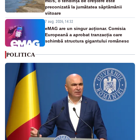
mc/s; o tendință de creștere este
preconizată la jumătatea săptămânii
viitoare
7 aug. 2026, 14:32
eMAG are un singur acționar. Comisia
Europeană a aprobat tranzacția care
schimbă structura gigantului românesc
POLITICA