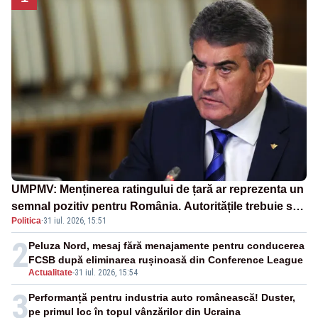
UMPMV: Menținerea ratingului de țară ar reprezenta un
semnal pozitiv pentru România. Autoritățile trebuie să
Politica
·
31 iul. 2026, 15:51
continue consolidarea stabilității economice și
financiare
2
Peluza Nord, mesaj fără menajamente pentru conducerea
FCSB după eliminarea rușinoasă din Conference League
Actualitate
-
31 iul. 2026, 15:54
3
Performanță pentru industria auto românească! Duster,
pe primul loc în topul vânzărilor din Ucraina