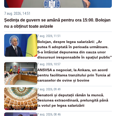
7 aug. 2026, 14:51
Ședința de guvern se amână pentru ora 15:00. Bolojan
nu a obținut toate avizele
7 aug. 2026, 11:51
Bolojan, despre legea salarizării: „Ar
putea fi adoptată în perioada următoare.
S-a întârziat depunerea din cauza unor
discursuri iresponsabile în spaţiul public”
7 aug. 2026, 10:57
ANSVSA a negociat, la Ankara, un acord
pentru facilitarea tranzitului prin Turcia al
carcaselor de ovine și bovine
7 aug. 2026, 09:49
Senatorii și deputații rămân la muncă.
Sesiunea extraordinară, prelungită până
la votul pe legea salarizării
7 aug. 2026, 08:46