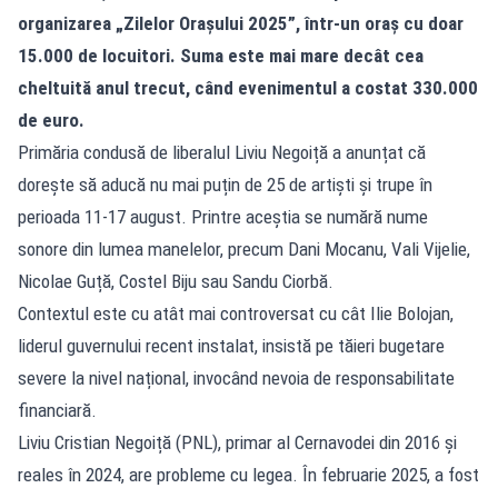
organizarea „Zilelor Orașului 2025”, într-un oraș cu doar
15.000 de locuitori. Suma este mai mare decât cea
cheltuită anul trecut, când evenimentul a costat 330.000
de euro.
Primăria condusă de liberalul Liviu Negoiță a anunțat că
dorește să aducă nu mai puțin de 25 de artiști și trupe în
perioada 11-17 august. Printre aceștia se numără nume
sonore din lumea manelelor, precum Dani Mocanu, Vali Vijelie,
Nicolae Guță, Costel Biju sau Sandu Ciorbă.
Contextul este cu atât mai controversat cu cât Ilie Bolojan,
liderul guvernului recent instalat, insistă pe tăieri bugetare
severe la nivel național, invocând nevoia de responsabilitate
financiară.
Liviu Cristian Negoiță (PNL), primar al Cernavodei din 2016 și
reales în 2024, are probleme cu legea. În februarie 2025, a fost