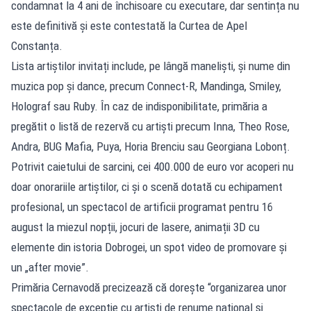
condamnat la 4 ani de închisoare cu executare, dar sentința nu
este definitivă și este contestată la Curtea de Apel
Constanța.
Lista artiștilor invitați include, pe lângă maneliști, și nume din
muzica pop și dance, precum Connect-R, Mandinga, Smiley,
Holograf sau Ruby. În caz de indisponibilitate, primăria a
pregătit o listă de rezervă cu artiști precum Inna, Theo Rose,
Andra, BUG Mafia, Puya, Horia Brenciu sau Georgiana Lobonț.
Potrivit caietului de sarcini, cei 400.000 de euro vor acoperi nu
doar onorariile artiștilor, ci și o scenă dotată cu echipament
profesional, un spectacol de artificii programat pentru 16
august la miezul nopții, jocuri de lasere, animații 3D cu
elemente din istoria Dobrogei, un spot video de promovare și
un „after movie”.
Primăria Cernavodă precizează că dorește “organizarea unor
spectacole de excepție cu artiști de renume național și