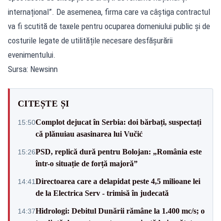
internațional”. De asemenea, firma care va câștiga contractul
va fi scutită de taxele pentru ocuparea domeniului public și de
costurile legate de utilitățile necesare desfășurării
evenimentului.
Sursa: Newsinn
CITEȘTE ȘI
Complot dejucat în Serbia: doi bărbați, suspectați
15:50
că plănuiau asasinarea lui Vučić
PSD, replică dură pentru Bolojan: „România este
15:26
într-o situație de forță majoră”
Directoarea care a delapidat peste 4,5 milioane lei
14:41
de la Electrica Serv - trimisă în judecată
Hidrologi: Debitul Dunării rămâne la 1.400 mc/s; o
14:37