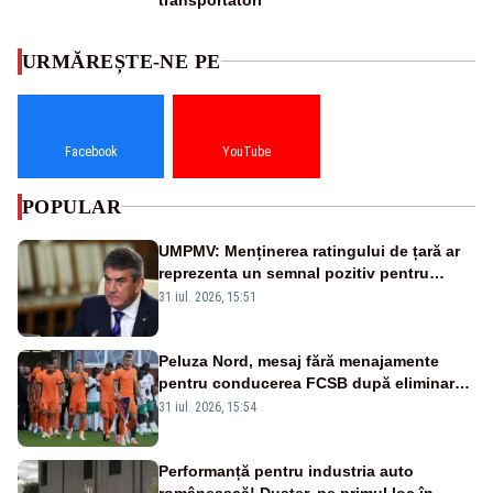
URMĂREȘTE-NE PE
Facebook
YouTube
POPULAR
UMPMV: Menținerea ratingului de țară ar
reprezenta un semnal pozitiv pentru
România. Autoritățile trebuie să continue
31 iul. 2026, 15:51
consolidarea stabilității economice și
financiare
Peluza Nord, mesaj fără menajamente
pentru conducerea FCSB după eliminarea
rușinoasă din Conference League
31 iul. 2026, 15:54
Performanță pentru industria auto
românească! Duster, pe primul loc în