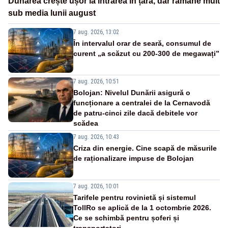
Dunărea crește ușor la intrarea în țară, dar rămâne mult
sub media lunii august
7 aug. 2026, 13:02
În intervalul orar de seară, consumul de
curent „a scăzut cu 200-300 de megawați”
7 aug. 2026, 10:51
Bolojan: Nivelul Dunării asigură o
funcționare a centralei de la Cernavodă
de patru-cinci zile dacă debitele vor
scădea
7 aug. 2026, 10:43
Criza din energie. Cine scapă de măsurile
de raționalizare impuse de Bolojan
7 aug. 2026, 10:01
Tarifele pentru rovinietă și sistemul
TollRo se aplică de la 1 octombrie 2026.
Ce se schimbă pentru șoferi și
transportatori