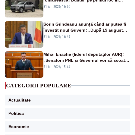
topul vânzărilor din Ucraina
31 iul. 2026, 16:20
Sorin Grindeanu anunță când ar putea fi
învestit noul Guvern: „După 15 august
sunt șanse mai mari”
31 iul. 2026, 16:49
Mihai Enache (liderul deputaților AUR):
„Senatorii PNL și Guvernul vor să scoată
la vânzare bunuri publice pentru a stinge
31 iul. 2026, 15:44
datoriile pentru vaccinurile Pfizer!”
CATEGORII POPULARE
Actualitate
Politica
Economie