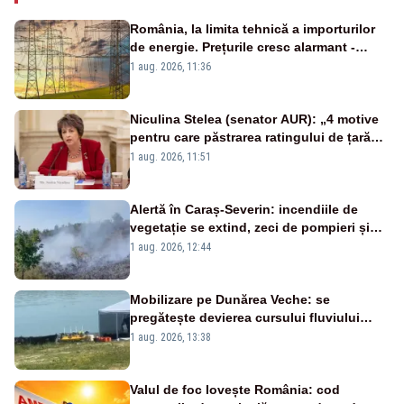
România, la limita tehnică a importurilor
de energie. Prețurile cresc alarmant -
Analiză Realitatea Plus
1 aug. 2026, 11:36
Niculina Stelea (senator AUR): „4 motive
pentru care păstrarea ratingului de țară
nu este o reușită pentru Guvernul
1 aug. 2026, 11:51
Bolojan”
Alertă în Caraș-Severin: incendiile de
vegetație se extind, zeci de pompieri și
silvicultori se luptă cu flăcările - VIDEO
1 aug. 2026, 12:44
Mobilizare pe Dunărea Veche: se
pregătește devierea cursului fluviului
către Cernavodă – VIDEO
1 aug. 2026, 13:38
Valul de foc lovește România: cod