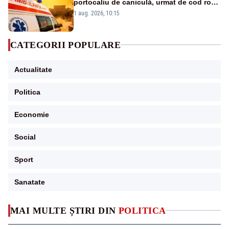
portocaliu de caniculă, urmat de cod roșu
duminică. Temperaturile urcă spre 40°C
1 aug. 2026, 10:15
CATEGORII POPULARE
Actualitate
Politica
Economie
Social
Sport
Sanatate
MAI MULTE ȘTIRI DIN
POLITICA