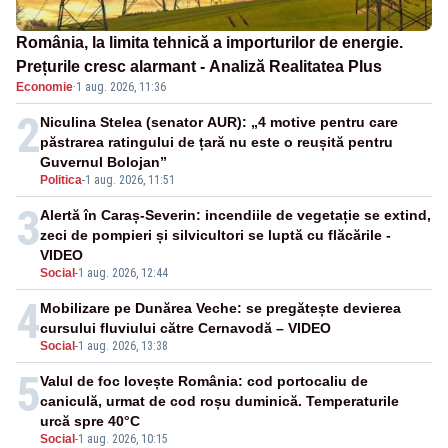
România, la limita tehnică a importurilor de energie.
Prețurile cresc alarmant - Analiză Realitatea Plus
Economie
·
1 aug. 2026, 11:36
2
Niculina Stelea (senator AUR): „4 motive pentru care
păstrarea ratingului de țară nu este o reușită pentru
Guvernul Bolojan”
Politica
-
1 aug. 2026, 11:51
3
Alertă în Caraș-Severin: incendiile de vegetație se extind,
zeci de pompieri și silvicultori se luptă cu flăcările -
VIDEO
Social
-
1 aug. 2026, 12:44
4
Mobilizare pe Dunărea Veche: se pregătește devierea
cursului fluviului către Cernavodă – VIDEO
Social
-
1 aug. 2026, 13:38
5
Valul de foc lovește România: cod portocaliu de
caniculă, urmat de cod roșu duminică. Temperaturile
urcă spre 40°C
Social
-
1 aug. 2026, 10:15