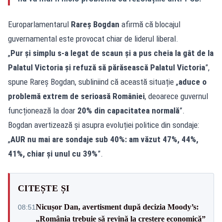
Europarlamentarul
Rareș Bogdan
afirmă că blocajul
guvernamental este provocat chiar de liderul liberal.
„
Pur și simplu s-a legat de scaun și a pus cheia la gât de la
Palatul Victoria și refuză să părăsească Palatul Victoria
”,
spune Rareș Bogdan, subliniind că această situație „
aduce o
problemă extrem de serioasă României
, deoarece guvernul
funcționează la doar
20% din capacitatea normală
”.
Bogdan avertizează și asupra evoluției politice din sondaje:
„
AUR nu mai are sondaje sub 40%: am văzut 47%, 44%,
41%, chiar și unul cu 39%
”.
CITEȘTE ȘI
Nicușor Dan, avertisment după decizia Moody’s:
08:51
„România trebuie să revină la creștere economică”