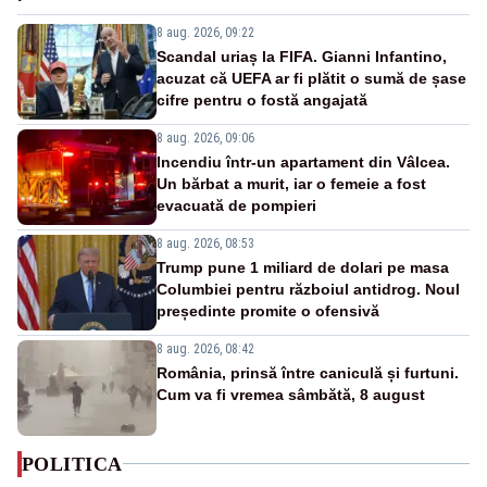
8 aug. 2026, 09:22
Scandal uriaș la FIFA. Gianni Infantino,
acuzat că UEFA ar fi plătit o sumă de șase
cifre pentru o fostă angajată
8 aug. 2026, 09:06
Incendiu într-un apartament din Vâlcea.
Un bărbat a murit, iar o femeie a fost
evacuată de pompieri
8 aug. 2026, 08:53
Trump pune 1 miliard de dolari pe masa
Columbiei pentru războiul antidrog. Noul
președinte promite o ofensivă
8 aug. 2026, 08:42
România, prinsă între caniculă și furtuni.
Cum va fi vremea sâmbătă, 8 august
POLITICA