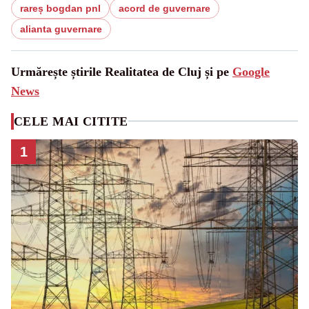
rareș bogdan pnl
acord de guvernare
alianta guvernare
Urmărește știrile Realitatea de Cluj și pe
Google
News
CELE MAI CITITE
1