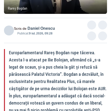
Rareș Bogdan
Daniel Onescu
Scris de
Publicat:
9 iul. 2026, 09:28
Europarlamentarul Rareș Bogdan rupe tăcerea.
Acesta l-a atacat pe Ilie Bolojan, afirmând că „s-a
legat de scaun, și-a pus cheia la gât și refuză să
părăsească Palatul Victoria”. Bogdan a dezvăluit, în
exclusivitate pentru Realitatea Plus, că marele
câștigător de pe urma deciziilor lui Bolojan este AUR.
În plus, europarlamentarul a adăugat că dacă social-
democrații votează un guvern condus de un liberal,
nu va mai fi nicio problemă cu rezoluțiile anti-PSD.