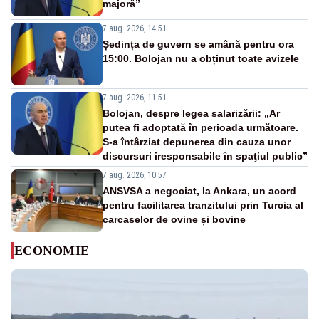
majoră”
7 aug. 2026, 14:51
Ședința de guvern se amână pentru ora
15:00. Bolojan nu a obținut toate avizele
7 aug. 2026, 11:51
Bolojan, despre legea salarizării: „Ar
putea fi adoptată în perioada următoare.
S-a întârziat depunerea din cauza unor
discursuri iresponsabile în spaţiul public”
7 aug. 2026, 10:57
ANSVSA a negociat, la Ankara, un acord
pentru facilitarea tranzitului prin Turcia al
carcaselor de ovine și bovine
ECONOMIE