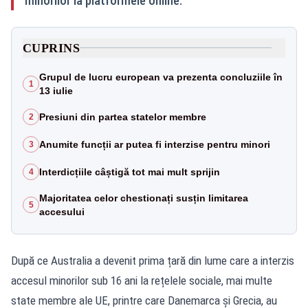
minorilor la platformele online.
CUPRINS
Grupul de lucru european va prezenta concluziile în
1
13 iulie
Presiuni din partea statelor membre
2
Anumite funcții ar putea fi interzise pentru minori
3
Interdicțiile câștigă tot mai mult sprijin
4
Majoritatea celor chestionați susțin limitarea
5
accesului
După ce Australia a devenit prima țară din lume care a interzis
accesul minorilor sub 16 ani la rețelele sociale, mai multe
state membre ale UE, printre care Danemarca și Grecia, au