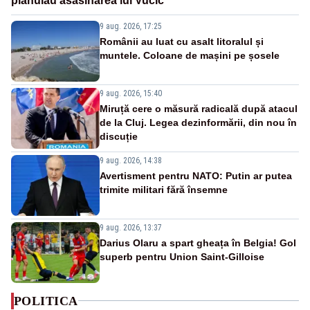
plănuiau asasinarea lui Vučić
9 aug. 2026, 17:25
Românii au luat cu asalt litoralul și
muntele. Coloane de mașini pe șosele
9 aug. 2026, 15:40
Miruță cere o măsură radicală după atacul
de la Cluj. Legea dezinformării, din nou în
discuție
9 aug. 2026, 14:38
Avertisment pentru NATO: Putin ar putea
trimite militari fără însemne
9 aug. 2026, 13:37
Darius Olaru a spart gheața în Belgia! Gol
superb pentru Union Saint-Gilloise
POLITICA