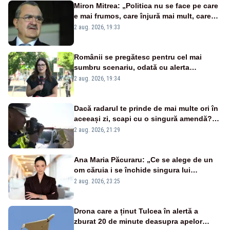
Miron Mitrea: „Politica nu se face pe care
e mai frumos, care înjură mai mult, care
țipă mai tare, ci pe proiecte”
2 aug. 2026, 19:33
Românii se pregătesc pentru cel mai
sumbru scenariu, odată cu alerta
energetică
2 aug. 2026, 19:34
Dacă radarul te prinde de mai multe ori în
aceeași zi, scapi cu o singură amendă?
Ce spune legea
2 aug. 2026, 21:29
Ana Maria Păcuraru: „Ce se alege de un
om căruia i se închide singura lui
portiță?”
2 aug. 2026, 23:25
Drona care a ținut Tulcea în alertă a
zburat 20 de minute deasupra apelor