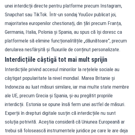
unei interdicții directe pentru platforme precum Instagram,
Snapchat sau TikTok. Într-un sondaj YouGov publicat joi,
majoritatea europenilor chestionați, din țări precum Franța,
Germania, Italia, Polonia și Spania, au spus că își doresc ca
platformele să elimine funcționalitățile „dăunătoare”, precum
derularea nesfârșită și fluxurile de conținut personalizate.
Interdicțiile câștigă tot mai mult sprijin
Interdicțiile privind accesul minorilor la rețelele sociale au
câștigat popularitate la nivel mondial. Marea Britanie și
Indonezia au luat măsuri similare, iar mai multe state membre
ale UE, precum Grecia și Spania, și-au pregătit propriile
interdicții. Estonia se opune însă ferm unei astfel de măsuri.
Experții în drepturi digitale susțin că interdicțiile nu sunt
soluția potrivită. Aceștia consideră că Uniunea Europeană ar
trebui să folosească instrumentele juridice pe care le are deja