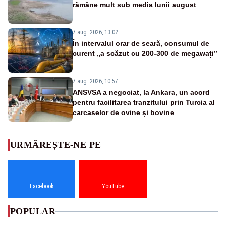
rămâne mult sub media lunii august
7 aug. 2026, 13:02
În intervalul orar de seară, consumul de
curent „a scăzut cu 200-300 de megawați”
7 aug. 2026, 10:57
ANSVSA a negociat, la Ankara, un acord
pentru facilitarea tranzitului prin Turcia al
carcaselor de ovine și bovine
URMĂREȘTE-NE PE
Facebook
YouTube
POPULAR