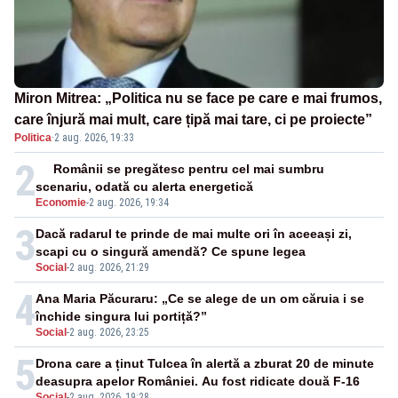
Miron Mitrea: „Politica nu se face pe care e mai frumos,
care înjură mai mult, care țipă mai tare, ci pe proiecte”
Politica
·
2 aug. 2026, 19:33
2
Românii se pregătesc pentru cel mai sumbru
scenariu, odată cu alerta energetică
Economie
-
2 aug. 2026, 19:34
3
Dacă radarul te prinde de mai multe ori în aceeași zi,
scapi cu o singură amendă? Ce spune legea
Social
-
2 aug. 2026, 21:29
4
Ana Maria Păcuraru: „Ce se alege de un om căruia i se
închide singura lui portiță?”
Social
-
2 aug. 2026, 23:25
5
Drona care a ținut Tulcea în alertă a zburat 20 de minute
deasupra apelor României. Au fost ridicate două F-16
Social
-
2 aug. 2026, 19:28