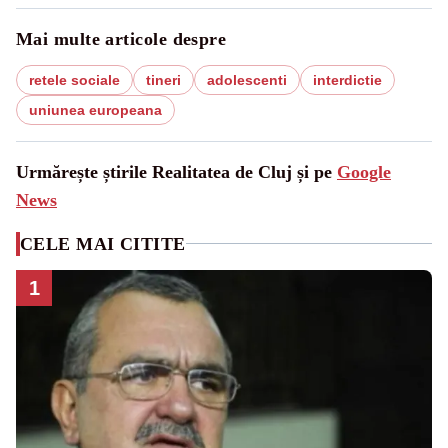
Mai multe articole despre
retele sociale
tineri
adolescenti
interdictie
uniunea europeana
Urmărește știrile Realitatea de Cluj și pe
Google
News
CELE MAI CITITE
1