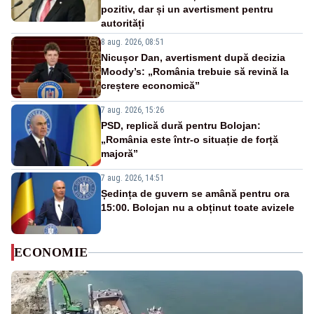
pozitiv, dar și un avertisment pentru
autorități
8 aug. 2026, 08:51
Nicușor Dan, avertisment după decizia
Moody’s: „România trebuie să revină la
creștere economică”
7 aug. 2026, 15:26
PSD, replică dură pentru Bolojan:
„România este într-o situație de forță
majoră”
7 aug. 2026, 14:51
Ședința de guvern se amână pentru ora
15:00. Bolojan nu a obținut toate avizele
ECONOMIE