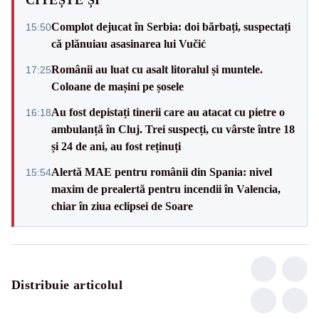
Complot dejucat în Serbia: doi bărbați, suspectați
15:50
că plănuiau asasinarea lui Vučić
Românii au luat cu asalt litoralul și muntele.
17:25
Coloane de mașini pe șosele
Au fost depistați tinerii care au atacat cu pietre o
16:18
ambulanță în Cluj. Trei suspecți, cu vârste între 18
și 24 de ani, au fost reținuți
Alertă MAE pentru românii din Spania: nivel
15:54
maxim de prealertă pentru incendii în Valencia,
chiar în ziua eclipsei de Soare
Distribuie articolul