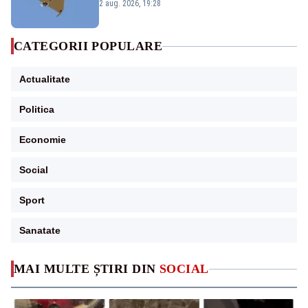
României. Au fost ridicate două F-16
2 aug. 2026, 19:28
CATEGORII POPULARE
Actualitate
Politica
Economie
Social
Sport
Sanatate
MAI MULTE ȘTIRI DIN
SOCIAL