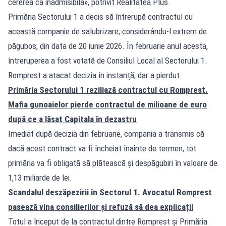
cererea ca inadmisibilă», potrivit Realitatea Plus.
Primăria Sectorului 1 a decis să întrerupă contractul cu
această companie de salubrizare, considerându-l extrem de
păgubos, din data de 20 iunie 2026. În februarie anul acesta,
întreruperea a fost votată de Consiliul Local al Sectorului 1.
Romprest a atacat decizia în instanță, dar a pierdut.
Primăria Sectorului 1 reziliază contractul cu Romprest.
Mafia gunoaielor pierde contractul de milioane de euro
după ce a lăsat Capitala în dezastru
Imediat după decizia din februarie, compania a transmis că
dacă acest contract va fi încheiat înainte de termen, tot
primăria va fi obligată să plătească și despăgubiri în valoare de
1,13 miliarde de lei.
Scandalul deszăpezirii în Sectorul 1. Avocatul Romprest
pasează vina consilierilor și refuză să dea explicații
Totul a început de la contractul dintre Romprest și Primăria