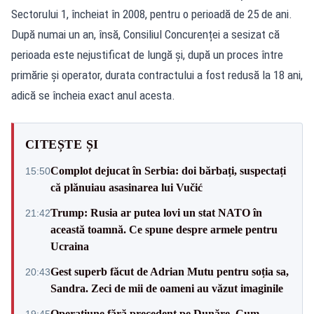
Sectorului 1, încheiat în 2008, pentru o perioadă de 25 de ani.
După numai un an, însă, Consiliul Concurenței a sesizat că
perioada este nejustificat de lungă și, după un proces între
primărie și operator, durata contractului a fost redusă la 18 ani,
adică se încheia exact anul acesta.
CITEȘTE ȘI
Complot dejucat în Serbia: doi bărbați, suspectați
15:50
că plănuiau asasinarea lui Vučić
Trump: Rusia ar putea lovi un stat NATO în
21:42
această toamnă. Ce spune despre armele pentru
Ucraina
Gest superb făcut de Adrian Mutu pentru soția sa,
20:43
Sandra. Zeci de mii de oameni au văzut imaginile
Operațiune fără precedent pe Dunăre. Cum
19:45