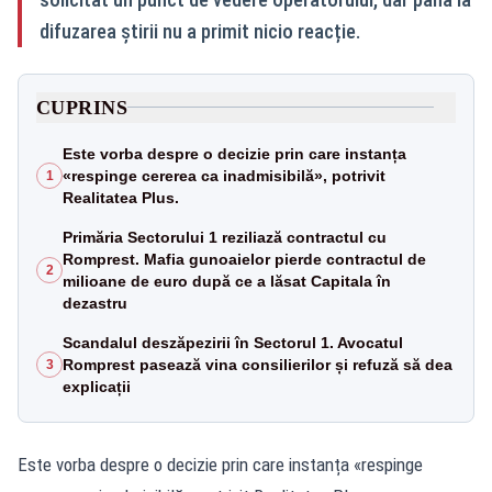
difuzarea știrii nu a primit nicio reacție.
CUPRINS
Este vorba despre o decizie prin care instanța
«respinge cererea ca inadmisibilă», potrivit
1
Realitatea Plus.
Primăria Sectorului 1 reziliază contractul cu
Romprest. Mafia gunoaielor pierde contractul de
2
milioane de euro după ce a lăsat Capitala în
dezastru
Scandalul deszăpezirii în Sectorul 1. Avocatul
Romprest pasează vina consilierilor și refuză să dea
3
explicații
Este vorba despre o decizie prin care instanța «respinge