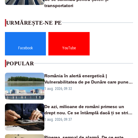
transportatori
URMĂREȘTE-NE PE
Facebook
YouTube
POPULAR
România în alertă energetică |
Vulnerabilitatea de pe Dunăre care pune
în pericol Centrala Cernavodă era
1 aug. 2026, 09:32
cunoscută de pe vremea lui Ceaușescu
De azi, milioane de români primesc un
drept nou. Ce se întâmplă dacă ți se strică
un produs
1 aug. 2026, 09:37
Piperea, semnal de alarmă. De ce este