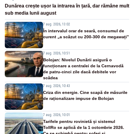
Dunărea crește ușor la intrarea în țară, dar rămâne mult
sub media lunii august
7 aug. 2026, 13:02
În intervalul orar de seară, consumul de
curent „a scăzut cu 200-300 de megawați”
7 aug. 2026, 10:51
Bolojan: Nivelul Dunării asigură o
funcționare a centralei de la Cernavodă
de patru-cinci zile dacă debitele vor
scădea
7 aug. 2026, 10:43
Criza din energie. Cine scapă de măsurile
de raționalizare impuse de Bolojan
7 aug. 2026, 10:01
Tarifele pentru rovinietă și sistemul
TollRo se aplică de la 1 octombrie 2026.
Ce se schimbă pentru șoferi și