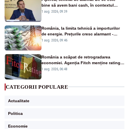
bine să avem bani cash, în contextul
alertei energetice?
1 aug. 2026, 09:39
România, la limita tehnică a importurilor
de energie. Prețurile cresc alarmant -
Analiză Realitatea Plus
1 aug. 2026, 09:46
România a scăpat de retrogradarea
economiei. Agenția Fitch menține ratingul
„BBB-” cu perspectivă negativă
1 aug. 2026, 06:48
CATEGORII POPULARE
Actualitate
Politica
Economie