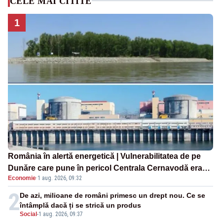
CELE MAI CITITE
1
România în alertă energetică | Vulnerabilitatea de pe
Dunăre care pune în pericol Centrala Cernavodă era
Economie
·
1 aug. 2026, 09:32
cunoscută de pe vremea lui Ceaușescu
2
De azi, milioane de români primesc un drept nou. Ce se
întâmplă dacă ți se strică un produs
Social
-
1 aug. 2026, 09:37