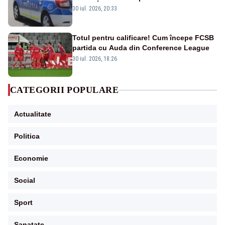
din cauza unei defecțiuni
30 iul. 2026, 20:33
Totul pentru calificare! Cum începe FCSB
partida cu Auda din Conference League
30 iul. 2026, 18:26
CATEGORII POPULARE
Actualitate
Politica
Economie
Social
Sport
Sanatate