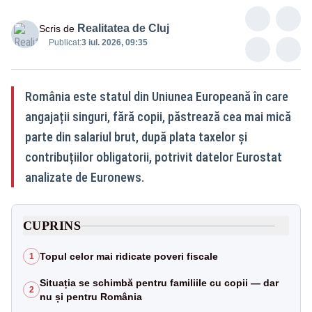
Realitatea de Cluj
Scris de
Publicat:
3 iul. 2026, 09:35
România este statul din Uniunea Europeană în care
angajații singuri, fără copii, păstrează cea mai mică
parte din salariul brut, după plata taxelor și
contribuțiilor obligatorii, potrivit datelor Eurostat
analizate de Euronews.
CUPRINS
Topul celor mai ridicate poveri fiscale
1
Situația se schimbă pentru familiile cu copii — dar
2
nu și pentru România