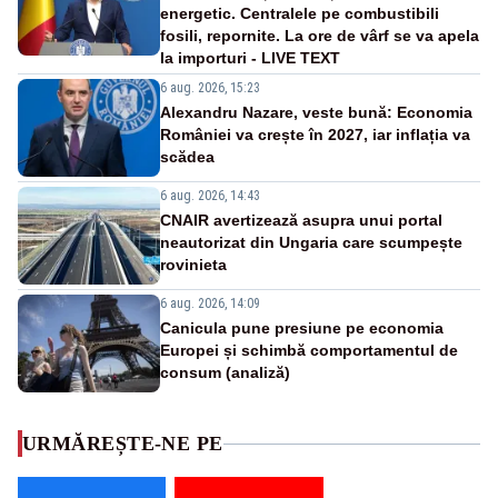
energetic. Centralele pe combustibili
fosili, repornite. La ore de vârf se va apela
la importuri - LIVE TEXT
6 aug. 2026, 15:23
Alexandru Nazare, veste bună: Economia
României va crește în 2027, iar inflația va
scădea
6 aug. 2026, 14:43
CNAIR avertizează asupra unui portal
neautorizat din Ungaria care scumpește
rovinieta
6 aug. 2026, 14:09
Canicula pune presiune pe economia
Europei și schimbă comportamentul de
consum (analiză)
URMĂREȘTE-NE PE