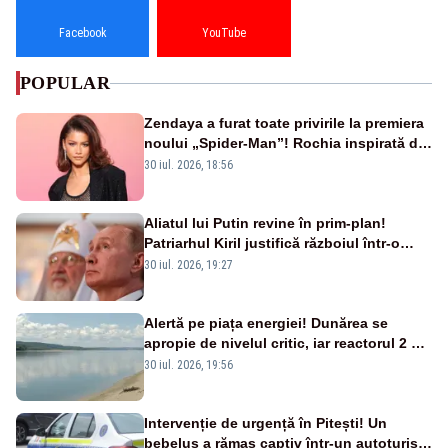
Facebook
YouTube
POPULAR
Zendaya a furat toate privirile la premiera
noului „Spider-Man”! Rochia inspirată de
pânza de păianjen a făcut senzație
30 iul. 2026, 18:56
Aliatul lui Putin revine în prim-plan!
Patriarhul Kiril justifică războiul într-o
nouă carte
30 iul. 2026, 19:27
Alertă pe piața energiei! Dunărea se
apropie de nivelul critic, iar reactorul 2 de
la Cernavodă ar putea fi oprit
30 iul. 2026, 19:56
Intervenție de urgență în Pitești! Un
bebeluș a rămas captiv într-un autoturism