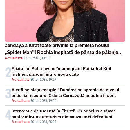
Zendaya a furat toate privirile la premiera noului
„Spider-Man”! Rochia inspirată de pânza de păianjen a
Actualitate
·
30 iul. 2026, 18:56
făcut senzație
2
Aliatul lui Putin revine în prim-plan! Patriarhul Kiril
justifică războiul într-o nouă carte
Actualitate
-
30 iul. 2026, 19:27
3
Alertă pe piața energiei! Dunărea se apropie de nivelul
critic, iar reactorul 2 de la Cernavodă ar putea fi oprit
Actualitate
-
30 iul. 2026, 19:56
4
Intervenție de urgență în Pitești! Un bebeluș a rămas
captiv într-un autoturism din cauza unei defecțiuni
Actualitate
-
30 iul. 2026, 20:33