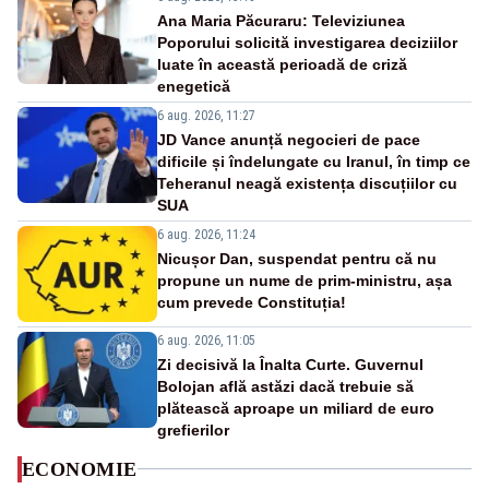
Ana Maria Păcuraru: Televiziunea
Poporului solicită investigarea deciziilor
luate în această perioadă de criză
enegetică
6 aug. 2026, 11:27
JD Vance anunță negocieri de pace
dificile și îndelungate cu Iranul, în timp ce
Teheranul neagă existența discuțiilor cu
SUA
6 aug. 2026, 11:24
Nicușor Dan, suspendat pentru că nu
propune un nume de prim-ministru, așa
cum prevede Constituția!
6 aug. 2026, 11:05
Zi decisivă la Înalta Curte. Guvernul
Bolojan află astăzi dacă trebuie să
plătească aproape un miliard de euro
grefierilor
ECONOMIE