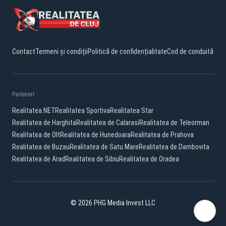
Contact
Termeni și condiții
Politică de confidențialitate
Cod de conduită
Parteneri:
Realitatea.NET
Realitatea Sportiva
Realitatea Star
Realitatea de Harghita
Realitatea de Calarasi
Realitatea de Teleorman
Realitatea de Olt
Realitatea de Hunedoara
Realitatea de Prahova
Realitatea de Buzau
Realitatea de Satu Mare
Realitatea de Dambovita
Realitatea de Arad
Realitatea de Sibiu
Realitatea de Oradea
© 2026 PHG Media Invest LLC
Facebook
YouTube