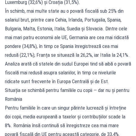
Luxemburg (32,6%) și Croația (31,5%).
În schimb, mai multe state au o povară fiscală sub 25% din
salariul brut, printre care Cehia, Irlanda, Portugalia, Spania,
Bulgaria, Malta, Estonia, Italia, Suedia și Slovacia. Dintre cele
mai mari patru economii ale UE, Germania are cea mai ridicată
pondere (34,8%), în timp ce Spania înregistrează cea mai
redusă (22,1%); Franța se situează la 26,2%, iar Italia la 24,1%.
Analiza arată că statele din sudul Europei tind să aibă o povară
fiscală mai redusă asupra salariilor, în timp ce nivelurile
ridicate sunt frecvente în Europa Centrală și de Est.
Situația se schimbă pentru familiile cu copii — dar nu și pentru
România
Pentru familiile în care un singur părinte lucrează și întreține
doi copii, media europeană a taxelor și contribuțiilor scade la
8%. România însă continuă să înregistreze cea mai mare
povară fiscală din UE pentru această categorie, de 33,4%.