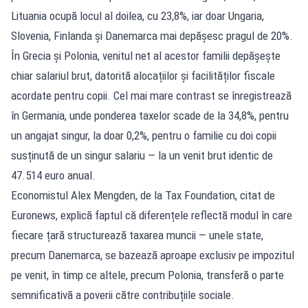
Lituania ocupă locul al doilea, cu 23,8%, iar doar Ungaria,
Slovenia, Finlanda și Danemarca mai depășesc pragul de 20%.
În Grecia și Polonia, venitul net al acestor familii depășește
chiar salariul brut, datorită alocațiilor și facilităților fiscale
acordate pentru copii. Cel mai mare contrast se înregistrează
în Germania, unde ponderea taxelor scade de la 34,8%, pentru
un angajat singur, la doar 0,2%, pentru o familie cu doi copii
susținută de un singur salariu — la un venit brut identic de
47.514 euro anual.
Economistul Alex Mengden, de la Tax Foundation, citat de
Euronews, explică faptul că diferențele reflectă modul în care
fiecare țară structurează taxarea muncii — unele state,
precum Danemarca, se bazează aproape exclusiv pe impozitul
pe venit, în timp ce altele, precum Polonia, transferă o parte
semnificativă a poverii către contribuțiile sociale.