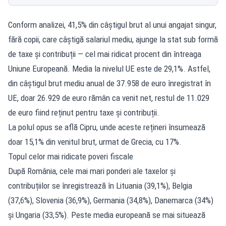
Conform analizei, 41,5% din câștigul brut al unui angajat singur,
fără copii, care câștigă salariul mediu, ajunge la stat sub formă
de taxe și contribuții — cel mai ridicat procent din întreaga
Uniune Europeană. Media la nivelul UE este de 29,1%. Astfel,
din câștigul brut mediu anual de 37.958 de euro înregistrat în
UE, doar 26.929 de euro rămân ca venit net, restul de 11.029
de euro fiind reținut pentru taxe și contribuții.
La polul opus se află Cipru, unde aceste rețineri însumează
doar 15,1% din venitul brut, urmat de Grecia, cu 17%.
Topul celor mai ridicate poveri fiscale
După România, cele mai mari ponderi ale taxelor și
contribuțiilor se înregistrează în Lituania (39,1%), Belgia
(37,6%), Slovenia (36,9%), Germania (34,8%), Danemarca (34%)
și Ungaria (33,5%). Peste media europeană se mai situează