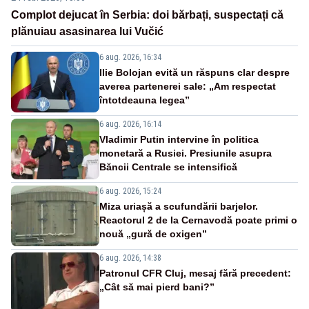
Complot dejucat în Serbia: doi bărbați, suspectați că
plănuiau asasinarea lui Vučić
6 aug. 2026, 16:34
Ilie Bolojan evită un răspuns clar despre
averea partenerei sale: „Am respectat
întotdeauna legea”
6 aug. 2026, 16:14
Vladimir Putin intervine în politica
monetară a Rusiei. Presiunile asupra
Băncii Centrale se intensifică
6 aug. 2026, 15:24
Miza uriașă a scufundării barjelor.
Reactorul 2 de la Cernavodă poate primi o
nouă „gură de oxigen”
6 aug. 2026, 14:38
Patronul CFR Cluj, mesaj fără precedent:
„Cât să mai pierd bani?”