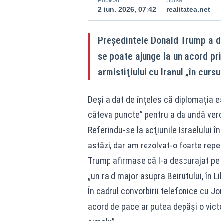
Publicat
Sursă
2 iun. 2026, 07:42
realitatea.net
Preşedintele Donald Trump a d
se poate ajunge la un acord pr
armistiţiului cu Iranul „în curs
Deşi a dat de înţeles că diplomaţia 
câteva puncte” pentru a da undă ver
Referindu-se la acţiunile Israelului 
astăzi, dar am rezolvat-o foarte rep
Trump afirmase că l-a descurajat pe
„un raid major asupra Beirutului, în Li
În cadrul convorbirii telefonice cu J
acord de pace ar putea depăşi o victo