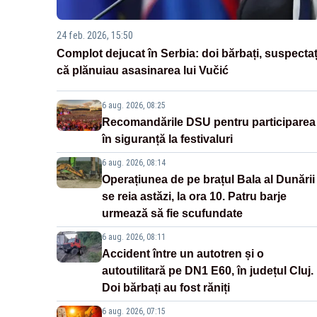
24 feb. 2026, 15:50
Complot dejucat în Serbia: doi bărbați, suspectaț
că plănuiau asasinarea lui Vučić
6 aug. 2026, 08:25
Recomandările DSU pentru participarea
în siguranță la festivaluri
6 aug. 2026, 08:14
Operațiunea de pe brațul Bala al Dunării
se reia astăzi, la ora 10. Patru barje
urmează să fie scufundate
6 aug. 2026, 08:11
Accident între un autotren și o
autoutilitară pe DN1 E60, în județul Cluj.
Doi bărbați au fost răniți
6 aug. 2026, 07:15