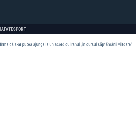
NATATE
SPORT
irmă că s-ar putea ajunge la un acord cu Iranul „în cursul săptămânii viitoare”