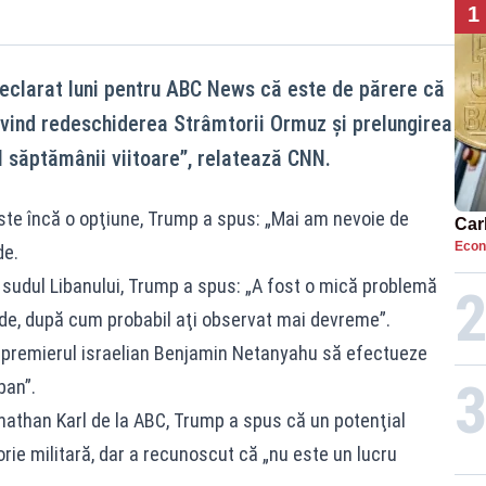
1
eclarat luni pentru ABC News că este de părere că
ivind redeschiderea Strâmtorii Ormuz şi prelungirea
ul săptămânii viitoare”, relatează CNN.
este încă o opţiune, Trump a spus: „Mai am nevoie de
Car
Econ
de.
în sudul Libanului, Trump a spus: „A fost o mică problemă
ede, după cum probabil aţi observat mai devreme”.
 premierul israelian Benjamin Netanyahu să efectueze
ban”.
onathan Karl de la ABC, Trump a spus că un potenţial
rie militară, dar a recunoscut că „nu este un lucru