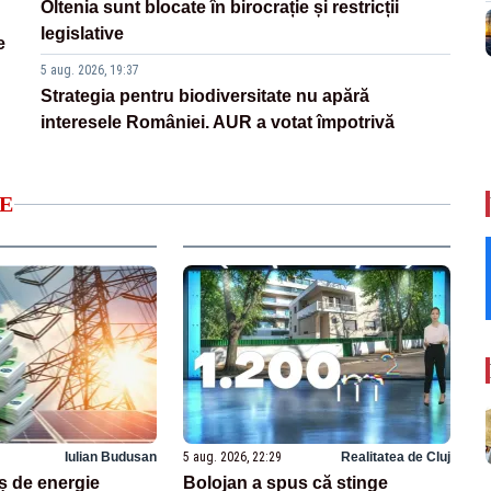
Oltenia sunt blocate în birocrație și restricții
legislative
e
5 aug. 2026, 19:37
Strategia pentru biodiversitate nu apără
interesele României. AUR a votat împotrivă
E
Iulian Budusan
5 aug. 2026, 22:29
Realitatea de Cluj
 de energie
Bolojan a spus că stinge