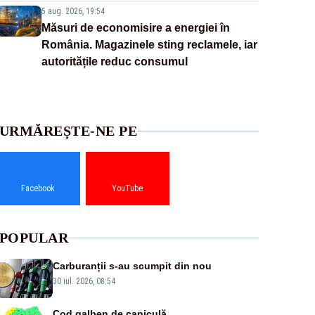
5 aug. 2026, 19:54
Măsuri de economisire a energiei în
România. Magazinele sting reclamele, iar
autoritățile reduc consumul
URMĂREȘTE-NE PE
Facebook
YouTube
POPULAR
Carburanții s-au scumpit din nou
30 iul. 2026, 08:54
Cod galben de caniculă