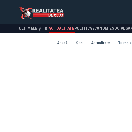
ULTIMELE ȘTIRI
ACTUALITATE
POLITICA
ECONOMIE
SOCIAL
SA
Acasă
Știri
Actualitate
Trump af