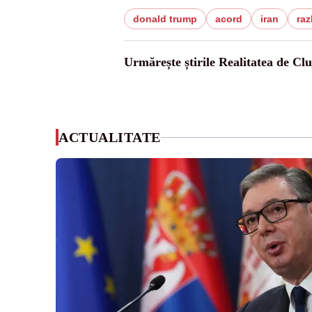
donald trump
acord
iran
raz
Urmărește știrile Realitatea de Clu
ACTUALITATE