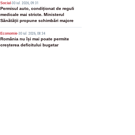
4
Social
-
30 iul. 2026, 09:31
Permisul auto, condiționat de reguli
medicale mai stricte. Ministerul
Sănătății propune schimbări majore
5
Economie
-
30 iul. 2026, 08:34
România nu își mai poate permite
creșterea deficitului bugetar