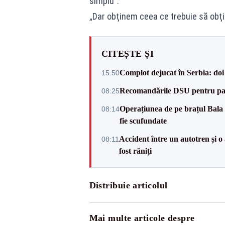
simplu”.
„Dar obţinem ceea ce trebuie să obţ
CITEȘTE ȘI
Complot dejucat în Serbia: doi 
15:50
Recomandările DSU pentru parti
08:25
Operațiunea de pe brațul Bala a
08:14
fie scufundate
Accident între un autotren și o
08:11
fost răniți
Distribuie articolul
Mai multe articole despre