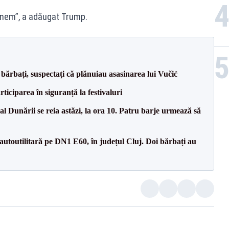
inem”, a adăugat Trump.
bărbați, suspectați că plănuiau asasinarea lui Vučić
ciparea în siguranță la festivaluri
l Dunării se reia astăzi, la ora 10. Patru barje urmează să
 autoutilitară pe DN1 E60, în județul Cluj. Doi bărbați au