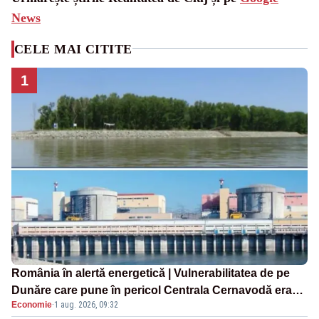
News
CELE MAI CITITE
1
România în alertă energetică | Vulnerabilitatea de pe
Dunăre care pune în pericol Centrala Cernavodă era
Economie
·
1 aug. 2026, 09:32
cunoscută de pe vremea lui Ceaușescu