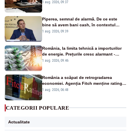
un produs
1 aug. 2026, 09:37
Piperea, semnal de alarmă. De ce este
bine să avem bani cash, în contextul
alertei energetice?
1 aug. 2026, 09:39
România, la limita tehnică a importurilor
de energie. Prețurile cresc alarmant -
Analiză Realitatea Plus
1 aug. 2026, 09:46
România a scăpat de retrogradarea
economiei. Agenția Fitch menține ratingul
„BBB-” cu perspectivă negativă
1 aug. 2026, 06:48
CATEGORII POPULARE
Actualitate