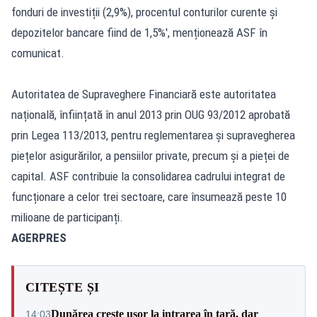
fonduri de investiții (2,9%), procentul conturilor curente și
depozitelor bancare fiind de 1,5%', menționează ASF în
comunicat.
Autoritatea de Supraveghere Financiară este autoritatea
națională, înființată în anul 2013 prin OUG 93/2012 aprobată
prin Legea 113/2013, pentru reglementarea și supravegherea
piețelor asigurărilor, a pensiilor private, precum și a pieței de
capital. ASF contribuie la consolidarea cadrului integrat de
funcționare a celor trei sectoare, care însumează peste 10
milioane de participanți.
AGERPRES
CITEȘTE ȘI
Dunărea crește ușor la intrarea în țară, dar
14:03