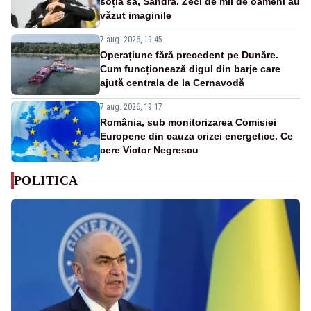
soția sa, Sandra. Zeci de mii de oameni au
văzut imaginile
7 aug. 2026, 19:45
Operațiune fără precedent pe Dunăre.
Cum funcționează digul din barje care
ajută centrala de la Cernavodă
7 aug. 2026, 19:17
România, sub monitorizarea Comisiei
Europene din cauza crizei energetice. Ce
cere Victor Negrescu
POLITICA