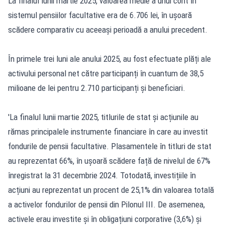
La finalul lunii martie 2025, valoarea medie a unui cont în
sistemul pensiilor facultative era de 6.706 lei, în ușoară
scădere comparativ cu aceeași perioadă a anului precedent.
În primele trei luni ale anului 2025, au fost efectuate plăți ale
activului personal net către participanți în cuantum de 38,5
milioane de lei pentru 2.710 participanți și beneficiari.
'La finalul lunii martie 2025, titlurile de stat și acțiunile au
rămas principalele instrumente financiare în care au investit
fondurile de pensii facultative. Plasamentele în titluri de stat
au reprezentat 66%, în ușoară scădere față de nivelul de 67%
înregistrat la 31 decembrie 2024. Totodată, investițiile în
acțiuni au reprezentat un procent de 25,1% din valoarea totală
a activelor fondurilor de pensii din Pilonul III. De asemenea,
activele erau investite și în obligațiuni corporative (3,6%) și