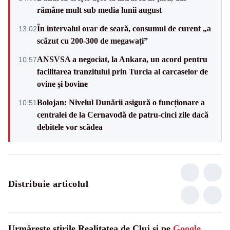
rămâne mult sub media lunii august
În intervalul orar de seară, consumul de curent „a
13:02
scăzut cu 200-300 de megawați”
ANSVSA a negociat, la Ankara, un acord pentru
10:57
facilitarea tranzitului prin Turcia al carcaselor de
ovine și bovine
Bolojan: Nivelul Dunării asigură o funcționare a
10:51
centralei de la Cernavodă de patru-cinci zile dacă
debitele vor scădea
Distribuie articolul
Urmărește știrile Realitatea de Cluj și pe
Google