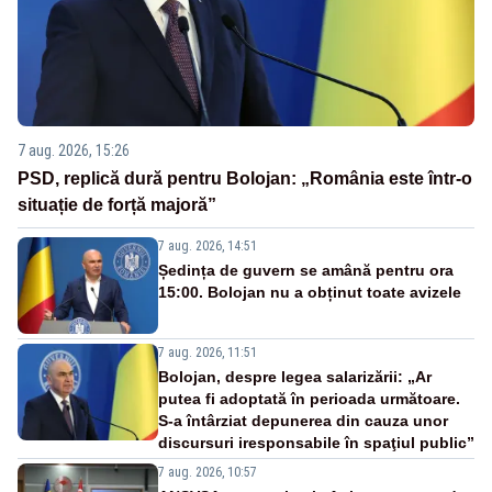
7 aug. 2026, 15:26
PSD, replică dură pentru Bolojan: „România este într-o
situație de forță majoră”
7 aug. 2026, 14:51
Ședința de guvern se amână pentru ora
15:00. Bolojan nu a obținut toate avizele
7 aug. 2026, 11:51
Bolojan, despre legea salarizării: „Ar
putea fi adoptată în perioada următoare.
S-a întârziat depunerea din cauza unor
discursuri iresponsabile în spaţiul public”
7 aug. 2026, 10:57