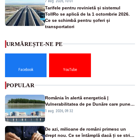
7 aug. 2026, 10:01
Tarifele pentru rovinietă și sistemul
TollRo se aplică de la 1 octombrie 2026.
Ce se schimbă pentru șoferi și
transportatori
URMĂREȘTE-NE PE
Facebook
YouTube
POPULAR
România în alertă energetică |
Vulnerabilitatea de pe Dunăre care pune
în pericol Centrala Cernavodă era
1 aug. 2026, 09:32
cunoscută de pe vremea lui Ceaușescu
De azi, milioane de români primesc un
drept nou. Ce se întâmplă dacă ți se strică