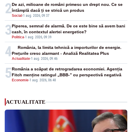
2
De azi, milioane de români primesc un drept nou. Ce se
întâmplă dacă ți se strică un produs
Social
-
1 aug. 2026, 09:37
3
Piperea, semnal de alarmă. De ce este bine să avem bani
cash, în contextul alertei energetice?
Politica
-
1 aug. 2026, 09:39
4
România, la limita tehnică a importurilor de energie.
Prețurile cresc alarmant - Analiză Realitatea Plus
Actualitate
-
1 aug. 2026, 09:46
5
România a scăpat de retrogradarea economiei. Agenția
Fitch menține ratingul „BBB-” cu perspectivă negativă
Economie
-
1 aug. 2026, 06:48
ACTUALITATE