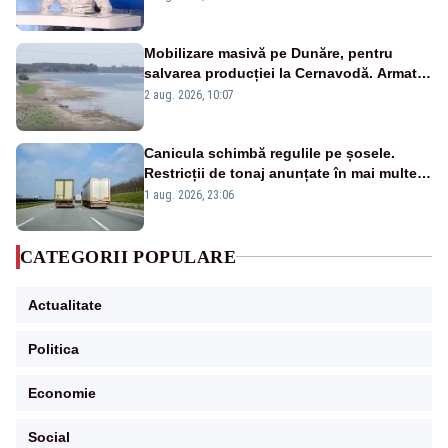
pensii
Mobilizare masivă pe Dunăre, pentru
salvarea producției la Cernavodă. Armata
va detona o stâncă și va devia apa
2 aug. 2026, 10:07
fluviului - IMAGINI AERIENE
Canicula schimbă regulile pe șosele.
Restricții de tonaj anunțate în mai multe
județe
1 aug. 2026, 23:06
CATEGORII POPULARE
Actualitate
Politica
Economie
Social