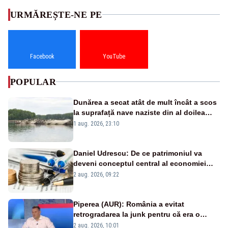
URMĂREȘTE-NE PE
Facebook
YouTube
POPULAR
Dunărea a secat atât de mult încât a scos
la suprafață nave naziste din al doilea
război mondial
1 aug. 2026, 23:10
Daniel Udrescu: De ce patrimoniul va
deveni conceptul central al economiei
viitoare?
2 aug. 2026, 09:22
Piperea (AUR): România a evitat
retrogradarea la junk pentru că era o
catastrofă pentru bănci și fondurile de
2 aug. 2026, 10:01