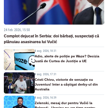
24 feb. 2026, 15:50
Complot dejucat în Serbia: doi bărbați, suspectați că
plănuiau asasinarea lui Vučić
8 aug. 2026, 18:31
Adio, alerte de poliție pe Waze? Decizia
luată de Curtea de Justiție a UE
8 aug. 2026, 17:31
Cristi Chivu, victorie de senzație cu
Juventus! Inter a câștigat derby-ul din
Australia
8 aug. 2026, 16:39
Zelenski, mesaj dur pentru Vučić la
Belgrad: „Ucraina nu are timp pentru