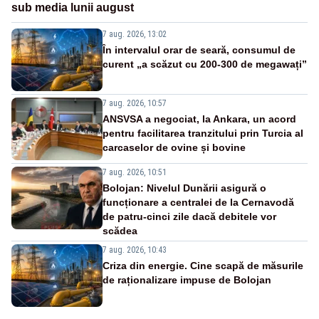
sub media lunii august
7 aug. 2026, 13:02
În intervalul orar de seară, consumul de
curent „a scăzut cu 200-300 de megawați”
7 aug. 2026, 10:57
ANSVSA a negociat, la Ankara, un acord
pentru facilitarea tranzitului prin Turcia al
carcaselor de ovine și bovine
7 aug. 2026, 10:51
Bolojan: Nivelul Dunării asigură o
funcționare a centralei de la Cernavodă
de patru-cinci zile dacă debitele vor
scădea
7 aug. 2026, 10:43
Criza din energie. Cine scapă de măsurile
de raționalizare impuse de Bolojan