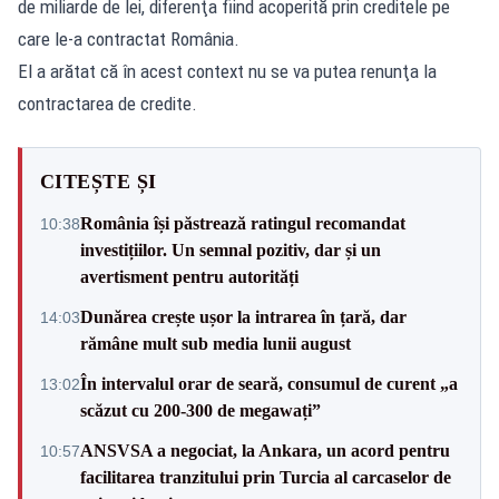
de miliarde de lei, diferenţa fiind acoperită prin creditele pe
care le-a contractat România.
El a arătat că în acest context nu se va putea renunţa la
contractarea de credite.
CITEȘTE ȘI
România își păstrează ratingul recomandat
10:38
investițiilor. Un semnal pozitiv, dar și un
avertisment pentru autorități
Dunărea crește ușor la intrarea în țară, dar
14:03
rămâne mult sub media lunii august
În intervalul orar de seară, consumul de curent „a
13:02
scăzut cu 200-300 de megawați”
ANSVSA a negociat, la Ankara, un acord pentru
10:57
facilitarea tranzitului prin Turcia al carcaselor de