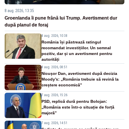
8 aug. 2026, 13:35
Groenlanda îi pune frână lui Trump. Avertisment dur
după planul de foraj
8 aug. 2026, 10:38
România își păstrează ratingul
recomandat investițiilor. Un semnal
pozitiv, dar și un avertisment pentru
autorități
8 aug. 2026, 08:51
Nicușor Dan, avertisment după decizia
Moody’s: „România trebuie să revină la
creștere economică”
7 aug. 2026, 15:26
PSD, replică dură pentru Bolojan:
„România este într-o situație de forță
majoră”
7 aug. 2026, 14:51