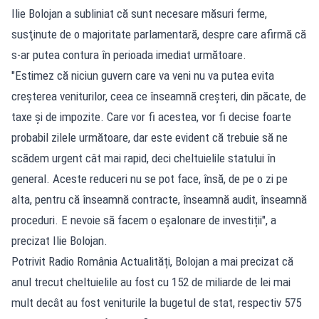
Ilie Bolojan a subliniat că sunt necesare măsuri ferme,
susţinute de o majoritate parlamentară, despre care afirmă că
s-ar putea contura în perioada imediat următoare.
"Estimez că niciun guvern care va veni nu va putea evita
creșterea veniturilor, ceea ce înseamnă creșteri, din păcate, de
taxe și de impozite. Care vor fi acestea, vor fi decise foarte
probabil zilele următoare, dar este evident că trebuie să ne
scădem urgent cât mai rapid, deci cheltuielile statului în
general. Aceste reduceri nu se pot face, însă, de pe o zi pe
alta, pentru că înseamnă contracte, înseamnă audit, înseamnă
proceduri. E nevoie să facem o eșalonare de investiții", a
precizat Ilie Bolojan.
Potrivit Radio România Actualități, Bolojan a mai precizat că
anul trecut cheltuielile au fost cu 152 de miliarde de lei mai
mult decât au fost veniturile la bugetul de stat, respectiv 575