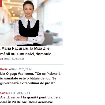
Maria Păcuraru, la Miza Zilei:
mânii nu sunt naivi, domnule
ica
·
30 iul. 2026, 22:15
mier Bolojan”
2
Politica
-
30 iul. 2026, 23:24
Lia Olguța Vasilescu: ”Ce se întâmplă
în sănătate este o bătaie de joc. Se
guvernează extraordinar de prost”
3
Social
-
31 iul. 2026, 07:24
Alertă aeriană la graniță pentru a treia
oară în 24 de ore. Două aeronave