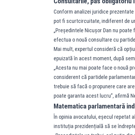
Consultările, pas obligatoriu
Conform analizei juridice prezentate 
pot fi scurtcircuitate, indiferent de u
„Președintele Nicușor Dan nu poate 
efectua o nouă consultare cu partide
Mai mult, expertul consideră că opți
epuizată în acest moment, după semnal
„Acesta nu mai poate face o nouă pr
considerent că partidele parlamentar
trebuie să facă o propunere care are 
poate garanta acest lucru”, afirmă N
Matematica parlamentară ind
În opinia avocatului, eșecul repetat a
instituția prezidențială să se îndrept