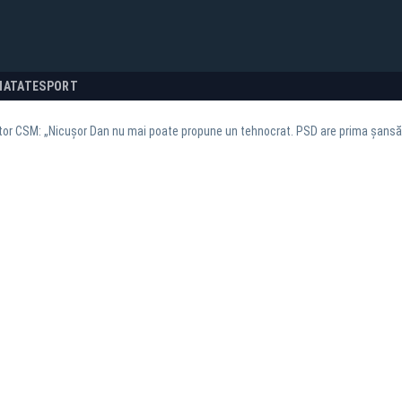
NATATE
SPORT
tor CSM: „Nicușor Dan nu mai poate propune un tehnocrat. PSD are prima șansă