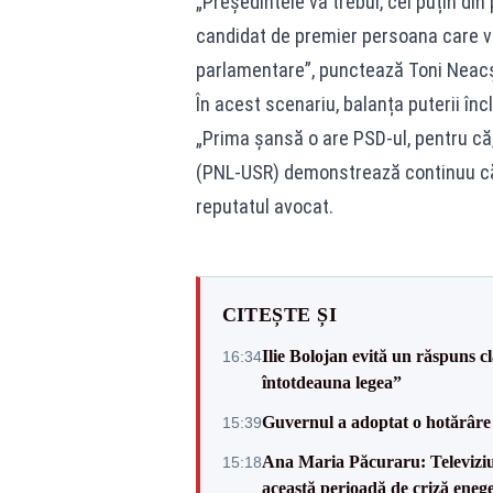
„Președintele va trebui, cel puțin di
candidat de premier persoana care va 
parlamentare”, punctează Toni Neac
În acest scenariu, balanța puterii încl
„Prima șansă o are PSD-ul, pentru că, 
(PNL-USR) demonstrează continuu că 
reputatul avocat.
CITEȘTE ȘI
Ilie Bolojan evită un răspuns c
16:34
întotdeauna legea”
Guvernul a adoptat o hotărâre 
15:39
Ana Maria Păcuraru: Televiziune
15:18
această perioadă de criză enege