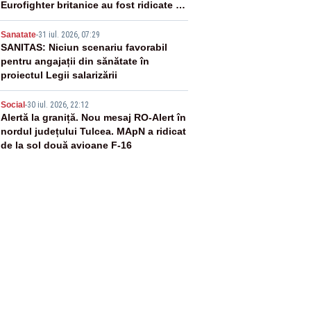
Eurofighter britanice au fost ridicate de
la sol
4
Sanatate
-
31 iul. 2026, 07:29
SANITAS: Niciun scenariu favorabil
pentru angajații din sănătate în
proiectul Legii salarizării
5
Social
-
30 iul. 2026, 22:12
Alertă la graniță. Nou mesaj RO-Alert în
nordul județului Tulcea. MApN a ridicat
de la sol două avioane F-16