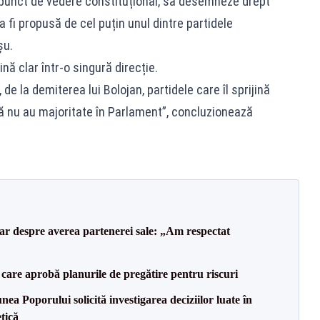
n punct de vedere constituțional, să desemneze drept
fi propusă de cel puțin unul dintre partidele
șu.
ină clar într-o singură direcție.
de la demiterea lui Bolojan, partidele care îl sprijină
nu au majoritate în Parlament”, concluzionează
lar despre averea partenerei sale: „Am respectat
care aprobă planurile de pregătire pentru riscuri
a Poporului solicită investigarea deciziilor luate în
tică