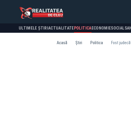
ULTIMELE ȘTIRI
ACTUALITATE
POLITICA
ECONOMIE
SOCIAL
SA
Acasă
Știri
Politica
Fost judecă