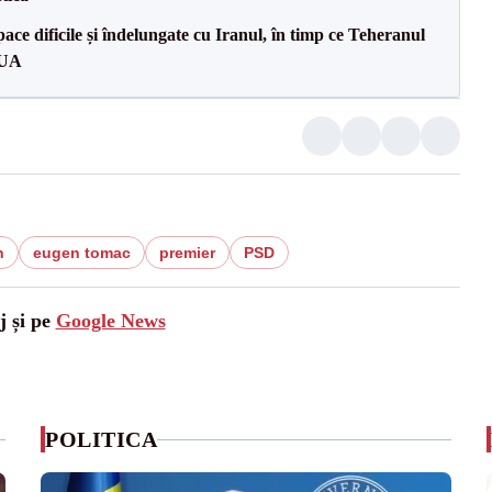
ce dificile și îndelungate cu Iranul, în timp ce Teheranul
SUA
n
eugen tomac
premier
PSD
j și pe
Google News
POLITICA