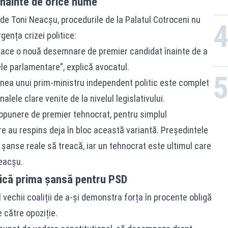
 înainte de orice nume
de Toni Neacșu, procedurile de la Palatul Cotroceni nu
rgența crizei politice:
face o nouă desemnare de premier candidat înainte de a
le parlamentare”, explică avocatul.
unea unui prim-ministru independent politic este complet
ele clare venite de la nivelul legislativului.
opunere de premier tehnocrat, pentru simplul
e au respins deja în bloc această variantă. Președintele
șanse reale să treacă, iar un tehnocrat este ultimul care
eacșu.
ică prima șansă pentru PSD
l vechii coaliții de a-și demonstra forța în procente obligă
e către opoziție.