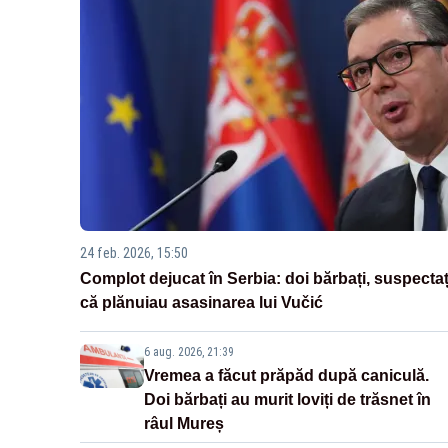
24 feb. 2026, 15:50
Complot dejucat în Serbia: doi bărbați, suspectaț
că plănuiau asasinarea lui Vučić
6 aug. 2026, 21:39
Vremea a făcut prăpăd după caniculă.
Doi bărbați au murit loviți de trăsnet în
râul Mureș