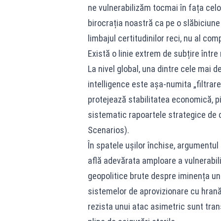
ne vulnerabilizăm tocmai în fața celo
birocrația noastră ca pe o slăbiciune
limbajul certitudinilor reci, nu al co
Există o linie extrem de subțire într
La nivel global, una dintre cele mai d
intelligence este așa-numita „filtrare
protejează stabilitatea economică, pi
sistematic rapoartele strategice de 
Scenarios).
În spatele ușilor închise, argumentul
află adevărata amploare a vulnerabili
geopolitice brute despre iminența un
sistemelor de aprovizionare cu hrană 
rezista unui atac asimetric sunt tran