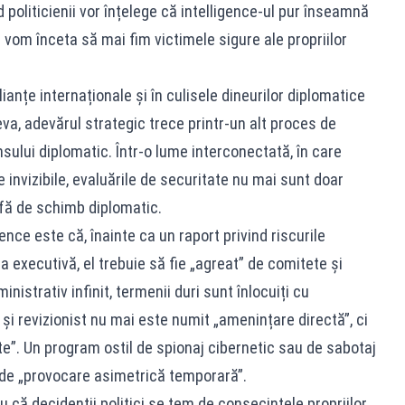
d politicienii vor înțelege că intelligence-ul pur înseamnă
 vom înceta să mai fim victimele sigure ale propriilor
lianțe internaționale și în culisele dineurilor diplomatice
a, adevărul strategic trece printr-un alt proces de
sului diplomatic. Într-o lume interconectată, în care
e invizibile, evaluările de securitate nu mai sunt doar
arfă de schimb diplomatic.
nce este că, înainte ca un raport privind riscurile
 executivă, el trebuie să fie „agreat” de comitete și
inistrativ infinit, termenii duri sunt înlocuiți cu
 revizionist nu mai este numit „amenințare directă”, ci
nte”. Un program ostil de spionaj cibernetic sau de sabotaj
 de „provocare asimetrică temporară”.
 că decidenții politici se tem de consecințele propriilor