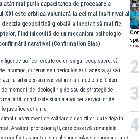
cu atât mai puțin capacitatea de procesare a
i XXI este orbirea voluntară la cel mai înalt nivel al
e decizia geopolitică globală a încetat să mai fie
ptelor, fiind înlocuită de un mecanism psihologic
Con
spi
onfirmării narativei (Confirmation Bias).
Sana
ntelligence au fost create cu un singur scop sacru, să
e incomod, dureros sau periculos ar fi acesta, și să îl
ăzi, ierarhiile s-au inversat într-un mod cinic. Liderii
le de moment, de ideologii rigide sau de strategii de
mai întâi concluziile și abia apoi cer serviciilor de
le justifice acțiunile.
simplu instrument de validare a deciziilor luate deja în
antat. Analiștii profesioniști, care observă semnalele
 unui conflict asimetric sau ale unui colaps economic, sunt