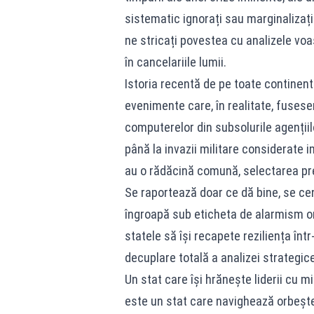
sistematic ignorați sau marginalizați
ne stricați povestea cu analizele voa
în cancelariile lumii.
Istoria recentă de pe toate continent
evenimente care, în realitate, fusese
computerelor din subsolurile agențiilo
până la invazii militare considerate i
au o rădăcină comună, selectarea pref
Se raportează doar ce dă bine, se cent
îngroapă sub eticheta de alarmism or
statele să își recapete reziliența înt
decuplare totală a analizei strategice
Un stat care își hrănește liderii cu m
este un stat care navighează orbește 