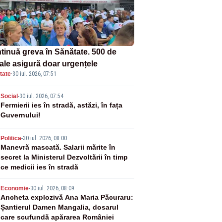
tinuă greva în Sănătate. 500 de
tale asigură doar urgențele
tate
·
30 iul. 2026, 07:51
2
Social
-
30 iul. 2026, 07:54
Fermierii ies în stradă, astăzi, în fața
Guvernului!
3
Politica
-
30 iul. 2026, 08:00
Manevră mascată. Salarii mărite în
secret la Ministerul Dezvoltării în timp
ce medicii ies în stradă
4
Economie
-
30 iul. 2026, 08:09
Ancheta explozivă Ana Maria Păcuraru:
Șantierul Damen Mangalia, dosarul
care scufundă apărarea României