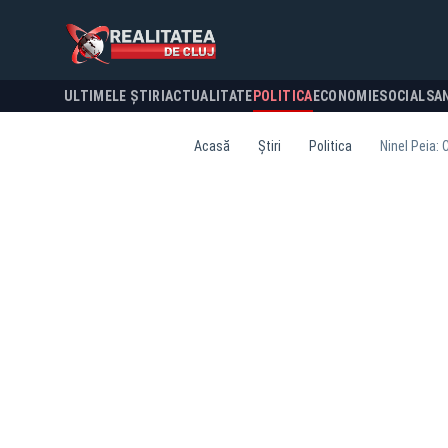
ULTIMELE ȘTIRI
ACTUALITATE
POLITICA
ECONOMIE
SOCIAL
SA
Acasă
Știri
Politica
Ninel Peia: 