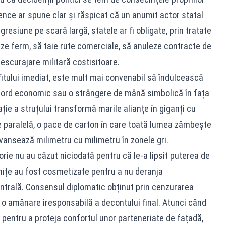
gence ar spune clar și răspicat că un anumit actor statal
resiune pe scară largă, statele ar fi obligate, prin tratate
neze ferm, să taie rute comerciale, să anuleze contracte de
escurajare militară costisitoare.
rofitului imediat, este mult mai convenabil să îndulcească
acord economic sau o strângere de mână simbolică în fața
ie a struțului transformă marile alianțe în giganți cu
te paralelă, o pace de carton în care toată lumea zâmbește
avansează milimetru cu milimetru în zonele gri.
storie nu au căzut niciodată pentru că le-a lipsit puterea de
anițe au fost cosmetizate pentru a nu deranja
centrală. Consensul diplomatic obținut prin cenzurarea
 o amânare iresponsabilă a decontului final. Atunci când
 pentru a proteja confortul unor parteneriate de fațadă,