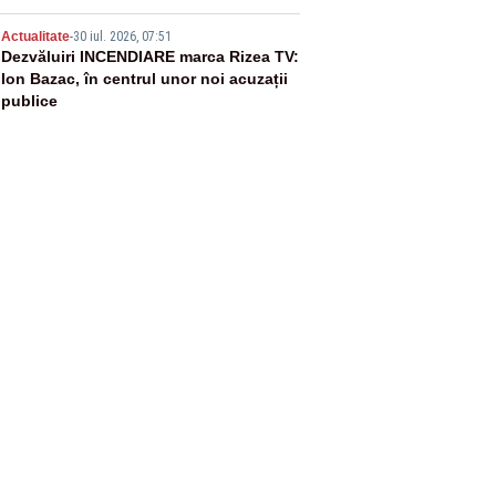
5
Actualitate
-
30 iul. 2026, 07:51
Dezvăluiri INCENDIARE marca Rizea TV:
Ion Bazac, în centrul unor noi acuzații
publice