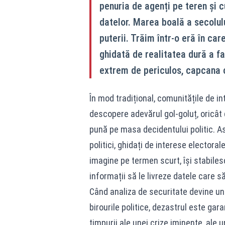
penuria de agenți pe teren și 
datelor. Marea boală a secolulu
puterii. Trăim într-o eră în car
ghidată de realitatea dură a fa
extrem de periculos, capcana c
În mod tradițional, comunitățile de i
descopere adevărul gol-goluț, oricât d
pună pe masa decidentului politic. Ast
politici, ghidați de interese electora
imagine pe termen scurt, își stabilesc 
informații să le livreze datele care să 
Când analiza de securitate devine un 
birourile politice, dezastrul este gar
timpurii ale unei crize iminente, ale