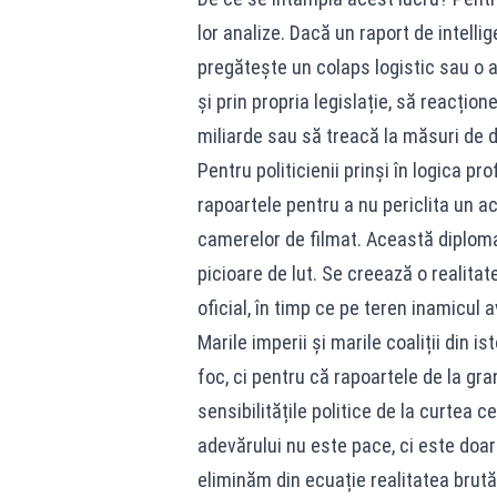
lor analize. Dacă un raport de intelli
pregătește un colaps logistic sau o ag
și prin propria legislație, să reacțio
miliarde sau să treacă la măsuri de d
Pentru politicienii prinși în logica p
rapoartele pentru a nu periclita un 
camerelor de filmat. Această diplomaț
picioare de lut. Se creează o realita
oficial, în timp ce pe teren inamicul 
Marile imperii și marile coaliții din i
foc, ci pentru că rapoartele de la gr
sensibilitățile politice de la curtea 
adevărului nu este pace, ci este doar
eliminăm din ecuație realitatea brută