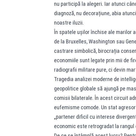
nu participă la alegeri. Iar atunci cân
diagnoză, nu decorațiune, abia atunci
noastre iluzii.
În spatele ușilor închise ale marilor a
de la Bruxelles, Washington sau Genev
castrare simbolică, birocrația consen
economiile sunt legate prin mii de fir
radiografii militare pure, ci devin m
Tragedia analizei moderne de intellige
geopolitice globale să ajungă pe masa
comisii bilaterale. În acest circuit adm
eufemisme comode. Un stat agresor și
„partener dificil cu interese diverge
economic este retrogradat la rangul
De ce se întâmplă acest lucru? Pentru