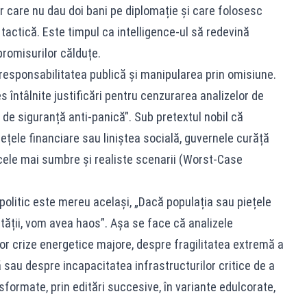
r care nu dau doi bani pe diplomație și care folosesc
 tactică. Este timpul ca intelligence-ul să redevină
mpromisurilor călduțe.
e responsabilitatea publică și manipularea prin omisiune.
es întâlnite justificări pentru cenzurarea analizelor de
 de siguranță anti-panică”. Sub pretextul nobil că
ețele financiare sau liniștea socială, guvernele curăță
cele mai sumbre și realiste scenarii (Worst-Case
 politic este mereu același, „Dacă populația sau piețele
tății, vom avea haos”. Așa se face că analizele
or crize energetice majore, despre fragilitatea extremă a
sau despre incapacitatea infrastructurilor critice de a
sformate, prin editări succesive, în variante edulcorate,