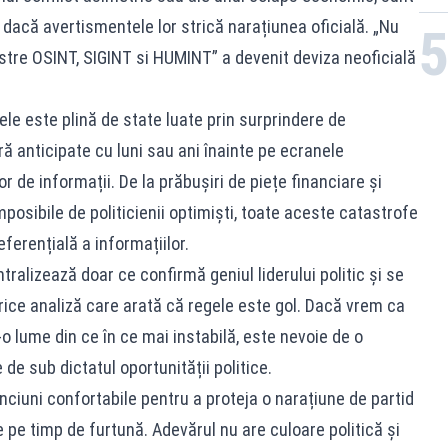
 dacă avertismentele lor strică narațiunea oficială. „Nu
stre OSINT, SIGINT si HUMINT” a devenit deviza neoficială
ele este plină de state luate prin surprindere de
ră anticipate cu luni sau ani înainte pe ecranele
r de informații. De la prăbușiri de piețe financiare și
mposibile de politicienii optimiști, toate aceste catastrofe
erențială a informațiilor.
ralizează doar ce confirmă geniul liderului politic și se
ice analiză care arată că regele este gol. Dacă vrem ca
r-o lume din ce în ce mai instabilă, este nevoie de o
 de sub dictatul oportunității politice.
inciuni confortabile pentru a proteja o narațiune de partid
pe timp de furtună. Adevărul nu are culoare politică și